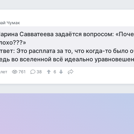
лай Чумак
арина Савватеева задаётся вопросом: «Поче
лохо???»
твет: Это расплата за то, что когда-то было 
едь во вселенной всё идеально уравновешен
 лет
761
38
6