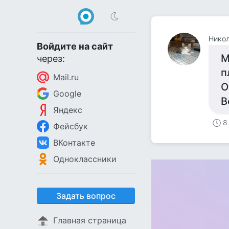
Нико
Войдите на сайт
М
через:
п
Mail.ru
О
Google
В
Яндекс
8
Фейсбук
ВКонтакте
Одноклассники
Задать вопрос
Главная страница