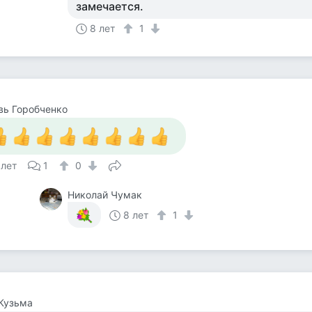
замечается.
8 лет
1
вь Горобченко
 лет
1
0
Николай Чумак
8 лет
1
Кузьма