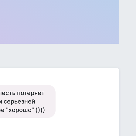
елесть потеряет
м серьезней
 "хорошо" ))))