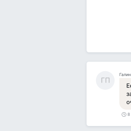
Галин
ГП
Е
з
о
8