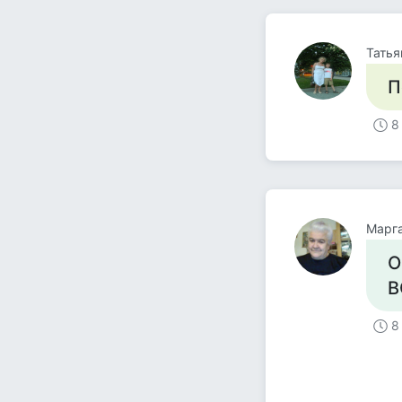
Татья
П
8
Марга
О
В
8