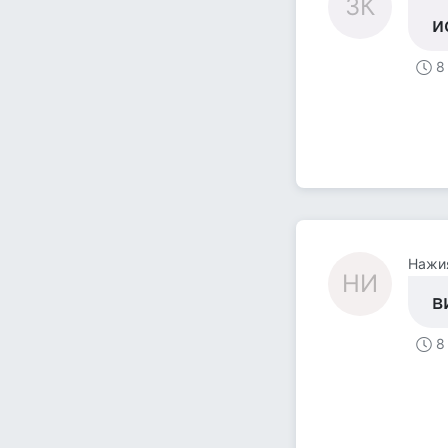
ЗК
и
8
Нажи
НИ
в
8