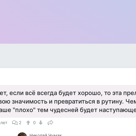
ет, если всё всегда будет хорошо, то эта пр
вою значимость и превратиться в рутину. Че
аше "плохо" тем чудесней будет наступающее
 лет
2
0
Николай Чумак