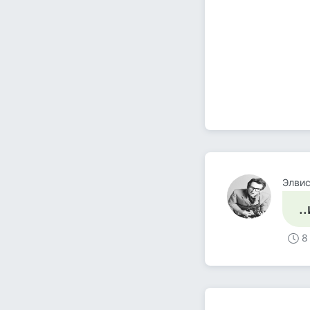
Элвис
.
8