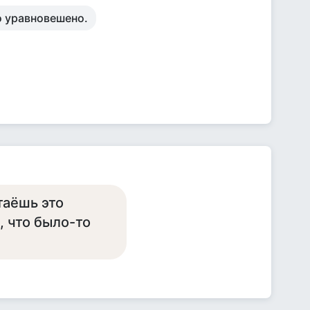
но уравновешено.
таёшь это
, что было-то