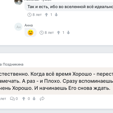
Так и есть, ибо во вселенной всё идеаль
8 лет
1
Анна
Ан
8 лет
1
а Поздникина
стественно. Когда всё время Хорошо - перес
амечать. А раз - и Плохо. Сразу вспоминаешь
чень Хорошо. И начинаешь Его снова ждать.
 лет
0
0