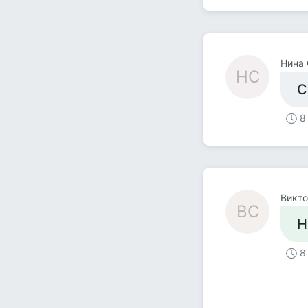
Нина 
НС
С
8
Викто
ВС
Н
8