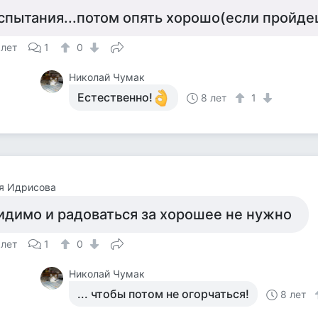
спытания...потом опять хорошо(если пройде
 лет
1
0
Николай Чумак
Естественно!
8 лет
1
я Идрисова
идимо и радоваться за хорошее не нужно
 лет
1
0
Николай Чумак
... чтобы потом не огорчаться!
8 лет