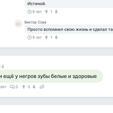
Истиной.
8 лет
1
Виктор Сова
ВС
Просто вспомнил свою жизнь и сделал та
8 лет
1
-2
.и ещё у негров зубы белые и здоровые
 лет
0
0