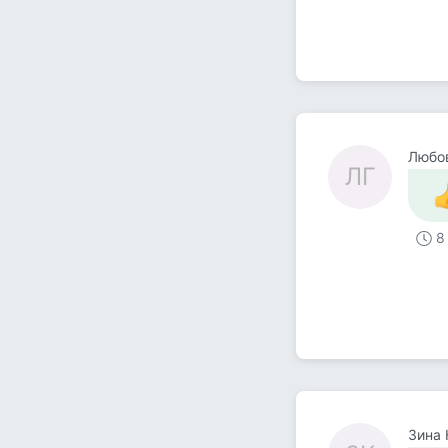
Любо
ЛГ
8
Зина 