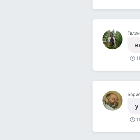
Гали
в
1
Борис
у
1