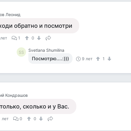
ов Леонид
ходи обратно и посмотри
 лет
1
0
Svetlana Shumilina
SS
Посмотрю....:)))
9 лет
1
ий Кондрашов
только, сколько и у Вас.
1 лет
0
0