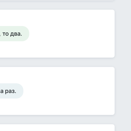
 то два.
а раз.