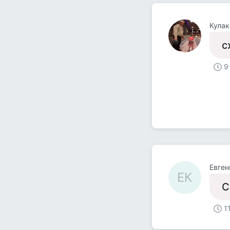
Кулак
с
9
Евген
ЕК
С
1