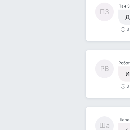
Пан З
ПЗ
Д
3
Робот
РВ
И
3
Шара
Ша