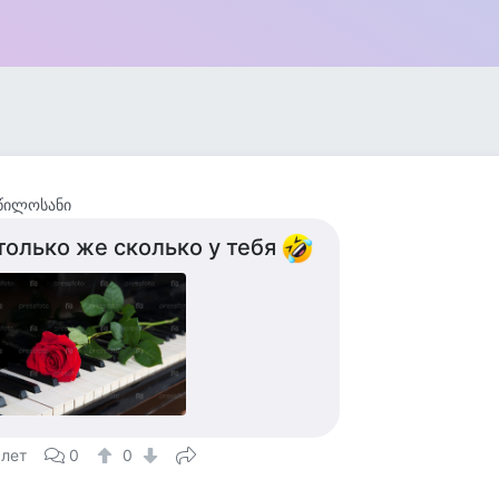
წილოსანი
только же сколько у тебя
 лет
0
0