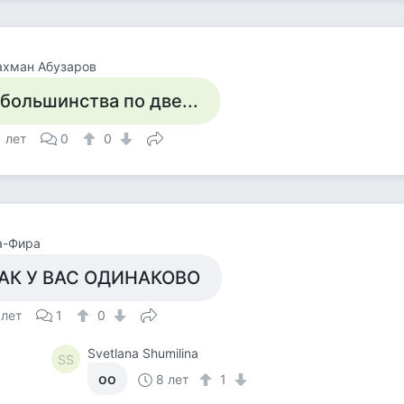
ахман Абузаров
 большинства по две...
1 лет
0
0
а-Фира
АК У ВАС ОДИНАКОВО
 лет
1
0
Svetlana Shumilina
SS
оо
8 лет
1