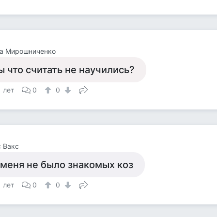
на Мирошниченко
ы что считать не научились?
1 лет
0
0
 Вакс
 меня не было знакомых коз
1 лет
0
0