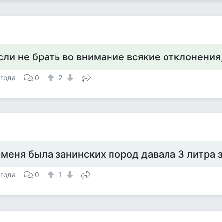
сли не брать во внимание всякие отклонения,
 года
0
2
с
 меня была занинских пород давала 3 литра з
 года
0
1