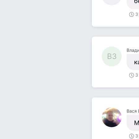
б
3
Влад
ВЗ
к
3
Вася 
М
3