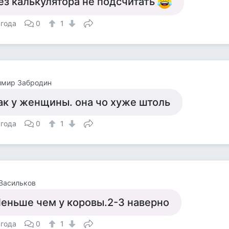
ез калькулятора не подсчитать
 года
0
1
имир Забродин
ак у женщины. она чо хуже штоль
 года
0
1
Васильков
еньше чем у коровы.2-3 наверно
 года
0
1