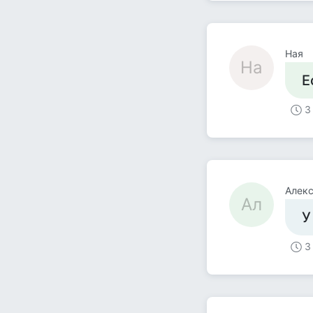
Ная
На
Е
3
Алек
Ал
У
3