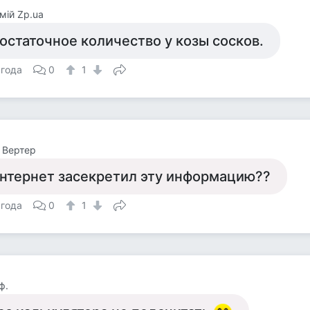
мій Zp.ua
остаточное количество у козы сосков.
 года
0
1
 Вертер
нтернет засекретил эту информацию??
 года
0
1
ф.