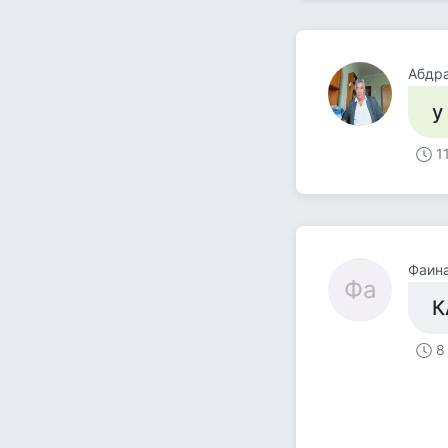
Абдр
у
1
Фаин
Фа
К
8