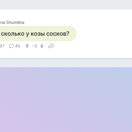
ana Shumilina
 сколько у козы сосков?
97
45
−3