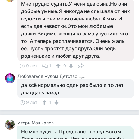
Мне трудно судить.У меня два сына.Но они
добрые умные.Я никогда не слышала от них
гсдости и они меня очень любят.А я их.И
есть две невестки.Это мои любимые
дочки.Видимо женщина сама упустила что-
то .А теперь расплачивается. Очень жаль
ее.Пусть простят друг друга.Они ведь
родненькие и любят друг друга.
9 лет
1
0
Любоваться Чудом Детство Цирк
да всё нормально один раз было и то лет
двадцать назад
9 лет
1
Игорь Машкалов
Не мне судить. Предстанет перед Богом.