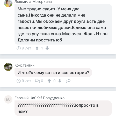
Людмила Моторкина
Мне трудно судить.У меня даа
сына.Никогда они не делали мне
гадости.Мы обожаем друг друга.Есть две
невестки любимые дочки.В димо она сама
где-то упу тила сына.Мне очен. Жаль.Нт он.
Должны простить юб
9 лет
1
Константин
И что?к чему вот эти все истории?
9 лет
0
0
Евгений Ua0Kef Попудренко
ЕU
???????????????????????????Вопрос-то в
чем?