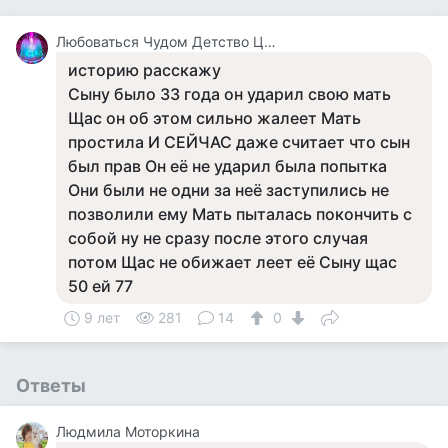
Любоваться Чудом Детство Цирк
историю расскажу
Сыну было 33 года он ударил свою мать
Щас он об этом сильно жалеет Мать
простила И СЕЙЧАС даже считает что сын
был прав Он её не ударил была попытка
Они были не одни за неё заступились не
позволили ему Мать пыталась покончить с
собой ну не сразу после этого случая
потом Щас не обижает леет её Сыну щас
50 ей 77
9 лет
281
14
0
Ответы
Людмила Моторкина