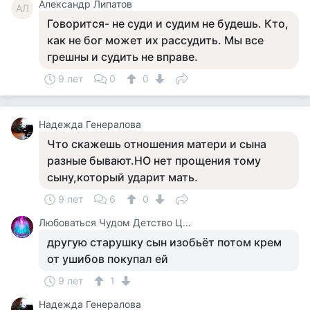
Александр Липатов
АЛ
Говорится- не суди и судим не будешь. Кто,
как не бог может их рассудить. Мы все
грешны и судить не вправе.
9 лет
0
0
Надежда Генералова
Что скажешь отношения матери и сына
разные бывают.НО нет прощения тому
сыну,который ударит мать.
9 лет
6
0
Любоваться Чудом Детство Цирк
другую старушку сын изобьёт потом крем
от ушибов покупал ей
9 лет
1
Надежда Генералова