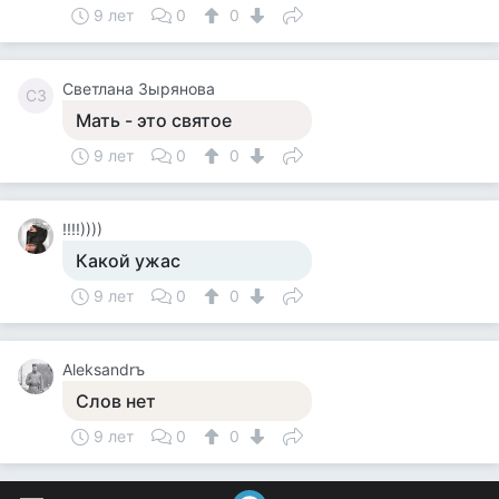
9 лет
0
0
Светлана Зырянова
СЗ
Мать - это святое
9 лет
0
0
!!!!))))
Какой ужас
9 лет
0
0
Aleksandrъ
Слов нет
9 лет
0
0