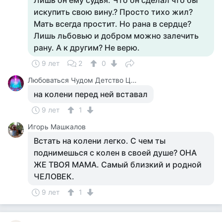
Лишь он ему судья. Что он сделал что бы
искупить свою вину.? Просто тихо жил?
Мать всегда простит. Но рана в сердце?
Лишь льбовью и добром можно залечить
рану. А к другим? Не верю.
9 лет
2
0
Любоваться Чудом Детство Цирк
на колени перед ней вставал
9 лет
1
Игорь Машкалов
Встать на колени легко. С чем ты
поднимешься с колен в своей душе? ОНА
ЖЕ ТВОЯ МАМА. Самый близкий и родной
ЧЕЛОВЕК.
9 лет
1