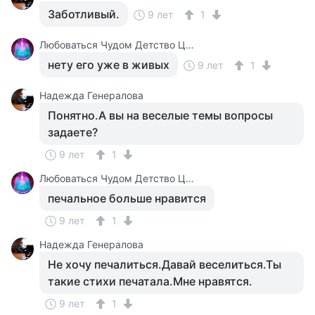
Заботливый.
9 лет
1
Любоваться Чудом Детство Цирк
нету его уже в живых
9 лет
1
Надежда Генералова
Понятно.А вы на веселые темы вопросы
задаете?
9 лет
1
Любоваться Чудом Детство Цирк
печальное больше нравится
9 лет
1
Надежда Генералова
Не хочу печалиться.Давай веселиться.Ты
такие стихи печатала.Мне нравятся.
9 лет
1