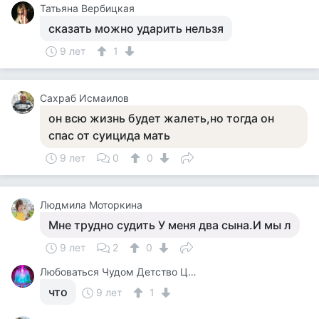
Татьяна Вербицкая
сказать можно ударить нельзя
9 лет
1
Сахраб Исмаилов
он всю жизнь будет жалеть,но тогда он
спас от суицида мать
9 лет
0
0
Людмила Моторкина
Мне трудно судить У меня два сына.И мы л
9 лет
2
0
Любоваться Чудом Детство Цирк
что
9 лет
1