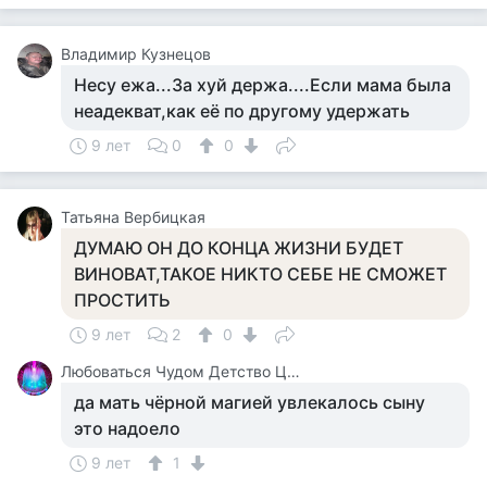
Владимир Кузнецов
Несу ежа...За хуй держа....Если мама была
неадекват,как её по другому удержать
9 лет
0
0
Татьяна Вербицкая
ДУМАЮ ОН ДО КОНЦА ЖИЗНИ БУДЕТ
ВИНОВАТ,ТАКОЕ НИКТО СЕБЕ НЕ СМОЖЕТ
ПРОСТИТЬ
9 лет
2
0
Любоваться Чудом Детство Цирк
да мать чёрной магией увлекалось сыну
это надоело
9 лет
1