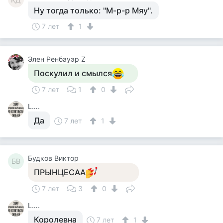
Ну тогда только: "М-р-р Мяу".
7 лет
1
Элен Ренбауэр Z
Поскулил и смылся
7 лет
1
0
L….
Да
7 лет
1
Будков Виктор
БВ
ПРЫНЦЕСАА
7 лет
3
0
L….
Королевна
7 лет
1