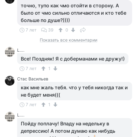
точно, тупо как чмо отойти в сторону. А
было от чмо сильно отличаются и кто тебе
больше по душе?))))
7 лет
39
0
Показать все комментарии
L….
Все! Поздняк! Я с доберманами не дружу!)
7 лет
1
Стас Васильев
как мне жаль тебя. что у тебя никогда так и
не будет меня(((
7 лет
1
L….
Пойду поплачу! Впаду на недельку в
депрессию! А потом думаю как нибудь