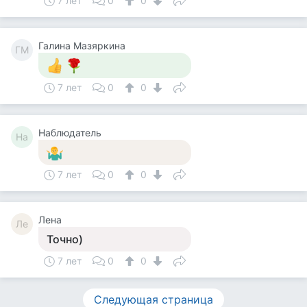
7 лет
0
0
Галина Мазяркина
ГМ
7 лет
0
0
Наблюдатель
На
7 лет
0
0
Лена
Ле
Точно)
7 лет
0
0
Следующая страница