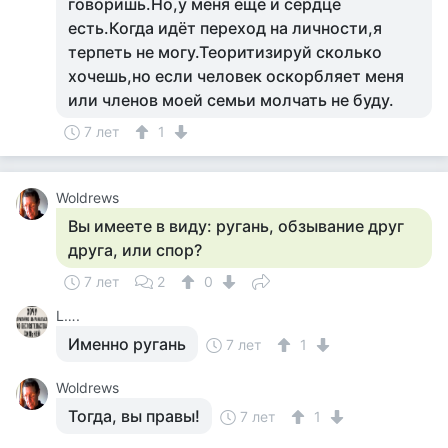
говоришь.Но,у меня ещё и сердце
есть.Когда идёт переход на личности,я
терпеть не могу.Теоритизируй сколько
хочешь,но если человек оскорбляет меня
или членов моей семьи молчать не буду.
7 лет
1
Woldrews
Вы имеете в виду: ругань, обзывание друг
друга, или спор?
7 лет
2
0
L….
Именно ругань
7 лет
1
Woldrews
Тогда, вы правы!
7 лет
1