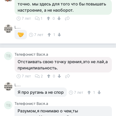
точно. мы здесь для того что бы повышать
настроение, а не наоборот.
7 лет
1
0
L….
7 лет
1
Телефонист Вася.а
ТВ
Отстаивать свою точку зрения,это не лай,а
принципиальность.
7 лет
2
0
L….
Я про ругань а не спор
7 лет
1
Телефонист Вася.а
ТВ
Разумом,я понимаю о чем,ты