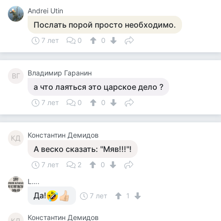
Andrei Utin
Послать порой просто необходимо.
7 лет
0
0
Владимир Гаранин
ВГ
а что лаяться это царское дело ?
7 лет
0
0
Константин Демидов
КД
А веско сказать: "Мяв!!!"!
7 лет
2
0
L….
Да!
7 лет
1
Константин Демидов
КД