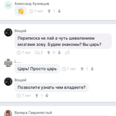
Александ Кузнецов
АК
7 лет
1
Вощей
Переписка не лай а чуть шевелением
мозгами зову. Будем знакомы? Вы царь?
7 лет
2
0
L….
Царь! Просто царь
7 лет
1
Вощей
Позволите узнать чем владеете?
7 лет
1
Валера Гаврилястый