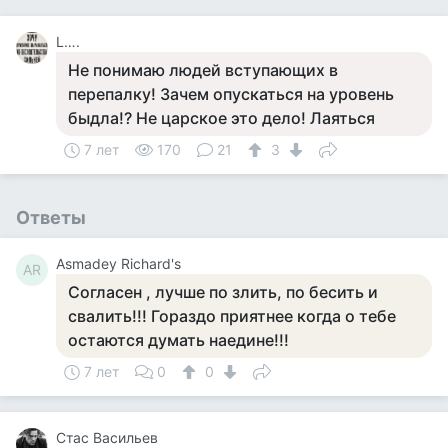
L….
Не понимаю людей вступающих в
перепалку! Зачем опускаться на уровень
быдла!? Не царское это дело! Лаяться
7 лет
170
21
3
Ответы
Asmadey Richard's
AR
Согласен , лучше по злить, по бесить и
свалить!!! Гораздо приятнее когда о тебе
остаются думать наедине!!!
7 лет
0
0
Стас Васильев