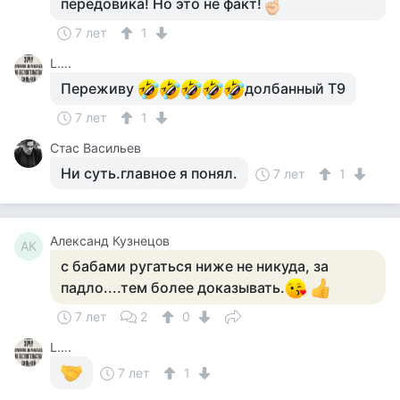
передовика! Но это не факт!
7 лет
1
L….
Переживу
долбанный Т9
7 лет
1
Стас Васильев
Ни суть.главное я понял.
7 лет
1
Александ Кузнецов
АК
с бабами ругаться ниже не никуда, за
падло....тем более доказывать.
7 лет
2
0
L….
7 лет
1