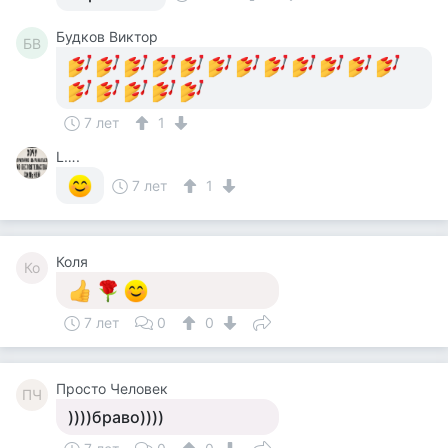
Будков Виктор
БВ
7 лет
1
L….
7 лет
1
Коля
Ко
7 лет
0
0
Просто Человек
ПЧ
))))браво))))