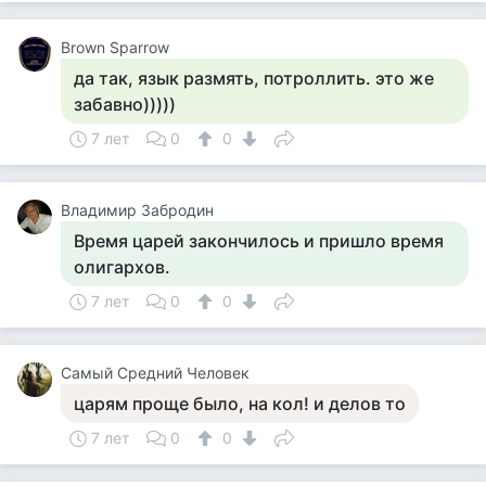
Brown Sparrow
да так, язык размять, потроллить. это же
забавно)))))
7 лет
0
0
Владимир Забродин
Время царей закончилось и пришло время
олигархов.
7 лет
0
0
Самый Средний Человек
царям проще было, на кол! и делов то
7 лет
0
0