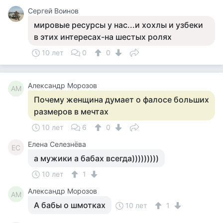
Сергей Воинов
мировые ресурсы у нас...и хохлы и узбеки
в этих интересах-на шестых ролях
10 лет
0
0
Александр Морозов
АМ
Почему женщина думает о фалосе больших
размеров в мечтах
10 лет
6
0
Елена Селезнёва
ЕС
а мужики а бабах всегда)))))))))
10 лет
1
Александр Морозов
АМ
А бабы о шмотках
10 лет
1