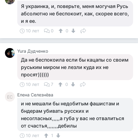
Я украинка, и, поверьте, меня могучая Русь
абсолютно не беспокоит, как, скорее всего,
и я ее.
10 лет
0
0
Yura Дудченко
Да не беспокоила если бы кацапы со своим
руським миром не лезли куда их не
просят))))))
10 лет
7
0
Елена Селезнёва
ЕС
и не мешали бы недобитым фашистам и
бндерам убивать русских и
несогласных,,,,,а губа у вас не отвалиться
от счастья,,,,,,,дебилы
10 лет
1