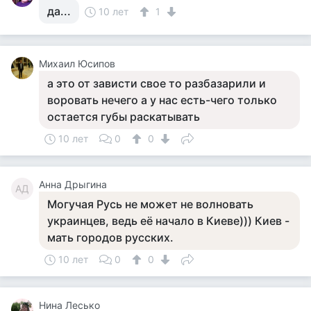
да...
10 лет
1
Михаил Юсипов
а это от зависти свое то разбазарили и
воровать нечего а у нас есть-чего только
остается губы раскатывать
10 лет
0
0
Анна Дрыгина
АД
Могучая Русь не может не волновать
украинцев, ведь её начало в Киеве))) Киев -
мать городов русских.
10 лет
0
0
Нина Лесько