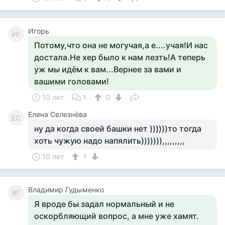
Игорь
Иг
Потому,что она не могучая,а е....учая!И нас
достала.Не хер было к нам лезть!А теперь
уж мы идём к вам...Вернее за вами и
вашими головами!
10 лет
1
0
Елена Селезнёва
ЕС
ну да когда своей башки нет ))))))то тогда
хоть чужую надо напялить))))))),,,,,,,,,
10 лет
1
Владимир Гудыменко
ВГ
Я вроде бы задал нормальный и не
оскорбляющий вопрос, а мне уже хамят.