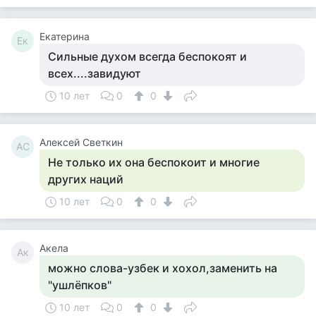
Екатерина
Ек
Сильные духом всегда беспокоят и
всех....завидуют
10 лет
0
0
Алексей Светкин
АС
Не только их она беспокоит и многие
других наций
10 лет
0
0
Акела
Ак
можно слова-узбек и хохол,заменить на
"ушлёпков"
10 лет
0
0