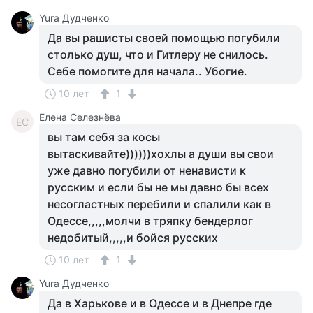
Yura Дудченко
Да вы рашисты своей помощью погубили
столько душ, что и Гитлеру не снилось.
Себе помогите для начала.. Убогие.
10 лет
1
Елена Селезнёва
ЕС
вы там себя за косы
вытаскивайте))))))хохлы а души вы свои
уже давно погубили от ненависти к
русским и если бы не мы давно бы всех
несогластных перебили и спалили как в
Одессе,,,,,молчи в тряпку бендерлог
недобитый,,,,,и бойся русских
10 лет
1
Yura Дудченко
Да в Харькове и в Одессе и в Днепре где