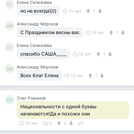
Елена Селезнёва
ЕС
но не всегда))))
10 лет
1
Александр Морозов
АМ
С Праздником весны вас
10 лет
1
Елена Селезнёва
ЕС
спасибо САША,,,,,,,
10 лет
1
Александр Морозов
АМ
Всех благ Елена
10 лет
1
Олег Романов
ОР
Национальности с одной буквы
начинаются!Да и похожи они
10 лет
0
0