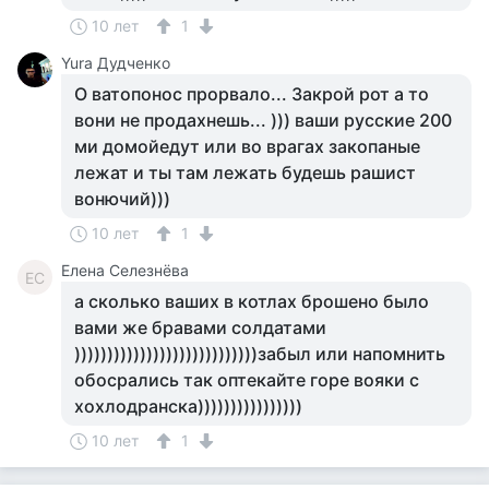
10 лет
1
Yura Дудченко
О ватопонос прорвало... Закрой рот а то
вони не продахнешь... ))) ваши русские 200
ми домойедут или во врагах закопаные
лежат и ты там лежать будешь рашист
вонючий)))
10 лет
1
Елена Селезнёва
ЕС
а сколько ваших в котлах брошено было
вами же бравами солдатами
))))))))))))))))))))))))))))забыл или напомнить
обосрались так оптекайте горе вояки с
хохлодранска))))))))))))))))
10 лет
1