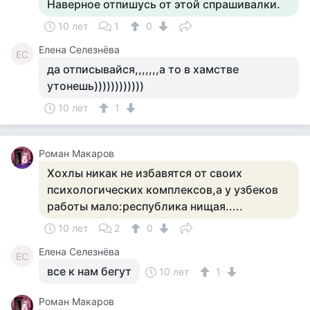
Наверное отпишусь от этой спрашивалки.
10 лет
1
0
Елена Селезнёва
ЕС
да отписывайся,,,,,,,а то в хамстве
утонешь))))))))))))
10 лет
1
Роман Макаров
Хохлы никак не избавятся от своих
психологических комплексов,а у узбеков
работы мало:республика нищая.....
10 лет
2
0
Елена Селезнёва
ЕС
все к нам бегут
10 лет
1
Роман Макаров