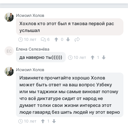
Исмоил Холов
Хохлов кто этот был я такова первой рас
услышал
10 лет
6
0
Елена Селезнёва
ЕС
да наверно ты))))))
10 лет
1
Исмоил Холов
Извиняете прочитайте хорошо Холов
может быть ответ на ваш вопрос Узбеку
или мы таджики мы самые виноват потому
что всё диктатуре сидит от народ не
думает толки свои жизни интереса этот
люде гаваряд без шить людей ну этот верно
10 лет
1