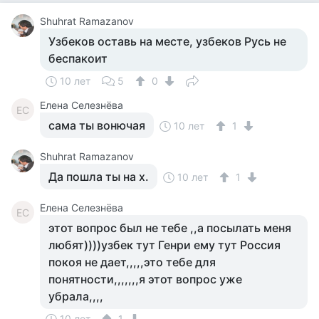
Shuhrat Ramazanov
Узбеков оставь на месте, узбеков Русь не
беспакоит
10 лет
5
0
Елена Селезнёва
ЕС
сама ты вонючая
10 лет
1
Shuhrat Ramazanov
Да пошла ты на х.
10 лет
1
Елена Селезнёва
ЕС
этот вопрос был не тебе ,,а посылать меня
любят))))узбек тут Генри ему тут Россия
покоя не дает,,,,,это тебе для
понятности,,,,,,,я этот вопрос уже
убрала,,,,
10 лет
1