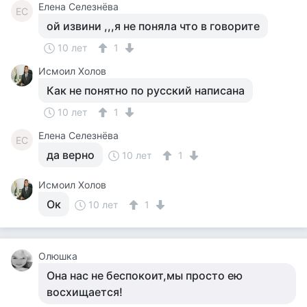
Елена Селезнёва
ЕС
ой извини ,,,я не поняла что в говорите
10 лет
1
Исмоил Холов
Как не понятно по русский написана
10 лет
1
Елена Селезнёва
ЕС
да верно
10 лет
1
Исмоил Холов
Ок
10 лет
1
Олюшка
Она нас не беспокоит,мы просто ею
восхищается!