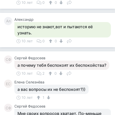
10 лет
0
0
Александр
Ал
историю не знают,вот и пытаются её
узнать.
10 лет
0
0
Сергей Федосеев
СФ
а почему тебя беспокоят их беспокойства?
10 лет
2
0
Елена Селезнёва
ЕС
а вас вопросы их не беспокоят?))
10 лет
1
Сергей Федосеев
СФ
Мне своих вопросов хватает. По-меньше