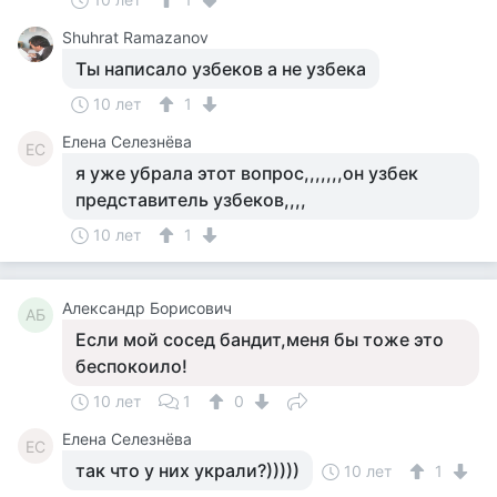
Shuhrat Ramazanov
Ты написало узбеков а не узбека
10 лет
1
Елена Селезнёва
ЕС
я уже убрала этот вопрос,,,,,,,он узбек
представитель узбеков,,,,
10 лет
1
Александр Борисович
АБ
Если мой сосед бандит,меня бы тоже это
беспокоило!
10 лет
1
0
Елена Селезнёва
ЕС
так что у них украли?)))))
10 лет
1