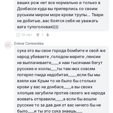
ваших рож нет все нормально и только в
Донбассе куда вы приперлись со своим
руським миром море крови трупы... Твари
не добитые..вас боятся себя не уважать
вата тупоголовая))))
10 лет
1
Елена Селезнёва
ЕС
сука это вы свои города бомбите и свой же
народ убиваете ,голодом марите ,пенсии
не выплачиваете,,,,,,к нам тысячами бегут
русские и хохлы,,,,,ты там нюх совсем
потерял гнида недобитая,,,,,,,если бы мы
взяли как Крым то не было бы столько
крови у вас на донбасе,,,,,,а вы своих
хлопцев загубили против своего же народа
воевать отправили,,,,,,а если бы вошли
русские то за дав дня от вас ничего бы не
было,,,,,и ты это сука знаешь,,,,,