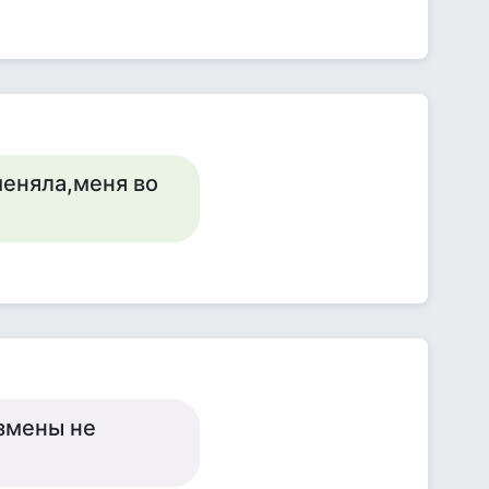
меняла,меня во
змены не