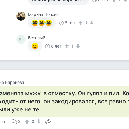
Марина Попова
8 лет
1
Веселый
Ве
8 лет
1
на Баранова
зменяла мужу, в отместку. Он гулял и пил. К
ходить от него, он закодировался, все равно
ыли уже не те.
 лет
3
0