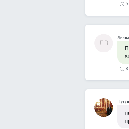
8
Людм
ЛВ
П
в
8
Натал
п
п