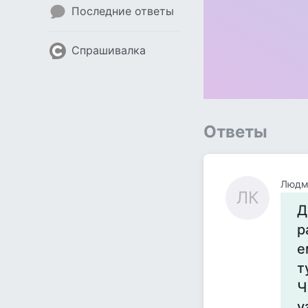
Последние ответы
Спрашивалка
Ответы
Людм
ЛК
Д
р
е
т
Ч
у