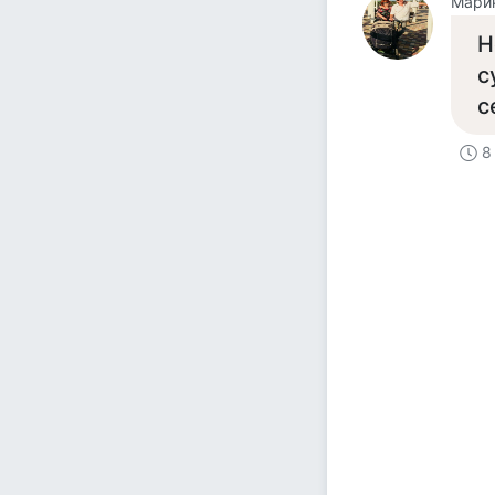
Мари
Н
с
с
8