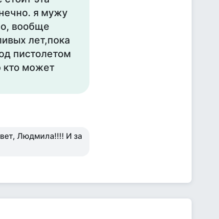
нечно. я мужу
ло, вообще
ливых лет,пока
 под пистолетом
о кто может
вет, Людмила!!!! И за