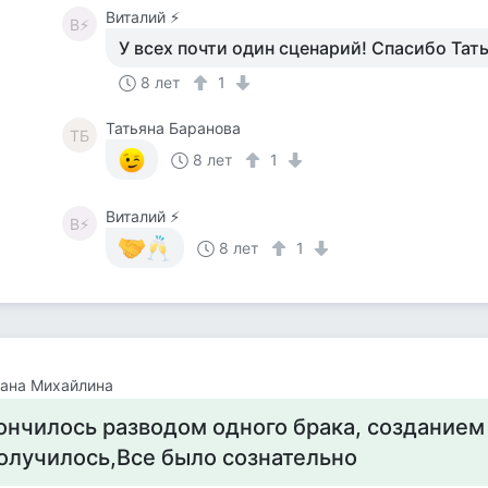
Виталий ⚡️
В⚡
У всех почти один сценарий! Спасибо Тат
8 лет
1
Татьяна Баранова
ТБ
8 лет
1
Виталий ⚡️
В⚡
8 лет
1
ана Михайлина
ончилось разводом одного брака, созданием 
олучилось,Все было сознательно