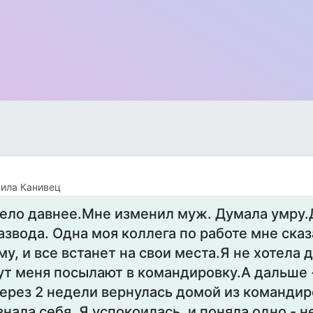
ила Канивец
ело давнее.Мне изменил муж. Думала умру.
азвода. Одна моя коллега по работе мне сказ
му, и все встанет на свои места.Я не хотела 
ут меня посылают в командировку.А дальше - 
ерез 2 недели вернулась домой из командир
знала себя. Я успокоилась, и поняла одно - н