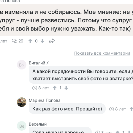
на Попова
е изменяла и не собираюсь. Мое мнение: не
упруг - лучше развестись. Потому что супруг 
ебя и свой выбор нужно уважать. Как-то так)
 лет
29
0
Показать все комментарии
Виталий ⚡️
В⚡
А какой порядочности Вы говорите, если
хватает выставить своё фото на аватарке
8 лет
1
Марина Попова
Как раз фото мое. Прощайте)
8 лет
Веселый
Ве
Села муха на варенье...
8 лет
1