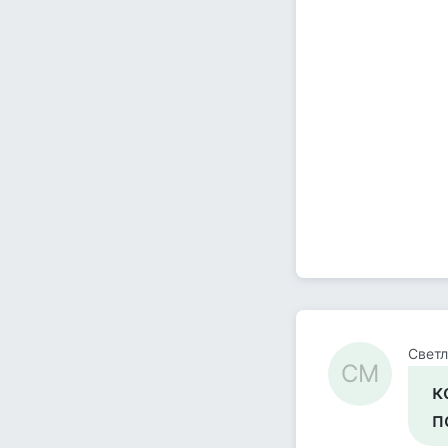
Светл
СМ
к
п