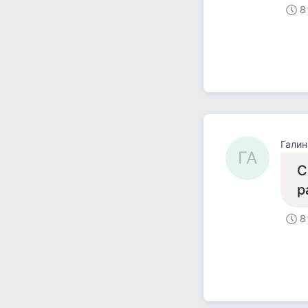
8
Галин
ГА
С
р
8