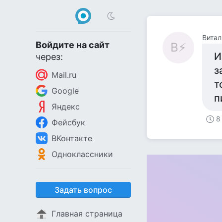
Витал
Войдите на сайт
В⚡
И
через:
з
Mail.ru
т
Google
п
Яндекс
8
Фейсбук
ВКонтакте
Одноклассники
Задать вопрос
Главная страница