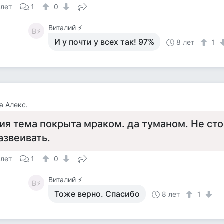
 лет
1
0
Виталий ⚡️
В⚡
И у почти у всех так! 97%
8 лет
1
а Алекс.
ия тема покрыта мраком. да туманом. Не сто
азвеивать.
 лет
1
0
Виталий ⚡️
В⚡
Тоже верно. Спасибо
8 лет
1