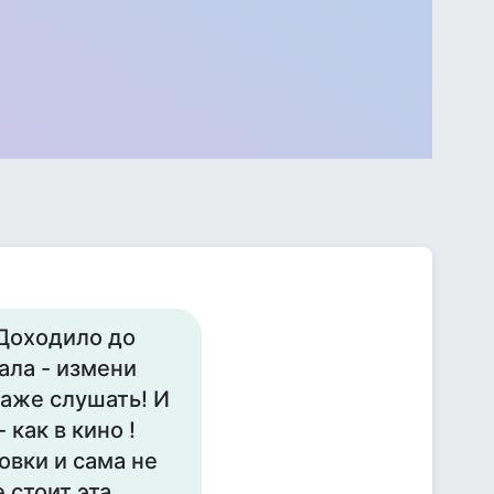
Доходило до
ала - измени
даже слушать! И
как в кино !
овки и сама не
е стоит эта