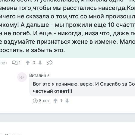
змена того,чтобы мы расстались навсегда.Ко
ичего не сказала о том,что со мной произош
икому! А дальше - мы прожили еще 10 счаст
н не погиб. И еще - никогда, низа что, даже
е вздумайте признаться жене в измене. Мал
ростить. и забыть это.
 лет
1
0
Виталий ⚡️
В⚡
Вот это я понимаю, верю. И Спасибо за Со
честный ответ!!!
8 лет
1