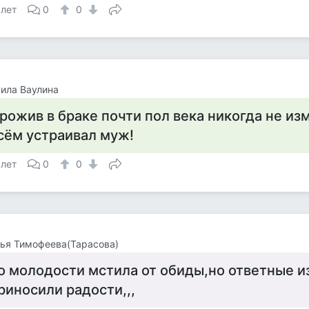
 лет
0
0
ила Ваулина
рожив в браке почти пол века никогда не из
сём устраивал муж!
 лет
0
0
ья Тимофеева(Тарасова)
о молодости мстила от обиды,но ответные и
риносили радости,,,