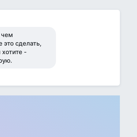
 чем
 это сделать,
 хотите -
рую.