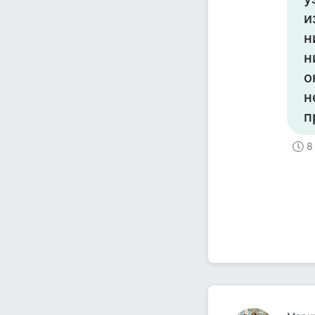
и
н
н
о
н
п
8