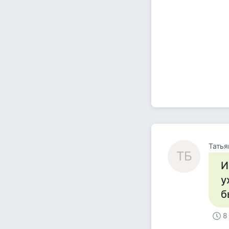
Татья
ТБ
И
у
б
8