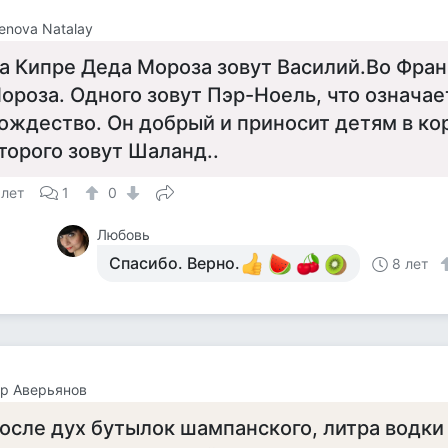
enova Natalay
а Кипре Деда Мороза зовут Василий.Во Фран
ороза. Одного зовут Пэр-Ноель, что означае
ождество. Он добрый и приносит детям в ко
торого зовут Шаланд..
 лет
1
0
Любовь
Спасибо. Верно.
8 лет
р Аверьянов
осле дух бутылок шампанского, литра водки 