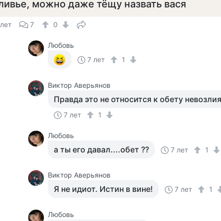
ливье, можно даже тёщу назвать вася
 лет
7
0
Любовь
7 лет
1
Виктор Аверьянов
Правда это не относится к обету невозли
7 лет
1
Любовь
а ты его давал....обет ??
7 лет
1
Виктор Аверьянов
Я не идиот. Истин в вине!
7 лет
1
Любовь