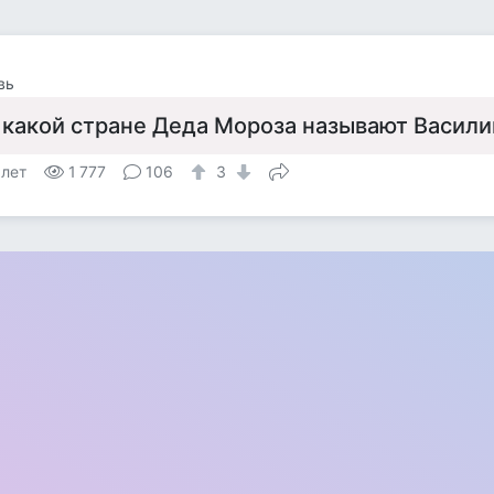
вь
 какой стране Деда Мороза называют Васили
 лет
1 777
106
3