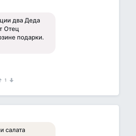
ции два Деда
т Отец
рзине подарки.
1
и салата