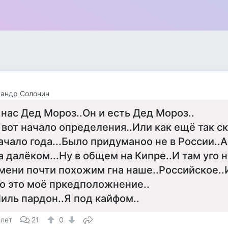
сандр Солонин
 нас Дед Мороз..Он и есть Дед Мороз..
 вот начало определения..Или как ещё так ск
ачало года...Было придуманоо не в России..
а далёком...Ну в общем на Кипре..И там уго 
мени почти похожим гна наше..Российское..
о это моё пркедположнение..
иль пардон..Я под кайфом..
 лет
21
0