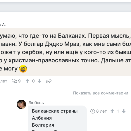
 А.
умаю, что где-то на Балканах. Первая мысль
лавян. У болгар Дядко Мраз, как мне сами бо
ожет у сербов, ну или ещё у кого-то из быв
о у христиан-православных точно. Дальше эт
е могу
 лет
9
0
Показать все комментарии
Любовь
Балканские страны
8 лет
1
Албания
Болгария