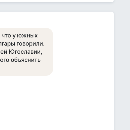
, что у южных
лгары говорили.
шей Югославии,
ого объяснить