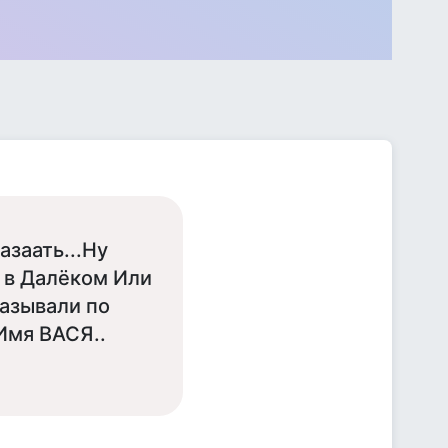
азаать...Ну
А в Далёком Или
называли по
Имя ВАСЯ..