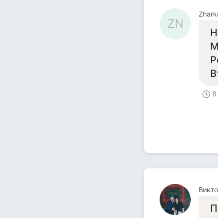
Zhark
ZN
Н
М
Р
В
8
Викто
П