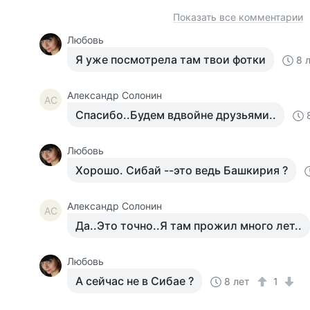
Показать все комментарии
Любовь
Я уже посмотрела там твои фотки
8 
Александр Солонин
АС
Спасибо..Будем вдвойне друзьями..
Любовь
Хорошо. Сибай --это ведь Башкирия ?
Александр Солонин
АС
Да..Это точно..Я там прожил много лет..
Любовь
А сейчас не в Сибае ?
8 лет
1