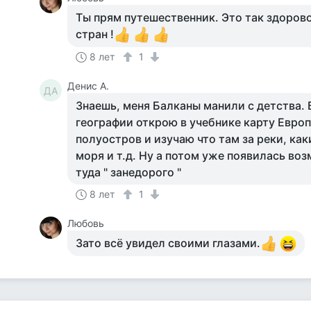
Ты прям путешественник. Это так здоров
стран !
8 лет
1
Денис А.
ДА
Знаешь, меня Балканы манили с детства. 
географии открою в учебнике карту Евро
полуостров и изучаю что там за реки, как
моря и т.д. Ну а потом уже появилась во
туда " занедорого "
8 лет
1
Любовь
Зато всё увидел своими глазами.