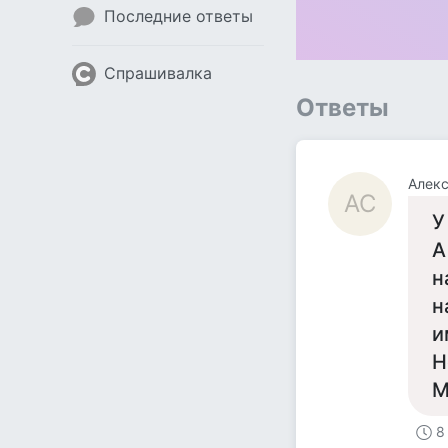
Последние ответы
Спрашивалка
Ответы
Алек
АС
У
А
н
н
и
Н
М
8