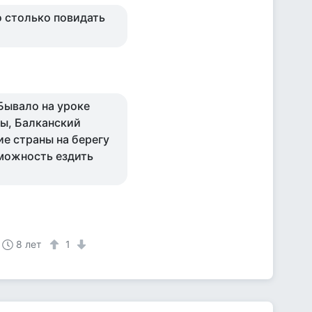
о столько повидать
Бывало на уроке
пы, Балканский
ие страны на берегу
зможность ездить
8 лет
1