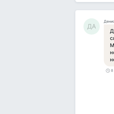
Денис
ДА
Д
с
М
н
н
8