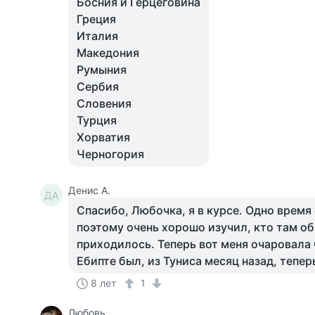
Босния и Герцеговина
Греция
Италия
Македония
Румыния
Сербия
Словения
Турция
Хорватия
Черногория
Денис А.
ДА
Спасибо, Любочка, я в курсе. Одно время 
поэтому очень хорошо изучил, кто там об
приходилось. Теперь вот меня очаровала 
Ебипте был, из Туниса месяц назад, тепе
8 лет
1
Любовь