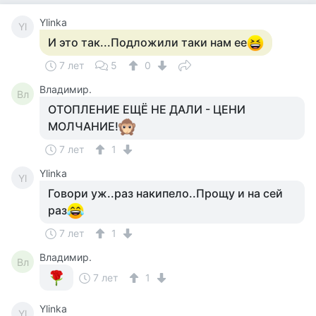
Ylinka
Yl
И это так...Подложили таки нам ее
7 лет
5
0
Владимир.
Вл
ОТОПЛЕНИЕ ЕЩЁ НЕ ДАЛИ - ЦЕНИ
МОЛЧАНИЕ!
7 лет
1
Ylinka
Yl
Говори уж..раз накипело..Прощу и на сей
раз
7 лет
1
Владимир.
Вл
7 лет
1
Ylinka
Yl