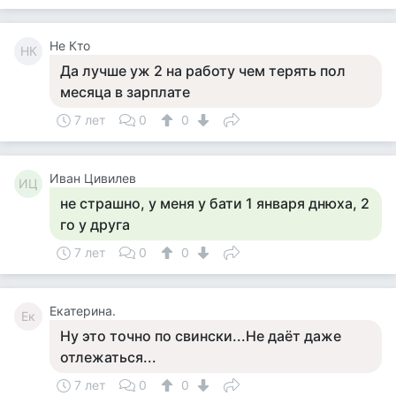
Не Кто
НК
Да лучше уж 2 на работу чем терять пол
месяца в зарплате
7 лет
0
0
Иван Цивилев
ИЦ
не страшно, у меня у бати 1 января днюха, 2
го у друга
7 лет
0
0
Екатерина.
Ек
Ну это точно по свински...Не даёт даже
отлежаться...
7 лет
0
0