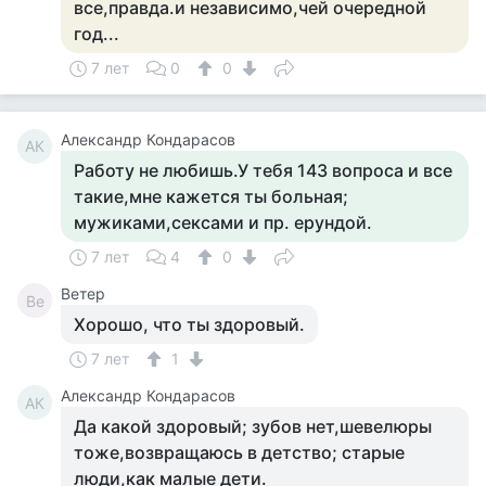
все,правда.и независимо,чей очередной
год...
7 лет
0
0
Александр Кондарасов
АК
Работу не любишь.У тебя 143 вопроса и все
такие,мне кажется ты больная;
мужиками,сексами и пр. ерундой.
7 лет
4
0
Ветер
Ве
Хорошо, что ты здоровый.
7 лет
1
Александр Кондарасов
АК
Да какой здоровый; зубов нет,шевелюры
тоже,возвращаюсь в детство; старые
люди,как малые дети.