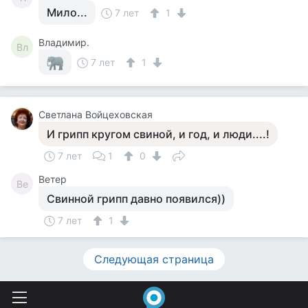
Мило...
7 лет
1
Владимир.
Вл
7 лет
1
Светлана Войцеховская
И грипп кругом свиной, и год, и люди....!
7 лет
1
0
Ветер
Ве
Свинной грипп давно появился))
7 лет
1
Следующая страница