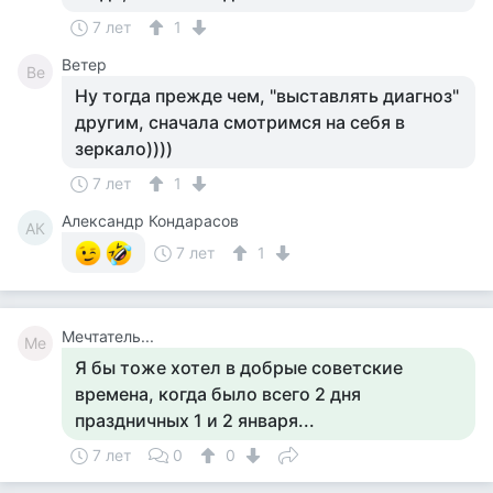
7 лет
1
Ветер
Ве
Ну тогда прежде чем, "выставлять диагноз"
другим, сначала смотримся на себя в
зеркало))))
7 лет
1
Александр Кондарасов
АК
7 лет
1
Мечтатель...
Ме
Я бы тоже хотел в добрые советские
времена, когда было всего 2 дня
праздничных 1 и 2 января...
7 лет
0
0