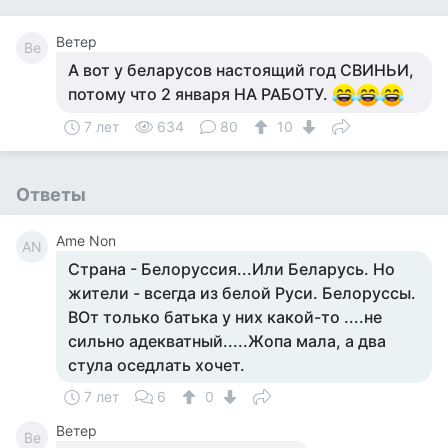
Ветер
Ве
А вот у беларусов настоящий год СВИНЬИ,
потому что 2 января НА РАБОТУ.
7 лет
634
80
10
Ответы
Ame Non
AN
Страна - Белоруссия...Или Беларусь. Но
жители - всегда из белой Руси. Белоруссы.
ВОт только батька у них какой-то ....не
сильно адекватный.....Жопа мала, а два
стула оседлать хочет.
7 лет
6
0
Ветер
Ве