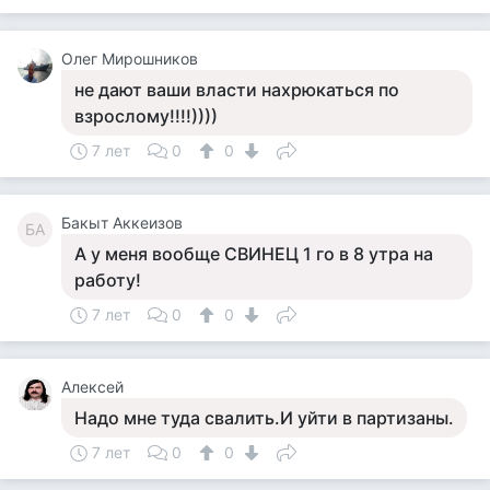
Олег Мирошников
не дают ваши власти нахрюкаться по
взрослому!!!!))))
7 лет
0
0
Бакыт Аккеизов
БА
А у меня вообще СВИНЕЦ 1 го в 8 утра на
работу!
7 лет
0
0
Алексей
Надо мне туда свалить.И уйти в партизаны.
7 лет
0
0