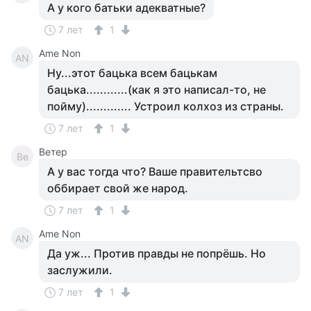
А у кого батьки адекватные?
7 лет
1
Ame Non
AN
Ну...этот бацька всем бацькам
бацька............(как я это написал-то, не
пойму)............. Устроил колхоз из страны.
7 лет
1
Ветер
Ве
А у вас тогда что? Ваше правительтсво
оббирает свой же народ.
7 лет
1
Ame Non
AN
Да уж... Против правды не попрёшь. Но
заслужили.
7 лет
1