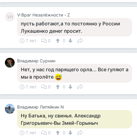
V-Враг Незалёжности - Z
VН
пусть работают,а то постоянно у России
Лукашенко денег просит.
7 лет
0
0
Владимир Сурнин
Нет, у нас год парящего орла... Все гуляют а
мы в пролёте
7 лет
0
0
Владимир Литяйкин N
Ну Батька, ну свинья. Александр
Григорьевич-Вы Змей-Горыныч
7 лет
0
0