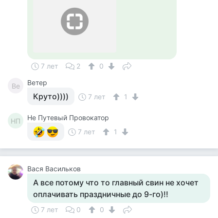
7 лет
2
0
Ветер
Ве
Круто))))
7 лет
1
Не Путевый Провокатор
НП
7 лет
1
Вася Васильков
А все потому что то главный свин не хочет
оплачивать праздничные до 9-го)!!
7 лет
0
0