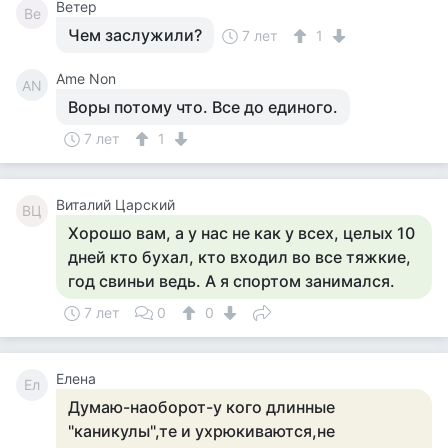
Ветер
Ве
Чем заслужили?
7 лет
1
Ame Non
AN
Воры потому что. Все до единого.
7 лет
1
Виталий Царский
ВЦ
Хорошо вам, а у нас не как у всех, целых 10
дней кто бухал, кто входил во все тяжкие,
год свиньи ведь. А я спортом занимался.
7 лет
0
0
Елена
Ел
Думаю-наоборот-у кого длинные
"каникулы",те и ухрюкиваются,не