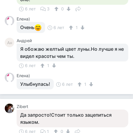
6 лет
3
0
Елена)
Очень
6 лет
1
Андрей
Ан
Я обожаю желтый цвет луны.Но лучше я не
видел красоты чем ты.
6 лет
1
Елена)
Улыбнулась!
6 лет
1
Zibert
Да запросто!Стоит только зацепиться
языком.
6 лет
1
0