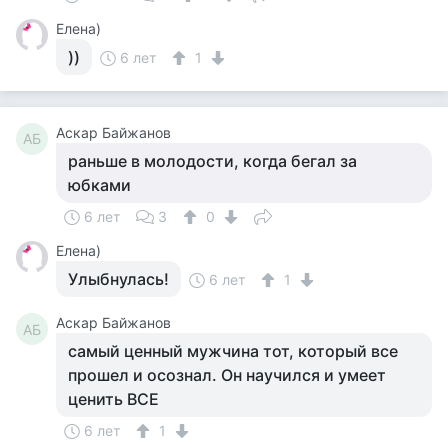
Елена)
))
6 лет
1
Аскар Байжанов
АБ
раньше в молодости, когда бегал за
юбками
6 лет
3
0
Елена)
Улыбнулась!
6 лет
1
Аскар Байжанов
АБ
самый ценный мужчина тот, который все
прошел и осознал. Он научился и умеет
ценить ВСЕ
6 лет
1