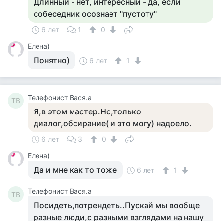
Длинный - нет, интересный - да, если
собеседник осознает "пустоту"
6 лет
1
0
Елена)
Понятно)
6 лет
1
Телефонист Вася.а
ТВ
Я,в этом мастер.Но,только
диалог,обсирание( и это могу) надоело.
6 лет
3
0
Елена)
Да и мне как то тоже
6 лет
1
Телефонист Вася.а
ТВ
Посидеть,потрендеть..Пускай мы вообще
разные люди,с разными взглядами на нашу