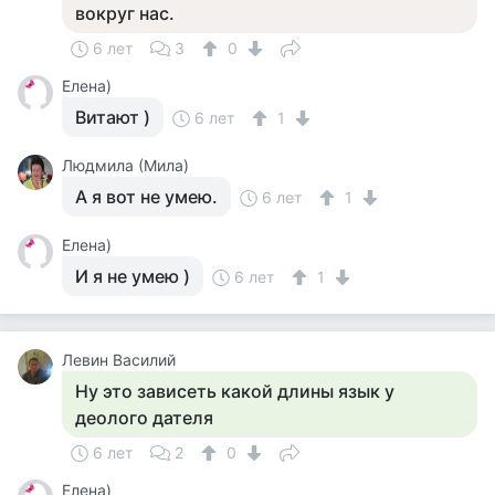
вокруг нас.
6 лет
3
0
Елена)
Витают )
6 лет
1
Людмила (Мила)
А я вот не умею.
6 лет
1
Елена)
И я не умею )
6 лет
1
Левин Василий
Ну это зависеть какой длины язык у
деолого дателя
6 лет
2
0
Елена)