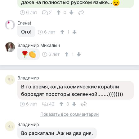
даже на полностью русском языке...
6 лет
2
0
Елена)
Ого!
6 лет
1
Владимир Михалыч
6 лет
1
Владимир
Вл
В то время,когда космические корабли
бороздят просторы вселенной.......))))))))
6 лет
42
0
Показать все комментарии
Владимир
Вл
Во раскатали .Аж на два дня.