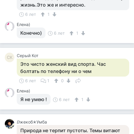
жизнь.Это же и интересно.
6 лет
1
Елена)
Конечно)
6 лет
1
Серый Кот
СК
Это чисто женский вид спорта. Час
болтать по телефону ни о чем
6 лет
1
0
Елена)
Я не умею !
6 лет
1
ⅅжекоб✭Умба
Природа не терпит пустоты. Темы витают