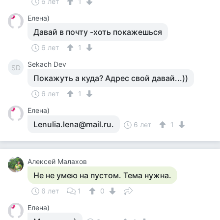
6 лет
1
Елена)
Давай в почту -хоть покажешься
6 лет
1
Sekach Dev
SD
Покажуть а куда? Адрес свой давай...))
6 лет
1
Елена)
Lenulia.lena@mail.ru.
6 лет
1
Алексей Малахов
Не не умею на пустом. Тема нужна.
6 лет
1
0
Елена)