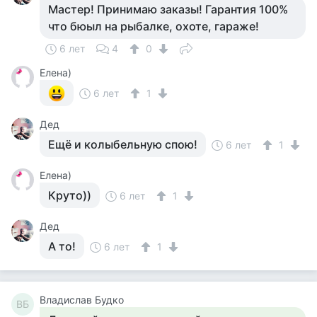
Мастер! Принимаю заказы! Гарантия 100%
что бюыл на рыбалке, охоте, гараже!
6 лет
4
0
Елена)
6 лет
1
Дед
Ещё и колыбельную спою!
6 лет
1
Елена)
Круто))
6 лет
1
Дед
А то!
6 лет
1
Владислав Будко
ВБ