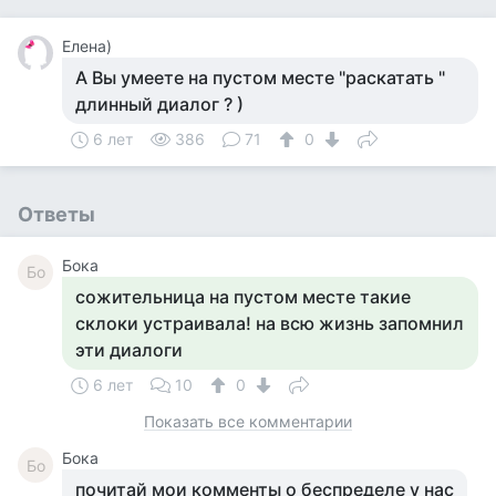
Елена)
А Вы умеете на пустом месте "раскатать "
длинный диалог ? )
6 лет
386
71
0
Ответы
Бока
Бо
сожительница на пустом месте такие
склоки устраивала! на всю жизнь запомнил
эти диалоги
6 лет
10
0
Показать все комментарии
Бока
Бо
почитай мои комменты о беспределе у нас