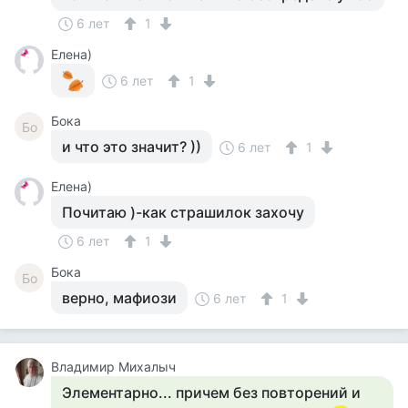
6 лет
1
Елена)
6 лет
1
Бока
Бо
и что это значит? ))
6 лет
1
Елена)
Почитаю )-как страшилок захочу
6 лет
1
Бока
Бо
верно, мафиози
6 лет
1
Владимир Михалыч
Элементарно... причем без повторений и