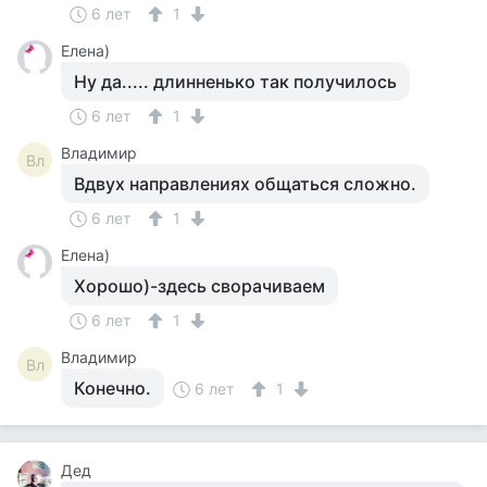
6 лет
1
Елена)
Ну да..... длинненько так получилось
6 лет
1
Владимир
Вл
Вдвух направлениях общаться сложно.
6 лет
1
Елена)
Хорошо)-здесь сворачиваем
6 лет
1
Владимир
Вл
Конечно.
6 лет
1
Дед