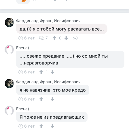
Фердинанд Франц Иосифовович
да,))) я с тобой могу раскатать все...
6 лет
7
0
Елена)
.....свежо предание .....) но со мной ты
...неразговорчив
6 лет
1
Фердинанд Франц Иосифовович
я не навязчив, это мое кредо
6 лет
1
Елена)
Я тоже не из предлагающих
6 лет
1