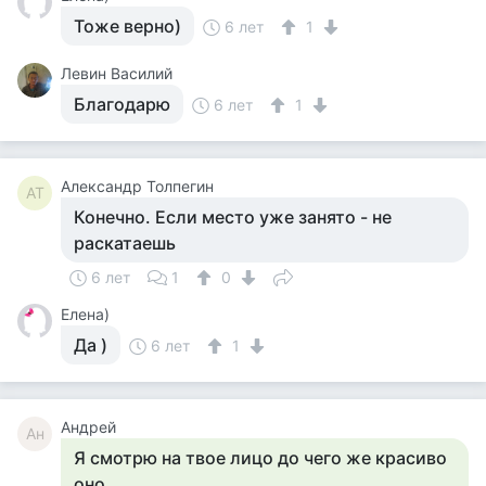
Тоже верно)
6 лет
1
Левин Василий
Благодарю
6 лет
1
Александр Толпегин
АТ
Конечно. Если место уже занято - не
раскатаешь
6 лет
1
0
Елена)
Да )
6 лет
1
Андрей
Ан
Я смотрю на твое лицо до чего же красиво
оно.