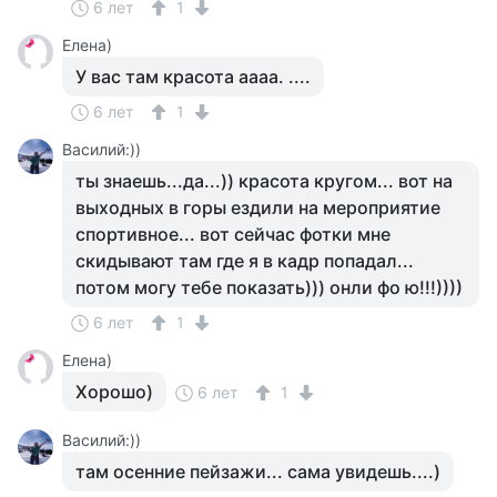
6 лет
1
Елена)
У вас там красота аааа. ....
6 лет
1
Василий:))
ты знаешь...да...)) красота кругом... вот на
выходных в горы ездили на мероприятие
спортивное... вот сейчас фотки мне
скидывают там где я в кадр попадал...
потом могу тебе показать))) онли фо ю!!!))))
6 лет
1
Елена)
Хорошо)
6 лет
1
Василий:))
там осенние пейзажи... сама увидешь....)