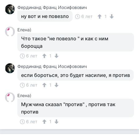
Фердинанд Франц Иосифовович
ну вот и не повезло
6 лет
1
Елена)
Что такое "не повезло " и как с ним
бороцца
6 лет
1
Фердинанд Франц Иосифовович
если бороться, это будет насилие, я против
6 лет
1
Елена)
Мужчина сказал "против" , против так
против
6 лет
1