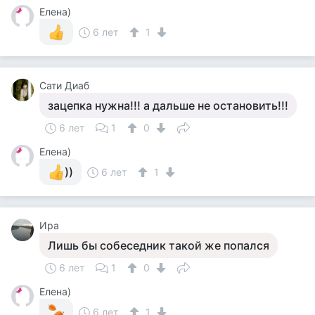
Елена)
6 лет
1
Сати Диаб
зацепка нужна!!! а дальше не остановить!!!
6 лет
1
0
Елена)
))
6 лет
1
Ира
Лишь бы собеседник такой же попался
6 лет
1
0
Елена)
6 лет
1