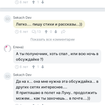
6 лет
1
Sekach Dev
SD
Легко.... пишу стихи и рассказы...))
6 лет
13
0
Показать все комментарии
Елена)
А ты полуночник, хоть спал , или всю ночь в
обсуждайке ?)
6 лет
1
Sekach Dev
SD
Да на х... она мне нужна эта обсуждайка... в
других сетях интереснее....
Я приглашаю в полет на Луну.. продолжить
можем... как ты захочешь... в почте....))