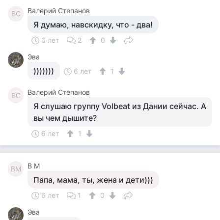
Валерий Степанов
ВС
Я думаю, навскидку, что - два!
6 лет
2
0
Эва
)))))))
6 лет
1
Валерий Степанов
ВС
Я слушаю группу Volbeat из Дании сейчас. А
вы чем дышите?
6 лет
1
В М
ВМ
Папа, мама, ты, жена и дети)))
6 лет
1
0
Эва