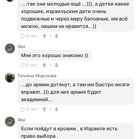
....так они молодые ещё ...))), а детки какие
хорошие, израильские дети очень
подвижные и через меру баловные, им всё
можно, нашим не нравится...))
6 лет
1
Эва
Мне это хорошо знакомо ))
6 лет
1
Татьяна Морозова
...до армии дотянут, а там им быстро мозги
вправят..))) для них армия будет
академией...
6 лет
1
Эва
Если пойдут в кровим , в Израиле есть
право выбора .