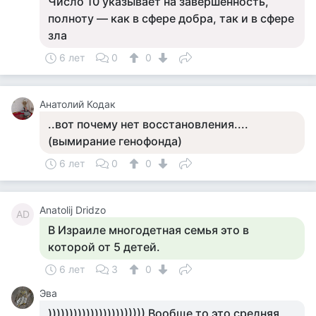
Число 10 указывает на завершенность,
полноту — как в сфере добра, так и в сфере
зла
6 лет
0
0
Анатолий Кодак
..вот почему нет восстановления....
(вымирание генофонда)
6 лет
0
0
Anatolij Dridzo
AD
В Израиле многодетная семья это в
которой от 5 детей.
6 лет
3
0
Эва
))))))))))))))))))))))) Вообще то это средняя