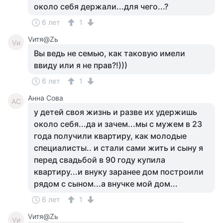
около себя держали...для чего...?
6 лет
1
Vитя@Zь
Vи
Вы ведь не семью, как таковую имели
ввиду или я не прав?!)))
6 лет
1
Анна Сова
АС
у детей своя жизнь и разве их удержишь
около себя...да и зачем...мы с мужем в 23
года получили квартиру, как молодые
специалисты.. и стали сами жить и сыну я
перед свадьбой в 90 году купила
квартиру...и внуку заранее дом построили
рядом с сыном...а внучке мой дом...
6 лет
1
Vитя@Zь
Vи