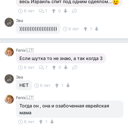
весь Израиль спит под одним одеялом...
6 лет
1
0
Эва
))))))))))))))))))))))
6 лет
1
Fenix🇱🇹
Если шутка то не знаю, а так когда 3
6 лет
7
0
Эва
НЕТ
6 лет
1
Fenix🇱🇹
Тогда он , она и озабоченная еврейская
мама
6 лет
1