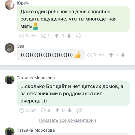
Юрий
Даже один ребенок за день способен
создать ощущение, что ты многодетная
мать
6 лет
1
0
Эва
)))))))))))))))))))))))))))))
6 лет
1
Татьяна Морозова
...сколько Бог даёт и нет детских домов, а
за отказниками в роддомах стоит
очередь..))
6 лет
8
0
Показать все комментарии
Татьяна Морозова