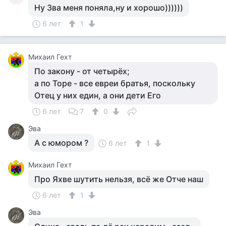
Ну Зва меня поняла,ну и хорошо))))))
6 лет
1
Михаил Гехт
По закону - от четырёх;
а по Торе - все евреи братья, поскольку
Отец у них един, а они дети Его
6 лет
7
0
Эва
А с юмором ?
6 лет
1
Михаил Гехт
Про Яхве шутить нельзя, всё же Отче наш
6 лет
1
Эва