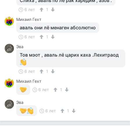
Слиха , аваль по лё рак харедим , азов .
6 лет
1
Михаил Гехт
аваль они лё менаген абсолютно
6 лет
1
Эва
Тов мэот , аваль лё царих каха .Лехитраод
6 лет
1
Михаил Гехт
6 лет
1
Эва
6 лет
1