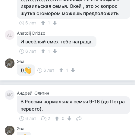
израильская семья. Окей , это ж вопрос
шутка с юмором можешь предположить
6 лет
1
Anatolij Dridzo
AD
И весёлый смех тебе награда.
6 лет
1
Эва
))
6 лет
1
Андрей Юлитин
АЮ
В России нормальная семья 9-16 (до Петра
первого).
6 лет
2
0
Эва