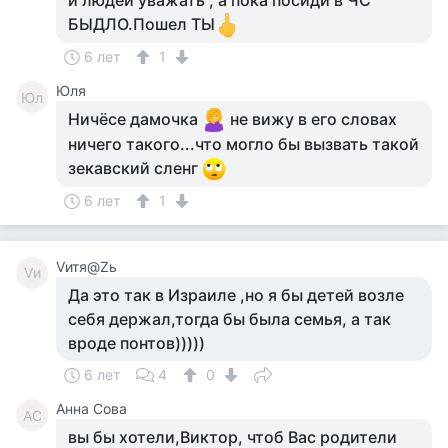
и людей уважать , а пока посиди в ЧС
БЫДЛО.Пошел ТЫ
6 лет
1
Юля
Юл
Ничёсе дамочка
не вижу в его словах
ничего такого...что могло бы вызвать такой
зекавский сленг
6 лет
1
Vитя@Zь
Vи
Да это так в Израиле ,но я бы детей возле
себя держал,тогда бы была семья, а так
вроде понтов)))))
6 лет
4
0
Анна Сова
АС
вы бы хотели,Виктор, чтоб Вас родители