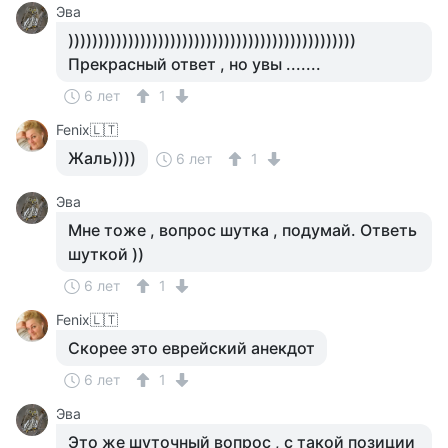
Эва
))))))))))))))))))))))))))))))))))))))))))))))))
Прекрасный ответ , но увы .......
6 лет
1
Fenix🇱🇹
Жаль))))
6 лет
1
Эва
Мне тоже , вопрос шутка , подумай. Ответь
шуткой ))
6 лет
1
Fenix🇱🇹
Скорее это еврейский анекдот
6 лет
1
Эва
Это же шуточный вопрос , с такой позиции