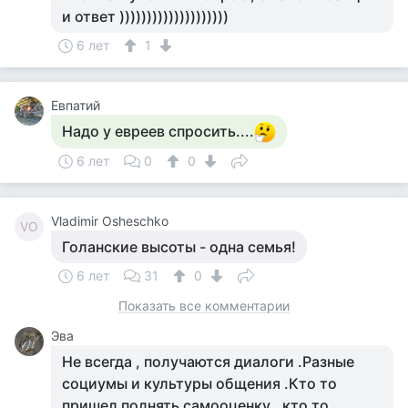
и ответ ))))))))))))))))))))
6 лет
1
Евпатий
Надо у евреев спросить....
6 лет
0
0
Vladimir Osheschko
VO
Голанские высоты - одна семья!
6 лет
31
0
Показать все комментарии
Эва
Не всегда , получаются диалоги .Разные
социумы и культуры общения .Кто то
пришел поднять самооценку , кто то