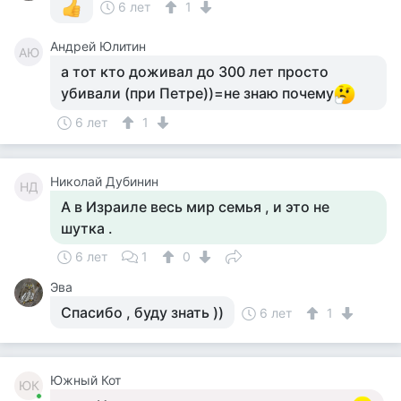
6 лет
1
Андрей Юлитин
АЮ
а тот кто доживал до 300 лет просто
убивали (при Петре))=не знаю почему
6 лет
1
Николай Дубинин
НД
А в Израиле весь мир семья , и это не
шутка .
6 лет
1
0
Эва
Спасибо , буду знать ))
6 лет
1
Южный Кот
ЮК