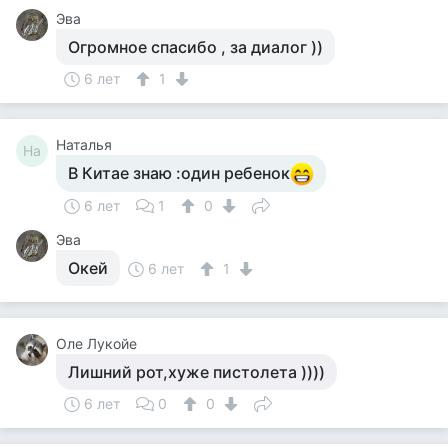
Эва
Огромное спасибо , за диалог ))
6 лет
1
Наталья
На
В Китае знаю :один ребенок
6 лет
1
0
Эва
Окей
6 лет
1
Оле Лукойе
Лишний рот,хуже пистолета ))))
6 лет
0
0