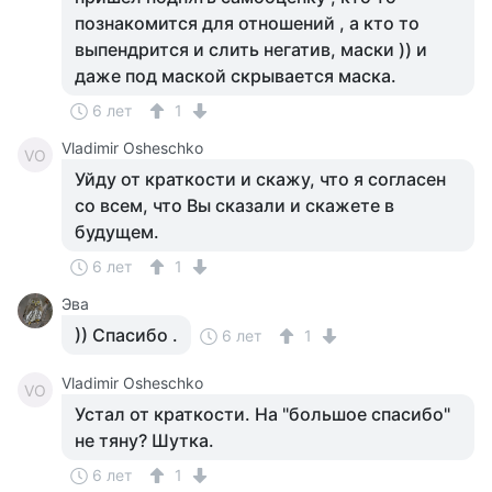
познакомится для отношений , а кто то
выпендрится и слить негатив, маски )) и
даже под маской скрывается маска.
6 лет
1
Vladimir Osheschko
VO
Уйду от краткости и скажу, что я согласен
со всем, что Вы сказали и скажете в
будущем.
6 лет
1
Эва
)) Спасибо .
6 лет
1
Vladimir Osheschko
VO
Устал от краткости. На "большое спасибо"
не тяну? Шутка.
6 лет
1