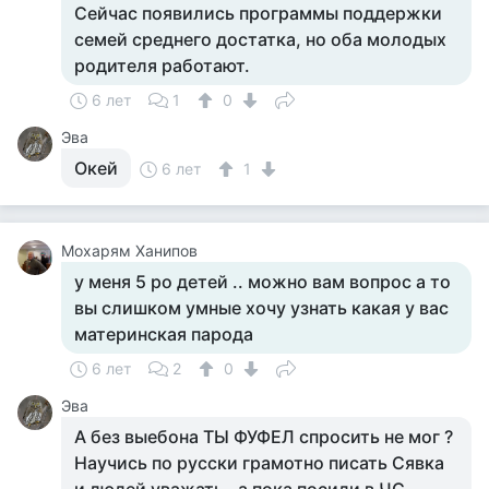
Сейчас появились программы поддержки
семей среднего достатка, но оба молодых
родителя работают.
6 лет
1
0
Эва
Окей
6 лет
1
Мохарям Ханипов
у меня 5 ро детей .. можно вам вопрос а то
вы слишком умные хочу узнать какая у вас
материнская парода
6 лет
2
0
Эва
А без выебона ТЫ ФУФЕЛ спросить не мог ?
Научись по русски грамотно писать Сявка