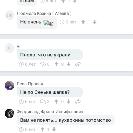
И вам
6 лет
1
Людмила Козина ( Агеева )
ЛК
Не очень !
6 лет
1
Vi
Vi
Плохо, что не украли
6 лет
0
0
Лева Правая
Не по Сеньке шапка?
6 лет
3
0
Фердинанд Франц Иосифовович
Вам не понять... кухаркины потомство
6 лет
1