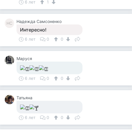
6 лет
1
Надежда Самсоненко
НС
Интересно!
6 лет
0
0
Маруся
6 лет
0
0
Татьяна
6 лет
0
0