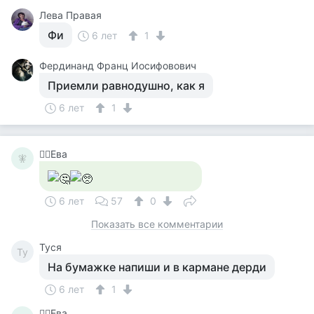
Лева Правая
Фи
6 лет
1
Фердинанд Франц Иосифовович
Приемли равнодушно, как я
6 лет
1
🧚‍♀️Ева
🧚‍
6 лет
57
0
Показать все комментарии
Tycя
Ty
На бумажке напиши и в кармане дерди
6 лет
1
🧚‍♀️Ева