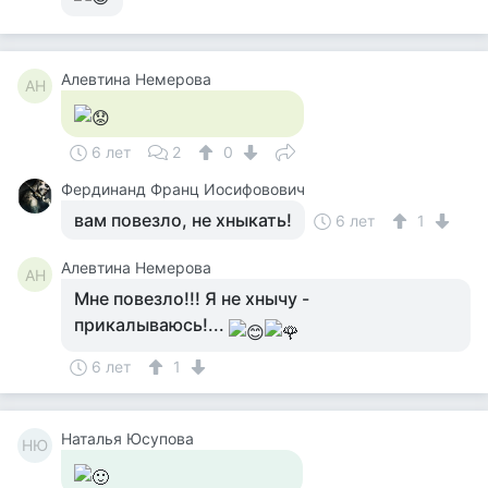
Алевтина Немерова
АН
6 лет
2
0
Фердинанд Франц Иосифовович
вам повезло, не хныкать!
6 лет
1
Алевтина Немерова
АН
Мне повезло!!! Я не хнычу -
прикалываюсь!...
6 лет
1
Наталья Юсупова
НЮ