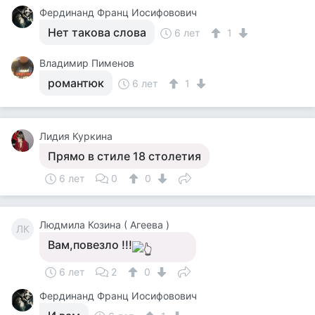
Фердинанд Франц Иосифовович
Нет такова слова
6 лет
1
Владимир Пименов
романтюк
6 лет
1
Лидия Куркина
Прямо в стиле 18 столетия
6 лет
0
0
Людмила Козина ( Агеева )
ЛК
Вам,повезло !!!
6 лет
2
0
Фердинанд Франц Иосифовович