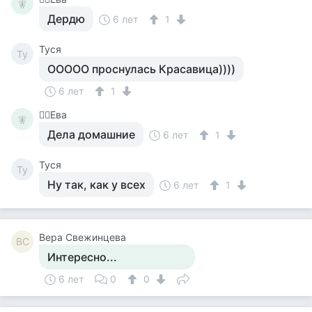
🧚‍
Дердю
6 лет
1
Tycя
Ty
ООООО проснулась Красавица))))
6 лет
1
🧚‍♀️Ева
🧚‍
Дела домашние
6 лет
1
Tycя
Ty
Ну так, как у всех
6 лет
1
Вера Свежинцева
ВС
Интересно...
6 лет
0
0