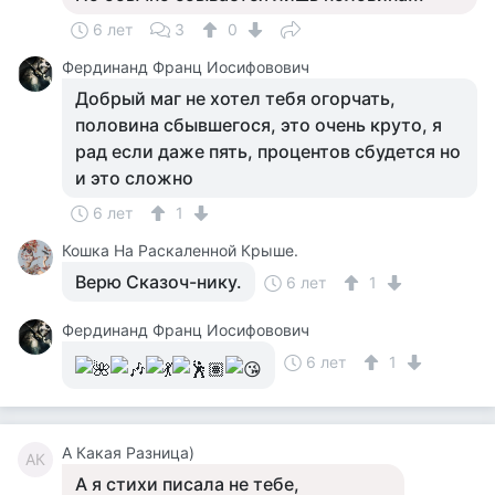
6 лет
3
0
Фердинанд Франц Иосифовович
Добрый маг не хотел тебя огорчать,
половина сбывшегося, это очень круто, я
рад если даже пять, процентов сбудется но
и это сложно
6 лет
1
Кошка На Раскаленной Крыше.
Верю Сказоч-нику.
6 лет
1
Фердинанд Франц Иосифовович
6 лет
1
А Какая Разница)
АК
А я стихи писала не тебе,