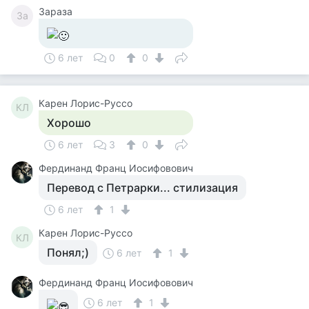
Зараза
За
6 лет
0
0
Карен Лорис-Руссо
КЛ
Хорошо
6 лет
3
0
Фердинанд Франц Иосифовович
Перевод с Петрарки... стилизация
6 лет
1
Карен Лорис-Руссо
КЛ
Понял;)
6 лет
1
Фердинанд Франц Иосифовович
6 лет
1