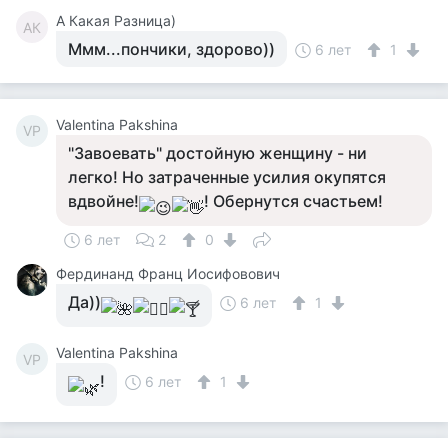
А Какая Разница)
АК
Ммм...пончики, здорово))
6 лет
1
Valentina Pakshina
VP
"Завоевать" достойную женщину - ни
легко! Но затраченные усилия окупятся
вдвойне!
! Обернутся счастьем!
6 лет
2
0
Фердинанд Франц Иосифовович
Да))
6 лет
1
Valentina Pakshina
VP
!
6 лет
1