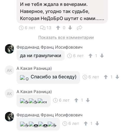
И не тебя ждала я вечерами.
Наверное, угодно так судьбе,
Которая НеДоБрО шутит с нами......
6 лет
13
0
Показать все комментарии
Фердинанд Франц Иосифовович
да ни грамулички
6 лет
1
А Какая Разница)
АК
Спасибо за беседу)
6 лет
1
А Какая Разница)
АК
6 лет
1
Фердинанд Франц Иосифовович
6 лет
1