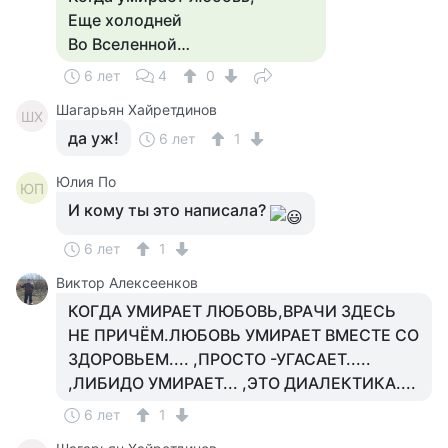
Еще холодней
Во Вселенной…
6 лет
4
0
Шагарьян Хайретдинов
ШХ
да уж!
6 лет
1
Юлия По
ЮП
И кому ты это написала?
6 лет
1
Виктор Алексеенков
КОГДА УМИРАЕТ ЛЮБОВЬ,ВРАЧИ ЗДЕСЬ
НЕ ПРИЧЁМ.ЛЮБОВЬ УМИРАЕТ ВМЕСТЕ СО
ЗДОРОВЬЕМ.... ,ПРОСТО -УГАСАЕТ.....
,ЛИБИДО УМИРАЕТ... ,ЭТО ДИАЛЕКТИКА....
6 лет
1