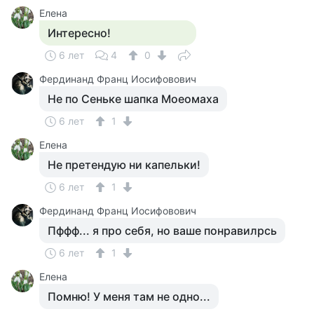
Елена
Интересно!
6 лет
4
0
Фердинанд Франц Иосифовович
Не по Сеньке шапка Моеомаха
6 лет
1
Елена
Не претендую ни капельки!
6 лет
1
Фердинанд Франц Иосифовович
Пффф... я про себя, но ваше понравилрсь
6 лет
1
Елена
Помню! У меня там не одно...