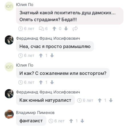
Юлия По
ЮП
Знатный какой похититель душ дамских...
Опять страдания? Беда!!!
6 лет
6
0
Фердинанд Франц Иосифовович
Неа, счас я просто размышляю
6 лет
1
Юлия По
ЮП
И как? С сожалением или восторгом?
6 лет
1
Фердинанд Франц Иосифовович
Как юнный натуралист
6 лет
1
Владимир Пименов
фантазист
6 лет
1