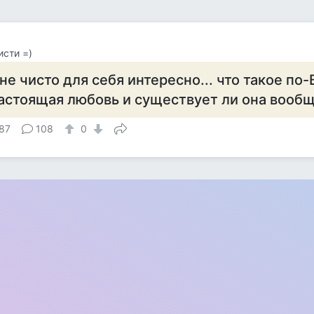
исти =)
не чисто для себя интересно... что такое по
астоящая любовь и существует ли она вооб
87
108
0