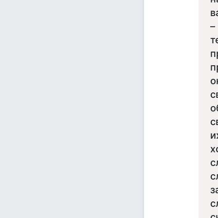
в
–
т
п
п
о
с
о
с
и
х
с
с
з
с
с