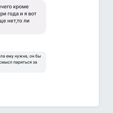
ичего кроме
и года и я вот
ще нет,то ли
ыла ему нужна, он бы
 смысл париться за