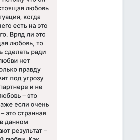
астоящая любовь
туация, когда
его есть на это
го. Вряд ли это
щая любовь, то
ь сделать ради
любви нет
только правду
вит под угрозу
партнере и не
любовь – это
даже если очень
– это странная
 в данном
ют результат –
й любви. Как