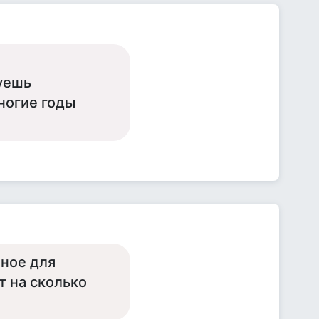
уешь
ногие годы
тное для
т на сколько