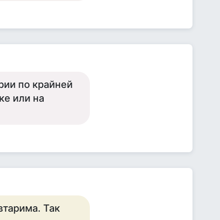
ории по крайней
ке или на
втарима. Так