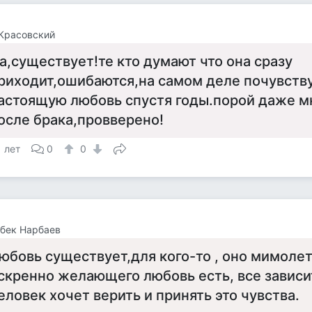
Красовский
а,существует!те кто думают что она сразу
риходит,ошибаются,на самом деле почувств
астоящую любовь спустя годы.порой даже м
осле брака,провверено!
1 лет
0
0
бек Нарбаев
юбовь существует,для кого-то , оно мимоле
скренно желающего любовь есть, все зависи
еловек хочет верить и принять это чувства.