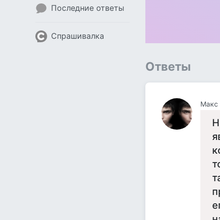
Последние ответы
Спрашивалка
Ответы
Макс
Н
я
к
т
т
п
е
н