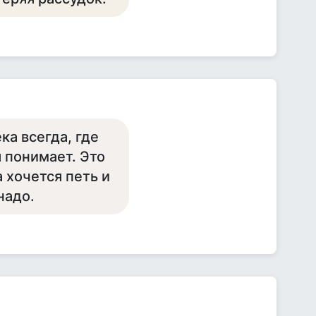
а всегда, где
я понимает. Это
а хочется петь и
надо.