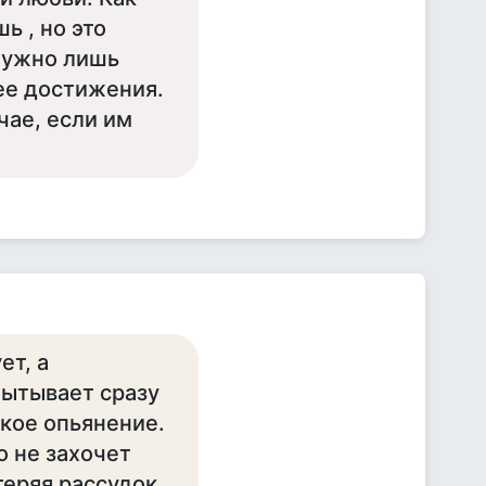
ь , но это
 нужно лишь
ее достижения.
чае, если им
ет, а
пытывает сразу
ское опьянение.
о не захочет
теряя рассудок.