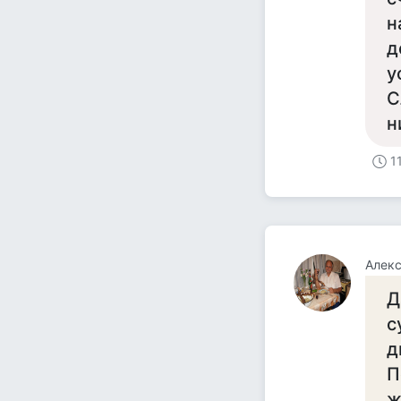
н
д
у
С
н
1
Алекс
Д
с
д
П
ж