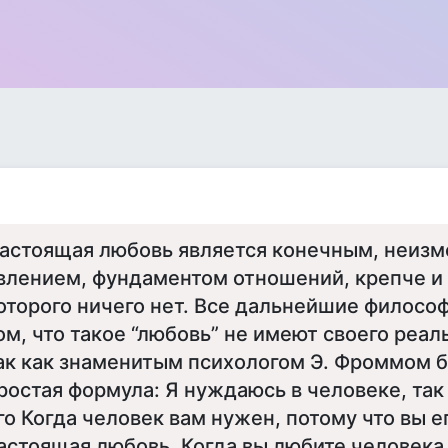
астоящая любовь является конечным, неиз
влением, фундаментом отношений, крепче и
оторого ничего нет. Все дальнейшие филосо
ом, что такое “любовь” не имеют своего реал
ак как знаменитым психологом Э. Фроммом 
ростая формула: Я нуждаюсь в человеке, так
го Когда человек вам нужен, потому что вы е
астоящая любовь. Когда вы любите человека,