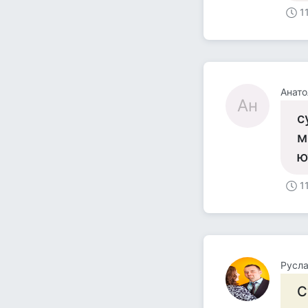
1
Анато
Ан
с
м
ю
1
Русла
С