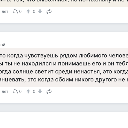
1 лет
0
0
лай
то когда чувствуешь рядом любимого человек
ы ты не находился и понимаешь его и он теб
огда солнце светит среди ненастья, это когд
анцевать, это когда обоим никого другого не 
1 лет
0
0
а