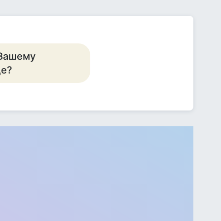
-Вашему
ще?