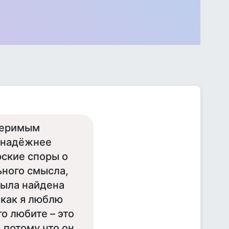
меримым
 надёжнее
фские споры о
ьного смысла,
была найдена
 как я люблю
го любите – это
 потому что он