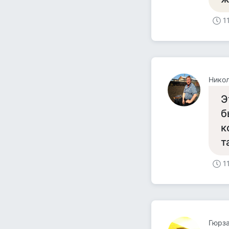
1
Нико
Э
б
к
т
1
Гюрз