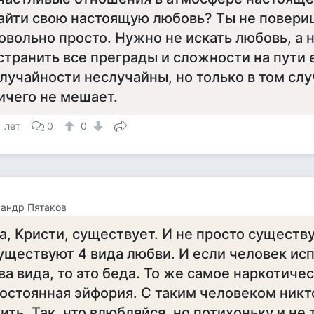
айти свою настоящую любовь? Ты не повериш
овольно просто. Нужно не искать любовь, а
странить все преграды и сложности на пути 
лучайности неслучайны, но только в том слу
ичего не мешает.
1 лет
0
0
андр Пятаков
а, Кристи, существует. И не просто существу
уществуют 4 вида любви. И если человек ис
ва вида, то это беда. То же самое наркотиче
остоянная эйфория. С таким человеком никт
ить. Так, что влюбляйся, но потихоньку и не 