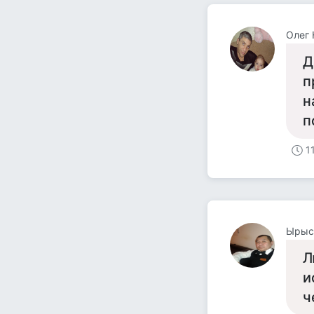
Олег 
Д
п
н
п
1
Ырыс
Л
и
ч