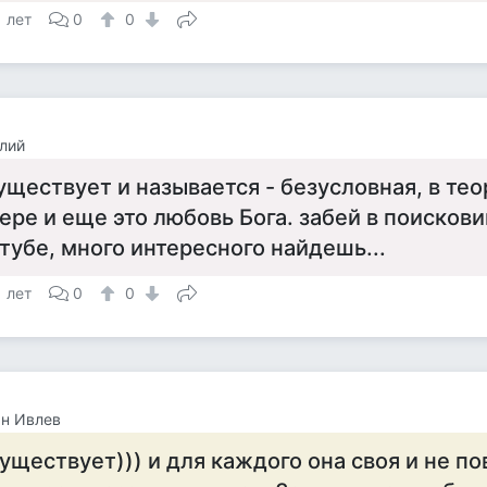
1 лет
0
0
лий
уществует и называется - безусловная, в те
ере и еще это любовь Бога. забей в поискови
тубе, много интересного найдешь...
1 лет
0
0
н Ивлев
уществует))) и для каждого она своя и не по