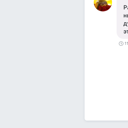
Р
н
д
э
1