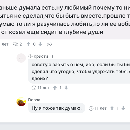
аньше думала есть.ну любимый почему то н
ытья не сделал,что бы быть вместе.прошло тр
умаю то ли я разучилась любить,то ли ее воб
тот козел еще сидит в глубине души
1 лет
2
0
((=Кристи =)
(=
советую забыть о нём, ибо, если бы ты б
сделал что угодно, чтобы удержать тебя.
двоих?
11 лет
1
Гюрза
Ну я тоже так думаю.
11 лет
1