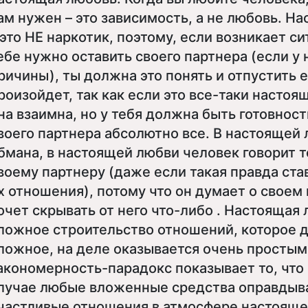
ам нужен – это зависимость, а не любовь. Н
 это НЕ наркотик, поэтому, если возникает си
ебе нужно оставить своего партнера (если у н
ричины), ты должна это понять и отпустить е
роизойдет, так как если это все-таки настоя
на взаимна, но у тебя должна быть готовност
воего партнера абсолютно все. В настоящей 
бмана, в настоящей любви человек говорит 
воему партнеру (даже если такая правда ста
х отношения), потому что он думает о своем 
очет скрывать от него что-либо . Настоящая 
ложное строительство отношений, которое 
ложное, на деле оказывается очень простым 
акономерность-парадокс показывает то, что
лучае любые вложенные средства оправдыва
частливые отношения в атмосфере настояще