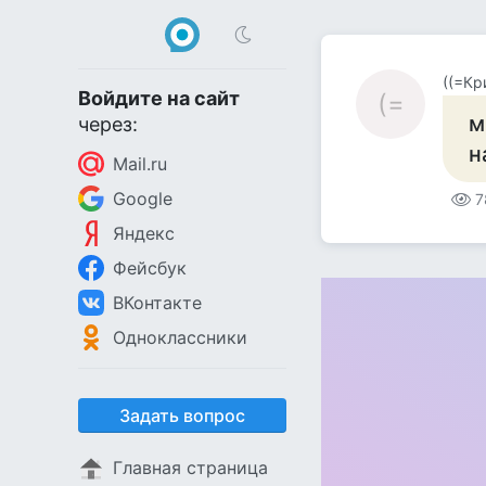
((=Кр
Войдите на сайт
(=
м
через:
н
Mail.ru
Google
7
Яндекс
Фейсбук
ВКонтакте
Одноклассники
Задать вопрос
Главная страница