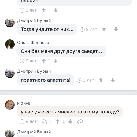
плохие...
9 лет
1
Дмитрий Бурый
Тогда уйдите от них...
9 лет
1
Ольга Фролова
Они без меня друг друга сьедят...
9 лет
1
Дмитрий Бурый
приятного аппетита!
9 лет
1
Ирина
у вас уже есть мнение по этому поводу?
9 лет
2
0
Дмитрий Бурый