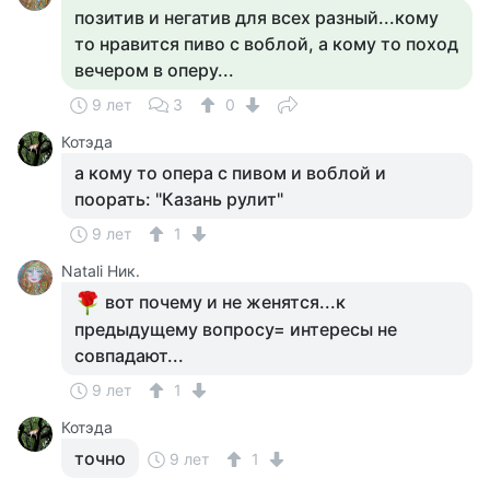
позитив и негатив для всех разный...кому
то нравится пиво с воблой, а кому то поход
вечером в оперу...
9 лет
3
0
Котэда
а кому то опера с пивом и воблой и
поорать: "Казань рулит"
9 лет
1
Natali Ник.
вот почему и не женятся...к
предыдущему вопросу= интересы не
совпадают...
9 лет
1
Котэда
точно
9 лет
1