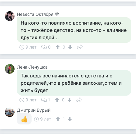
Невеста Октября 💜
На кого-то повлияло воспитание, на кого-
то – тяжёлое детство, на кого-то – влияние
других людей...
9 лет
0
0
Лена-Ленушка
Так ведь всё начинается с детства и с
родителей,что в ребёнка заложат,с тем и
жить будет
9 лет
1
0
Дмитрий Бурый
9 лет
1