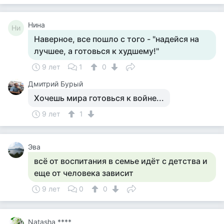
Нина
Ни
Наверное, все пошло с того - "надейся на
лучшее, а готовься к худшему!"
9 лет
1
0
Дмитрий Бурый
Хочешь мира готовься к войне...
9 лет
1
Эва
всё от воспитания в семье идёт с детства и
еще от человека зависит
9 лет
0
0
Natasha ****