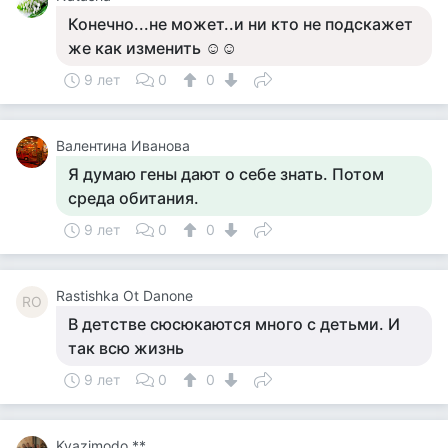
Конечно...не может..и ни кто не подскажет
же как изменить ☺☺
9 лет
0
0
Валентина Иванова
Я думаю гены дают о себе знать. Потом
среда обитания.
9 лет
0
0
Rastishka Ot Danone
RO
В детстве сюсюкаются много с детьми. И
так всю жизнь
9 лет
0
0
Kvazimodo **