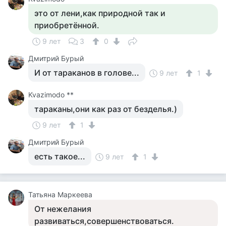
это от лени,как природной так и
приобретённой.
9 лет
3
0
Дмитрий Бурый
И от тараканов в голове...
9 лет
1
Kvazimodo **
тараканы,они как раз от безделья.)
9 лет
1
Дмитрий Бурый
есть такое...
9 лет
1
Татьяна Маркеева
От нежелания
развиваться,совершенствоваться.