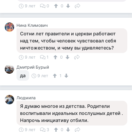
9 лет
0
0
Нина Климович
Сотни лет правители и церкви работают
над тем, чтобы человек чувствовал себя
ничтожеством, и чему вы удивляетесь?
9 лет
1
0
Дмитрий Бурый
да
9 лет
1
Людмила
Я думаю многое из детства. Родители
воспитывали идеальных послушных детей .
Напрочь инициативу отбили.
9 лет
3
0