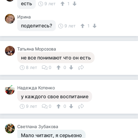
есть
9 лет
1
Ирина
поделитесь?
9 лет
1
Татьяна Морозова
не все понимают что он есть
8 лет
0
0
Надежда Котенко
у каждого свое воспитание
9 лет
0
0
Светлана Зубакова
Мало читают, я серьезно