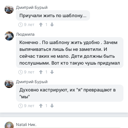
Дмитрий Бурый
Приучали жить по шаблону...
9 лет
1
Людмила
Конечно . По шаблону жить удобно . Зачем
выпячиваться лишь бы не заметили. И
сейчас таких не мало. Дети должны быть
послушными. Вот кто такую чушь придумал
9 лет
1
Дмитрий Бурый
Духовно кастрируют, их "я" превращают в
"мы"
9 лет
1
Natali Ник.