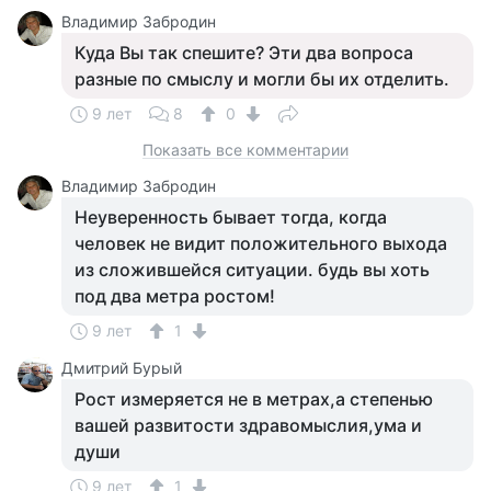
Владимир Забродин
Куда Вы так спешите? Эти два вопроса
разные по смыслу и могли бы их отделить.
9 лет
8
0
Показать все комментарии
Владимир Забродин
Неуверенность бывает тогда, когда
человек не видит положительного выхода
из сложившейся ситуации. будь вы хоть
под два метра ростом!
9 лет
1
Дмитрий Бурый
Рост измеряется не в метрах,а степенью
вашей развитости здравомыслия,ума и
души
9 лет
1