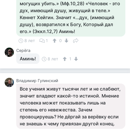
могущих убить.» (Мф.10,28) «Человек - это
дух, имеющий душу, живущий в теле.»
Кеннет Хейгин. Значит «…дух, (имеющий
душу), возвратился к Богу, Который дал
его.» (Эккл.12,7) Аминь!
8 лет
1
0
Серёга
Аминь!
8 лет
1
Владимир Гулинский
Все учения живут тысячи лет и не слабеют,
значит владеют какой-то истиной. Мнение
человека может показывать лишь на
степень его невежества. Зачем
провоцируешь? Не дёргай за верёвку если
не знаешь к чему привязан другой конец.