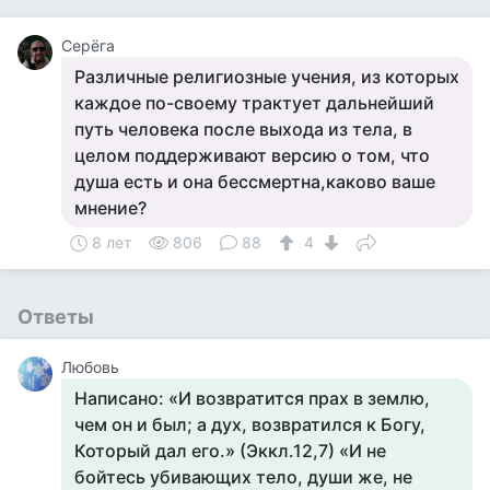
Серёга
Различные религиозные учения, из которых
каждое по-своему трактует дальнейший
путь человека после выхода из тела, в
целом поддерживают версию о том, что
душа есть и она бессмертна,каково ваше
мнение?
8 лет
806
88
4
Ответы
Любовь
Написано: «И возвратится прах в землю,
чем он и был; а дух, возвратился к Богу,
Который дал его.» (Эккл.12,7) «И не
бойтесь убивающих тело, души же, не