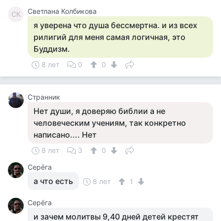
Светлана Колбикова
СК
я уверена что душа бессмертна. и из всех
рилигий для меня самая логичная, это
Буддизм.
8 лет
0
0
Странник
Нет души, я доверяю библии а не
человеческим учениям, так конкретно
написано.... Нет
8 лет
3
0
Серёга
а что есть
8 лет
1
Серёга
и зачем молитвы 9,40 дней детей крестят