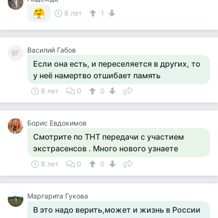
8 лет
1
Василий Габов
ВГ
Если она есть, и переселяется в других, то
у неё намертво отшибает память
8 лет
0
0
Борис Евдокимов
Смотрите по ТНТ передачи с участием
экстрасенсов . Много нового узнаете
8 лет
0
0
Маргарита Гукова
В это надо верить,может и жизнь в России