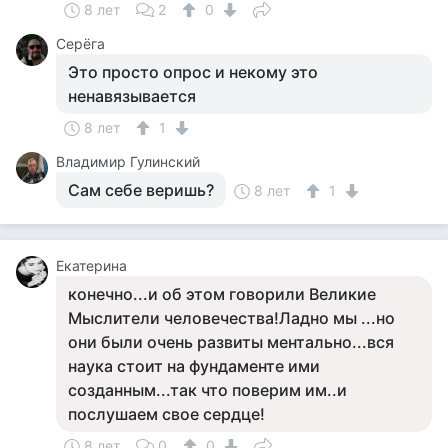
8 лет
2
0
Серёга
Это просто опрос и некому это
ненавязывается
8 лет
1
Владимир Гулинский
Сам себе веришь?
8 лет
1
Екатерина
конечно...и об этом говорили Великие
Мыслители человечества!Ладно мы ...но
они были очень развиты ментально...вся
наука стоит на фундаменте ими
созданным...так что поверим им..и
послушаем свое сердце!
8 лет
0
0