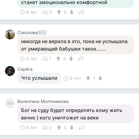
станет эмоционально комфортной
8 лет
0
0
Соколова🇷🇺
никогда не верила в это, пока не услышала
от умирающей бабушки такое......
8 лет
1
0
Серёга
Что услышали
8 лет
1
Валентина Молтянинова
ВМ
Бог на суду будет определять кому жить
вечно ) кого уничтожит на веки
8 лет
0
0