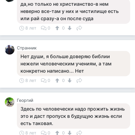
да,но только не христианство-в нем
неверно все-там у них и чистилище есть
или рай сразу-а он после суда
8 лет
0
0
Странник
Нет души, я больше доверяю библии
нежели человеческим учениям, а там
конкретно написано... Нет
8 лет
0
0
Георгий
Здесь по человечески надо прожить жизнь
это и даст пропуск в будущую жизнь если
есть таковая.
8 лет
0
0