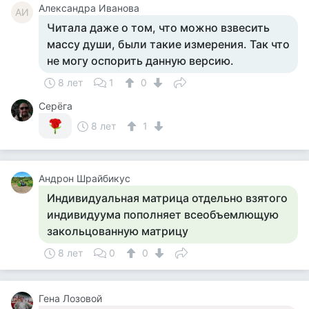
Александра Иванова
АИ
Читала даже о том, что можно взвесить
массу души, были такие измерения. Так что
не могу оспорить данную версию.
8 лет
1
0
Серёга
8 лет
1
Андрон Шрайбикус
Индивидуальная матрица отдельно взятого
индивидуума пополняет всеобъемлющую
закольцованную матрицу
8 лет
0
0
Гена Лозовой