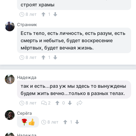
строят храмы
8 лет
1
Странник
Есть тело, есть личность, есть разум, есть
смерть и небытье, будет воскресение
мёртвых, будет вечная жизнь.
8 лет
1
Надежда
так и есть...раз уж мы здесь то вынуждены
будем жить вечно...только в разных телах.
8 лет
2
0
Серёга
8 лет
1
Надежда