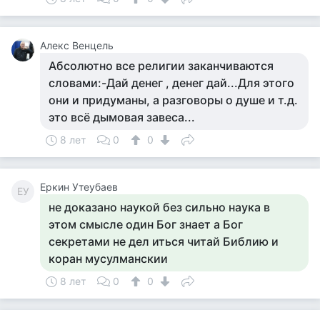
Алекс Венцель
Абсолютно все религии заканчиваются
словами:-Дай денег , денег дай...Для этого
они и придуманы, а разговоры о душе и т.д.
это всё дымовая завеса...
8 лет
0
0
Еркин Утеубаев
ЕУ
не доказано наукой без сильно наука в
этом смысле один Бог знает а Бог
секретами не дел иться читай Библию и
коран мусулманскии
8 лет
0
0