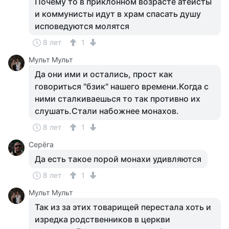
Почему то в приклонном возрасте атеисты
и коммунисты идут в храм спасать душу
исповедуются молятся
8 лет
1
Мульт Мульт
Да они ими и остались, прост как
говориться "бзик" нашего времени.Когда с
ними сталкиваешься то так противно их
слушать.Стали набожнее монахов.
8 лет
1
Серёга
Да есть такое порой монахи удивляются
8 лет
1
Мульт Мульт
Так из за этих товарищей перестала хоть и
изредка родственников в церкви