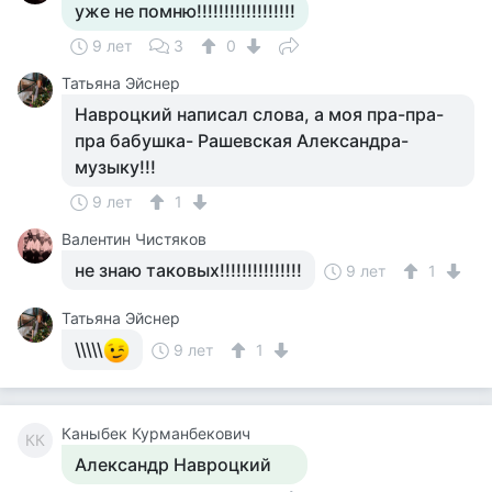
уже не помню!!!!!!!!!!!!!!!!!!
9 лет
3
0
Татьяна Эйснер
Навроцкий написал слова, а моя пра-пра-
пра бабушка- Рашевская Александра-
музыку!!!
9 лет
1
Валентин Чистяков
не знаю таковых!!!!!!!!!!!!!!!
9 лет
1
Татьяна Эйснер
\\\\\
9 лет
1
Каныбек Курманбекович
КК
Александр Навроцкий