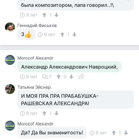
была композитором, папа говорил..!\
9 лет
1
Геннадий Фиськов
З
9 лет
1
Morozof Alexandr
Александр Александрович Навроцкий,
9 лет
7
0
Татьяна Эйснер
И МОЯ ПРА ПРА ПРАБАБУШКА-
РАШЕВСКАЯ АЛЕКСАНДРА!
9 лет
1
Morozof Alexandr
Да? Да Вы знаменитость!
9 лет
1