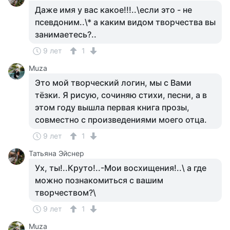
Даже имя у вас какое!!!..\если это - не
псевдоним..\* а каким видом творчества вы
занимаетесь?..
9 лет
1
Muza
Это мой творческий логин, мы с Вами
тёзки. Я рисую, сочиняю стихи, песни, а в
этом году вышла первая книга прозы,
совместно с произведениями моего отца.
9 лет
1
Татьяна Эйснер
Ух, ты!..Круто!..-Мои восхищения!..\ а где
можно познакомиться с вашим
творчеством?\
9 лет
1
Muza