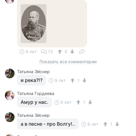
9 лет
13
0
Показать все комментарии
Татьяна Эйснер
и река?!?
9 лет
1
Татьяна Гордеева
Амур у нас.
9 лет
1
Татьяна Эйснер
а в песне - про Волгу!..
9 лет
1