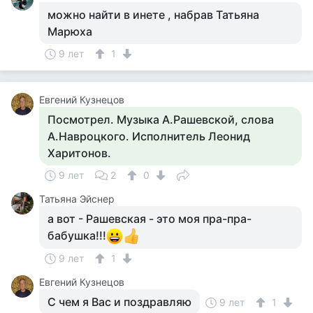
можно найти в инете , набрав Татьяна
Марюха
9 лет
1
Евгений Кузнецов
Посмотрел. Музыка А.Рашевской, слова
А.Навроцкого. Исполнитель Леонид
Харитонов.
9 лет
2
0
Татьяна Эйснер
а вот - Рашевская - это моя пра-пра-
бабушка!!!
9 лет
1
Евгений Кузнецов
С чем я Вас и поздравляю
9 лет
1