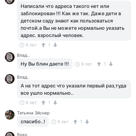
Написали что адреса такого нет или
заблокирован !!! Как же так. Даже дети в
детском саду знают как пользоваться
почтой.а Вы не можете нормально указать
адрес. взрослый человек.
9 лет
1
Влад..
Ну Вы блин даете !!!
9 лет
1
Влад..
А на тот адрес что указали первый раз,туда
все ушло нормально..
9 лет
1
Татьяна Эйснер
спасибо..!
9 лет
1
Влад..