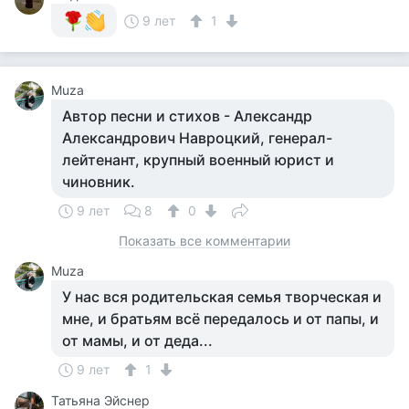
9 лет
1
Muza
Автор песни и стихов - Александр
Александрович Навроцкий, генерал-
лейтенант, крупный военный юрист и
чиновник.
9 лет
8
0
Показать все комментарии
Muza
У нас вся родительская семья творческая и
мне, и братьям всё передалось и от папы, и
от мамы, и от деда...
9 лет
1
Татьяна Эйснер