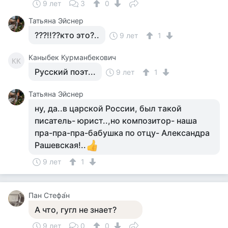
9 лет
3
0
Татьяна Эйснер
???!!??кто это?..
9 лет
1
Каныбек Курманбекович
КК
Русский поэт...
9 лет
1
Татьяна Эйснер
ну, да..в царской России, был такой
писатель- юрист..,но композитор- наша
пра-пра-пра-бабушка по отцу- Александра
Рашевская!..
9 лет
1
Пан Стефа́н
А что, гугл не знает?
9 лет
0
0