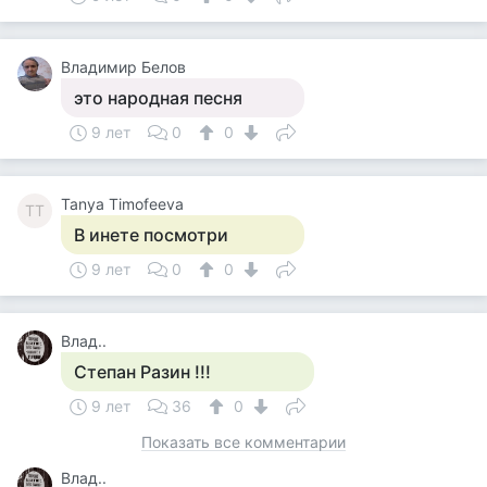
Владимир Белов
это народная песня
9 лет
0
0
Tanya Timofeeva
TT
В инете посмотри
9 лет
0
0
Влад..
Степан Разин !!!
9 лет
36
0
Показать все комментарии
Влад..