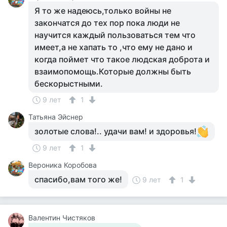
Я то же надеюсь,только войны не
закончатся до тех пор пока люди не
научится каждый пользоваться тем что
имеет,а не хапать то ,что ему не дано и
когда поймет что такое людская доброта и
взаимопомощь.Которые должны быть
бескорыстными.
9 лет
1
Татьяна Эйснер
золотые слова!.. удачи вам! и здоровья!
9 лет
1
Вероника Коробова
спасибо,вам того же!
9 лет
1
Валентин Чистяков