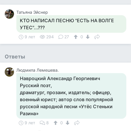
Татьяна Эйснер
КТО НАПИСАЛ ПЕСНЮ "ЕСТЬ НА ВОЛГЕ
УТЕС"...???
9 лет
294
27
0
Ответы
Людмила Лемешева.
Навроцкий Александр Георгиевич
Русский поэт,
драматург, прозаик, издатель; офицер,
военный юрист; автор слов популярной
русской народной песни «Утёс Стеньки
Разина»
9 лет
8
0