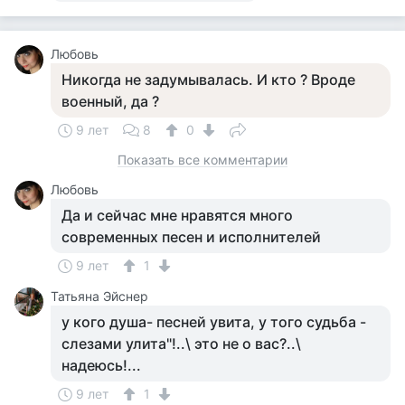
Любовь
Никогда не задумывалась. И кто ? Вроде
военный, да ?
9 лет
8
0
Показать все комментарии
Любовь
Да и сейчас мне нравятся много
современных песен и исполнителей
9 лет
1
Татьяна Эйснер
у кого душа- песней увита, у того судьба -
слезами улита"!..\ это не о вас?..\
надеюсь!...
9 лет
1