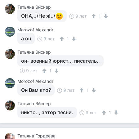
Татьяна Эйснер
ОНА,..\Не я!..\
9 лет
1
Morozof Alexandr
а он
9 лет
1
Татьяна Эйснер
он- военный юрист.., писатель..
9 лет
1
Morozof Alexandr
Он Вам кто?
9 лет
1
Татьяна Эйснер
никто.., автор песни.
9 лет
1
Татьяна Гордеева