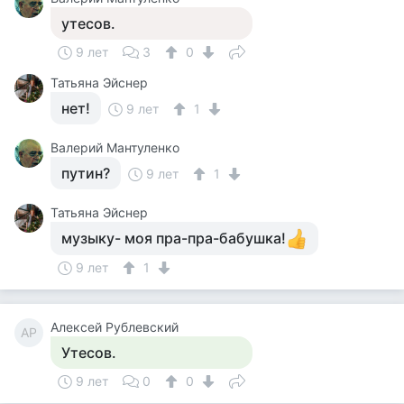
утесов.
9 лет
3
0
Татьяна Эйснер
нет!
9 лет
1
Валерий Мантуленко
путин?
9 лет
1
Татьяна Эйснер
музыку- моя пра-пра-бабушка!
9 лет
1
Алексей Рублевский
АР
Утесов.
9 лет
0
0