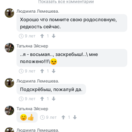
Показать все комментарии
Людмила Лемешева.
Хорошо что помните свою родословную,
редкость сейчас.
9 лет
1
Татьяна Эйснер
..я - восьмая.., заскребыш!..\ мне
положено!!!\
9 лет
1
Людмила Лемешева.
Подскрёбыш, пожалуй да.
9 лет
1
Татьяна Эйснер
9 лет
1
Людмила Лемешева.