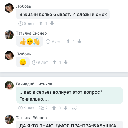
Любовь
В жизни всяко бывает. И слёзы и смех
9 лет
1
Татьяна Эйснер
9 лет
1
Любовь
9 лет
1
Геннадий Фиськов
...вас в серьез волнует этот вопрос?
Гениально....
9 лет
2
0
Татьяна Эйснер
ДА Я-ТО ЗНАЮ..!\МОЯ ПРА-ПРА-БАБУШКА ,