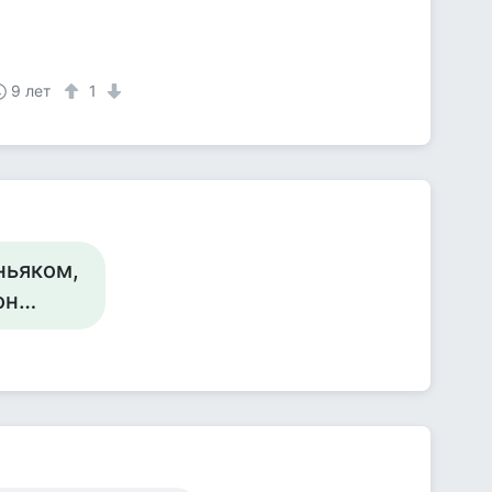
9 лет
1
ньяком,
он…