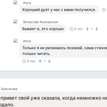
Инга
Хороший дуэт у нас с вами получился.
Вячеслав Козловских
бывает и, это хорошо
9 лет
1
Инга
Только я не увлекаюсь поэзией, сама стихо
только читать.
9 лет
1
а Крючкова
 привет свой уже сказала, когда немножко н
одало.