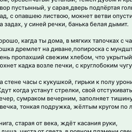
вор пустынный, у сарая,дверь подпёртая гол
ад, с опавшею листвою, мокнет ветви опусти
а задах, у синей речки, банька белая дымит.
орошо, кагда ты дома, в мягких тапочках с ч
ошка дремлет на диване,попироска с мундш
ень пропахший свежим хлебом, что укрытый
охнет кадка возле печки, с круглобоким чуг
а стене часы с кукушкой, гирьки к полу урон
дут когда устанут стрелки, свой отстукивать
ечер, сумраком вечерним, заполняет тишину
вечка, тонкая подружка, жёлтым кругом по л
нига, старая от века, ждёт касания руки,
 душа, чиста от света, в ровном пламени све