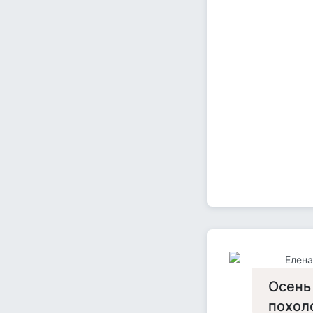
Елен
Осень
похол