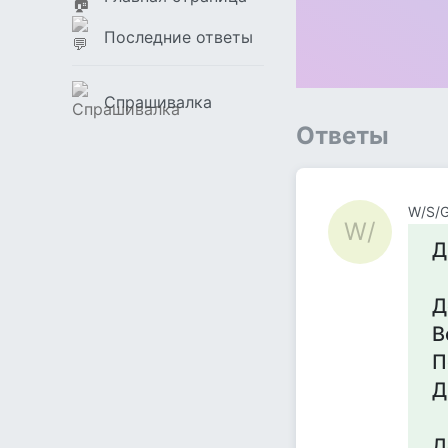
Последние ответы
Спрашивалка
Ответы
W/S/
W/
Д
Д
В
П
Д
Д