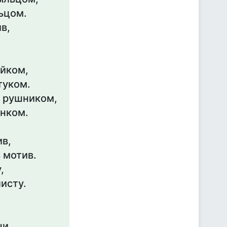
ьцом.
в,
айком,
туком.
 рушником,
унком.
ив,
 мотив.
,
исту.
чи.