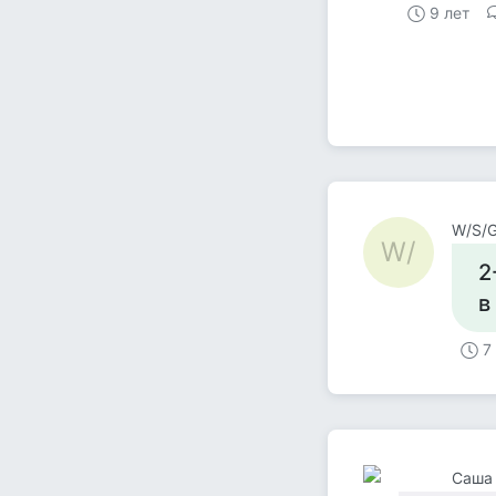
9 лет
W/S/
W/
2
в
7
Саша