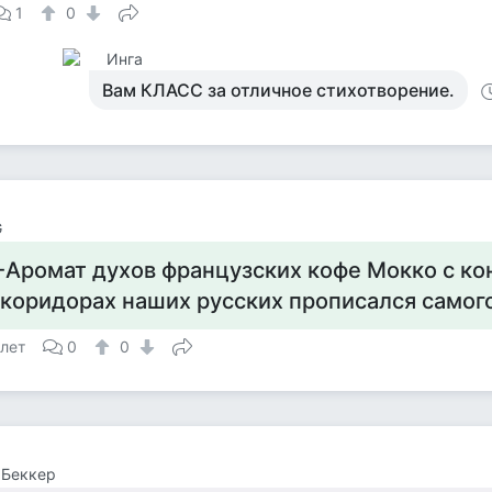
1
0
Инга
Вам КЛАСС за отличное стихотворение.
G
-Аромат духов французских кофе Мокко с ко
 коридорах наших русских прописался самог
 лет
0
0
 Беккер