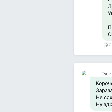
Л
У
П
О
7
Татья
Короч
Зараз
Не со
Ну здр