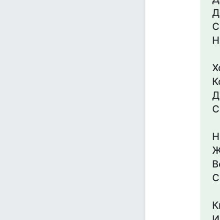
Д
С
Н
Х
К
Д
С
Н
Ж
В
С
К
И