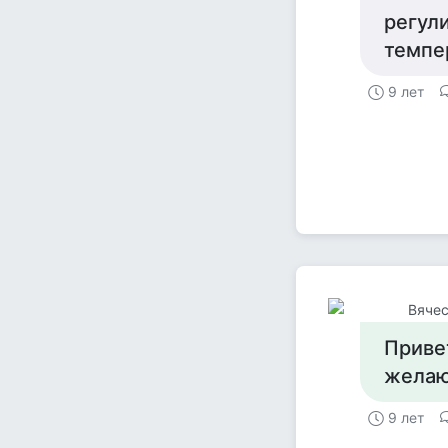
регул
темпе
9 лет
Вячес
Привет
желаю
9 лет