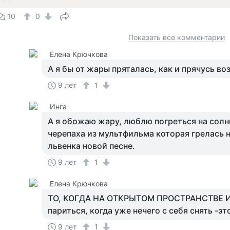
10
0
Показать все комментарии
Елена Крючкова
А я бы от жары пряталась, как и прячусь во
9 лет
1
Инга
А я обожаю жару, люблю погреться на солны
черепаха из мультфильма которая грелась 
львенка новой песне.
9 лет
1
Елена Крючкова
ТО, КОГДА НА ОТКРЫТОМ ПРОСТРАНСТВЕ И
париться, когда уже нечего с себя снять -эт
9 лет
1