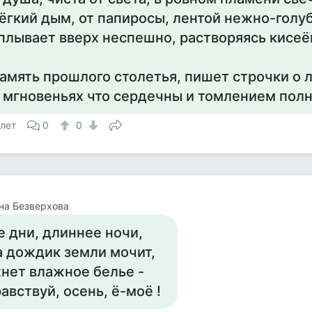
ёгкий дым, от папиросы, лентой нежно-голу
плывает вверх неспешно, растворяясь кисеё
амять прошлого столетья, пишет строчки о 
 мгновеньях что сердечны и томлением полны
 лет
0
0
на Безверхова
е дни, длиннее ночи,
а дождик земли мочит,
хнет влажное белье -
авствуй, осень, ё-моё !