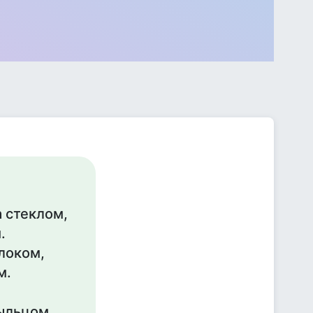
 стеклом,
.
локом,
м.
ыльцом,