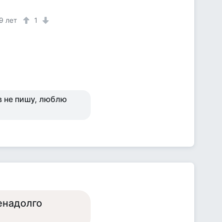
9 лет
1
в не пишу, люблю
енадолго