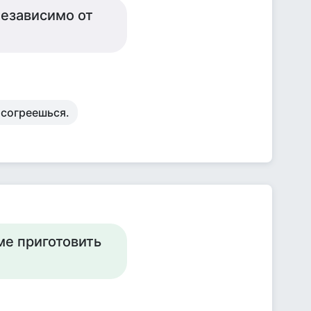
независимо от
 согреешься.
ме приготовить