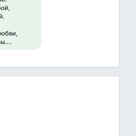
бой,
й.
любви,
....