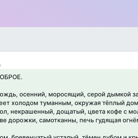
G
ОБРОЕ.
ождь, осенний, моросящий, серой дымкой за
еет холодом туманным, окружая тёплый дом
ол, некрашенный, дощатый, цвета кофе с мо
ве дорожки, самотканны, печь гудящая огнё
ом, бревенчатый усталый, тёмен дубом и кр