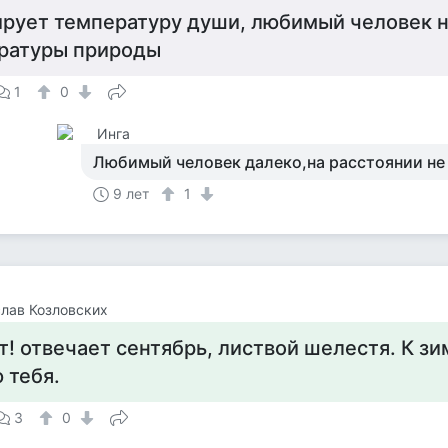
ирует температуру души, любимый человек 
ратуры природы
1
0
Инга
Любимый человек далеко,на расстоянии не
9 лет
1
лав Козловских
! отвечает сентябрь, листвой шелестя. К зи
 тебя.
3
0