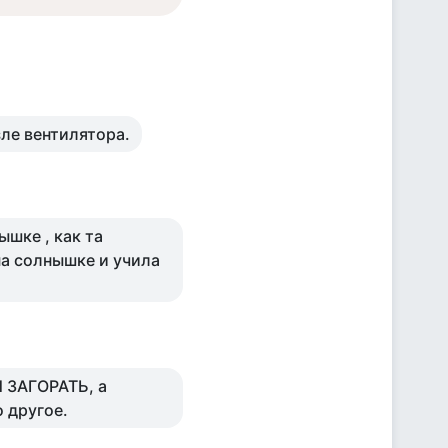
зле вентилятора.
шке , как та
на солнышке и учила
 ЗАГОРАТЬ, а
о другое.