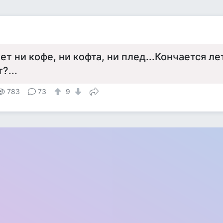
ет ни кофе, ни кофта, ни плед...Кончается ле
?...
783
73
9