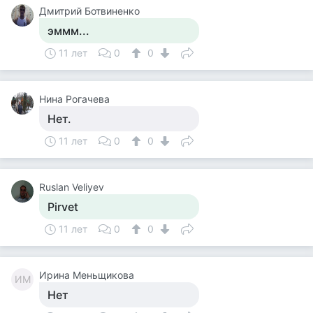
Дмитрий Ботвиненко
эммм...
11 лет
0
0
Нина Рогачева
Нет.
11 лет
0
0
Ruslan Veliyev
Pirvet
11 лет
0
0
Ирина Меньщикова
ИМ
Нет