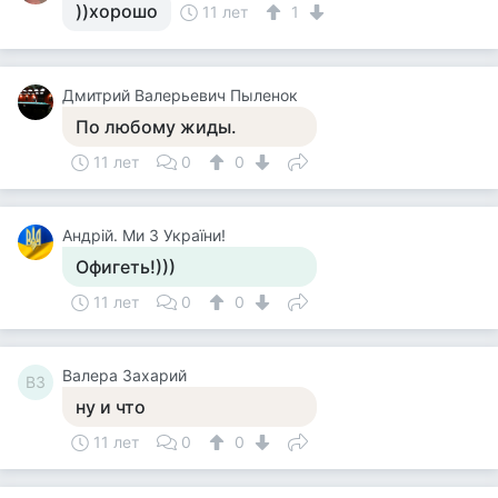
))хорошо
11 лет
1
Дмитрий Валерьевич Пыленок
По любому жиды.
11 лет
0
0
Андрій. Ми З України!
Офигеть!)))
11 лет
0
0
Валера Захарий
ВЗ
ну и что
11 лет
0
0