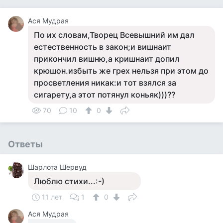
Ася Мудрая
По их словам,Творец Всевышний им дал
естественность в закон;и вишнаит
прикончил вишню,а кришнаит допил
крюшон.избыть же грех нельзя при этом до
просветления никак:и тот взялся за
сигарету,а этот потянул коньяк)))??
70
10
0
Ответы
Шарлота Шервуд
Люблю стихи...:-)
11 лет
1
0
Ася Мудрая