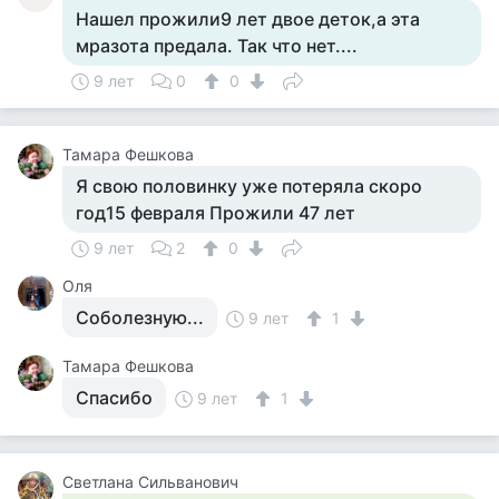
Нашел прожили9 лет двое деток,а эта
мразота предала. Так что нет....
9 лет
0
0
Тамара Фешкова
Я свою половинку уже потеряла скоро
год15 февраля Прожили 47 лет
9 лет
2
0
Оля
Соболезную...
9 лет
1
Тамара Фешкова
Спасибо
9 лет
1
Светлана Сильванович