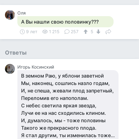
Оля
А Вы нашли свою половинку???
9 лет
1 215
257
5
Ответы
Игорь Косинский
В земном Раю, у яблони заветной
Мы, наконец, сошлись назло годам,
И, не спеша, жевали плод запретный,
Переломив его напополам.
С небес светила яркая звезда,
Лучи ее на нас сходились клином.
И, думалось, мы - тоже половины
Такого же прекрасного плода.
Я стал другим, ты изменилась тоже…