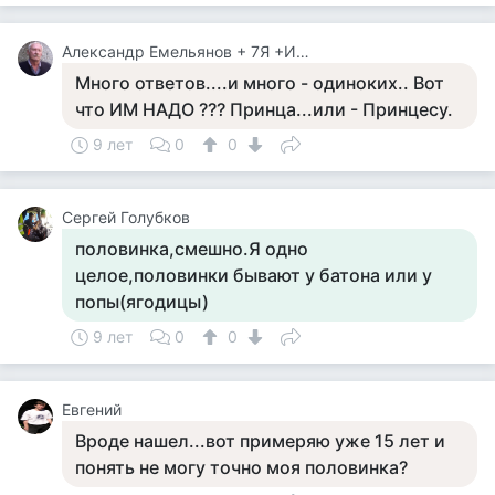
Александр Емельянов + 7Я +Инструктор Туризма
Много ответов....и много - одиноких.. Вот
что ИМ НАДО ??? Принца...или - Принцесу.
9 лет
0
0
Сергей Голубков
половинка,смешно.Я одно
целое,половинки бывают у батона или у
попы(ягодицы)
9 лет
0
0
Евгений
Вроде нашел...вот примеряю уже 15 лет и
понять не могу точно моя половинка?