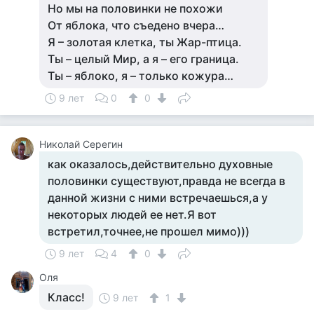
Но мы на половинки не похожи
От яблока, что съедено вчера…
Я – золотая клетка, ты Жар-птица.
Ты – целый Мир, а я – его граница.
Ты – яблоко, я – только кожура…
9 лет
0
0
Николай Серегин
как оказалось,действительно духовные
половинки существуют,правда не всегда в
данной жизни с ними встречаешься,а у
некоторых людей ее нет.Я вот
встретил,точнее,не прошел мимо)))
9 лет
4
0
Оля
Класс!
9 лет
1