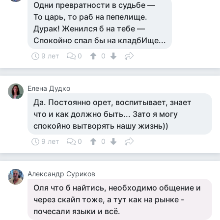
Одни превратности в судьбе —
То царь, то раб на пепелище.
Дурак! Женился б на тебе —
Спокойно спал бы на кладбИще...
9 лет
0
0
Елена Дудко
Да. Постоянно орет, воспитывает, знает
что и как должно быть... Зато я могу
спокойно вытворять нашу жизнь))
9 лет
0
0
Александр Суриков
Оля что б найтись, необходимо общение и
через скайп тоже, а тут как на рынке -
почесали языки и всё.