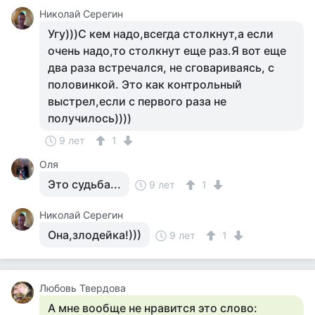
Николай Серегин
Угу)))С кем надо,всегда столкнут,а если
очень надо,то столкнут еще раз.Я вот еще
два раза встречался, не сговариваясь, с
половинкой. Это как контрольный
выстрел,если с первого раза не
получилось))))
9 лет
1
Оля
Это судьба...
9 лет
1
Николай Серегин
Она,злодейка!)))
9 лет
1
Любовь Твердова
А мне вообще не нравится это слово: