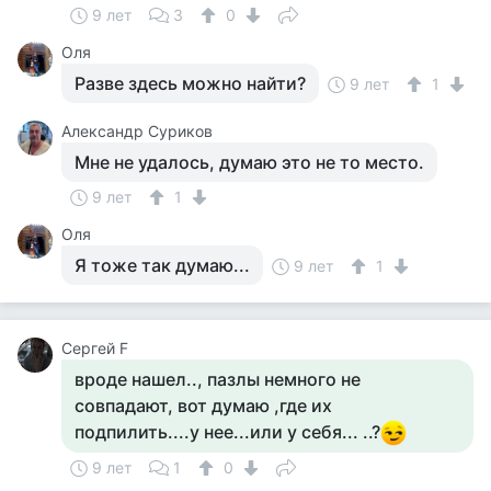
9 лет
3
0
Оля
Разве здесь можно найти?
9 лет
1
Александр Суриков
Мне не удалось, думаю это не то место.
9 лет
1
Оля
Я тоже так думаю...
9 лет
1
Сергей F
вроде нашел.., пазлы немного не
совпадают, вот думаю ,где их
подпилить....у нее...или у себя... ..?
9 лет
1
0