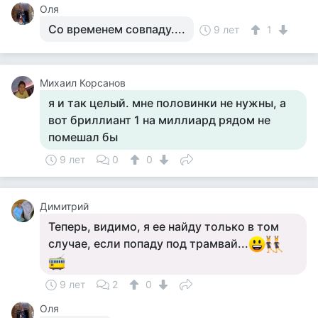
Оля
Со временем совпаду....
9 лет
1
Михаил Корсанов
я и так целый. мне половинки не нужны, а
вот бриллиант 1 на миллиард рядом не
помешал бы
9 лет
0
0
Димитрий
Теперь, видимо, я ее найду только в том
случае, если попаду под трамвай...
9 лет
2
0
Оля