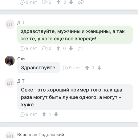
9 лет
0
0
Д Т
ДТ
здравствуйте, мужчины и женщины, а так
же те, у кого ещё все впереди!
9 лет
2
0
Оля
Здравствуйте.
9 лет
1
Д Т
ДТ
Секс - это хороший пример того, как два
раза могут быть лучше одного, а могут -
хуже
9 лет
1
Вячеслав Подольский
ВП