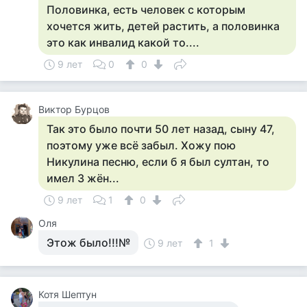
Половинка, есть человек с которым
хочется жить, детей растить, а половинка
это как инвалид какой то....
9 лет
0
0
Виктор Бурцов
Так это было почти 50 лет назад, сыну 47,
поэтому уже всё забыл. Хожу пою
Никулина песню, если б я был султан, то
имел 3 жён...
9 лет
1
0
Оля
Этож было!!!№
9 лет
1
Котя Шептун