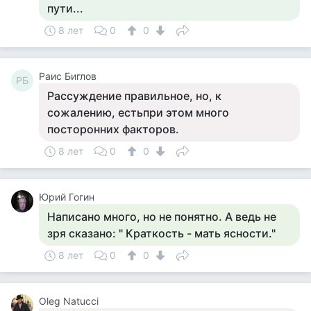
пути...
8 лет
0
0
Раис Биглов
РБ
Рассуждение правильное, но, к
сожалению, естьпри этом много
посторонних факторов.
8 лет
0
0
Юрий Гогин
Написано много, но не понятно. А ведь не
зря сказано: " Краткость - мать ясности."
8 лет
0
0
Oleg Natucci