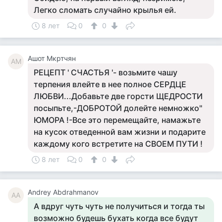
Легко сломать случайно крылья ей.
8 лет
0
0
Ашот Мкртчян
АМ
РЕЦЕПТ ' СЧАСТЬЯ '- возьмите чашу
терпения влейте в нее полное СЕРДЦЕ
ЛЮБВИ...Добавьте две горсти ЩЕДРОСТИ
посыпьте,-ДОБРОТОЙ долейте немножко"
ЮМОРА !-Все это перемещайте, намажьте
на кусок отведенной вам жизни и подарите
каждому кого встретите на СВОЕМ ПУТИ !
8 лет
0
0
Andrey Abdrahmanov
AA
А вдруг чуть чуть не получиться и тогда ты
возможно будешь бухать когда все будут