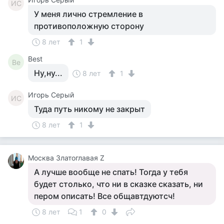
ИС
У меня лично стремление в
противоположную сторону
8 лет
1
Best
Be
Ну,ну...
8 лет
1
Игорь Серый
ИС
Туда путь никому не закрыт
8 лет
1
Москва Златоглавая Z
А лучше вообще не спать! Тогда у тебя
будет столько, что ни в сказке сказать, ни
пером описать! Все общавтдуютсч!
8 лет
1
0