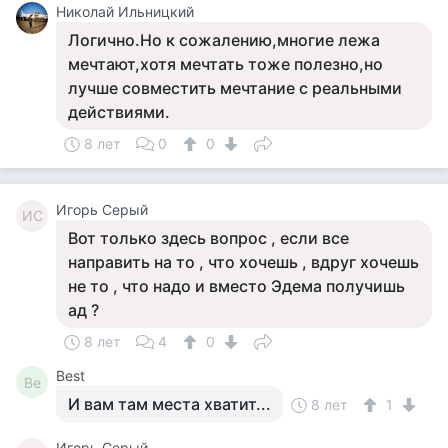
Николай Ильницкий
Логично.Но к сожалению,многие лежа
мечтают,хотя мечтать тоже полезно,но
лучше совместить мечтание с реальными
действиями.
8 лет
0
0
Игорь Серый
ИС
Вот только здесь вопрос , если все
направить на то , что хочешь , вдруг хочешь
не то , что надо и вместо Эдема получишь
ад ?
8 лет
4
0
Best
Be
И вам там места хватит...
8 лет
1
Игорь Серый