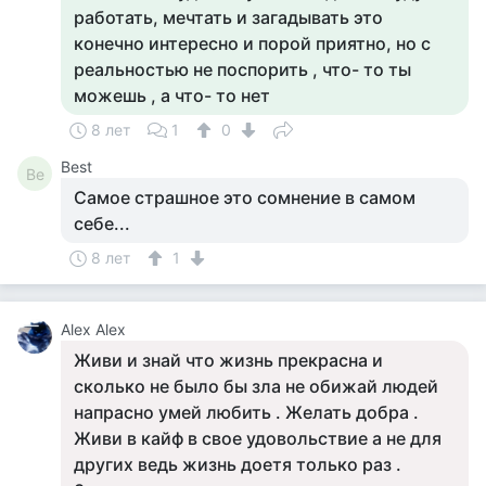
работать, мечтать и загадывать это
конечно интересно и порой приятно, но с
реальностью не поспорить , что- то ты
можешь , а что- то нет
8 лет
1
0
Best
Be
Самое страшное это сомнение в самом
себе...
8 лет
1
Alex Alex
Живи и знай что жизнь прекрасна и
сколько не было бы зла не обижай людей
напрасно умей любить . Желать добра .
Живи в кайф в свое удовольствие а не для
других ведь жизнь доетя только раз .