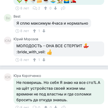
8 лет
2
0
Best
Be
Я сплю максимум 4часа и нормально
8 лет
1
Юрий Морозов
ЮМ
МОЛОДОСТЬ - ОНА ВСЕ СТЕРПИТ
:bride_with_veil:
8 лет
1
Юра Коротченко
ЮК
Не поверишь. Но себя Я знаю на все сто%.А
на щёт устройства своей жизни мы
времени не под властны и где соломки
бросить да откуда знаешь.
8 лет
0
0