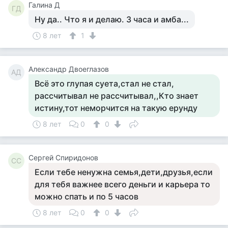
Галина Д
ГД
Ну да.. Что я и делаю. 3 часа и амба...
8 лет
1
Александр Двоеглазов
АД
Всё это глупая суета,стал не стал,
рассчитывал не рассчитывал,,Кто знает
истину,тот неморчится на такую ерунду
8 лет
0
0
Сергей Спиридонов
СС
Если тебе ненужна семья,дети,друзья,если
для тебя важнее всего деньги и карьера то
можно спать и по 5 часов
8 лет
0
0