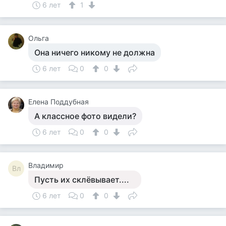
6 лет
1
Ольга
Она ничего никому не должна
6 лет
0
0
Елена Поддубная
А классное фото видели?
6 лет
0
0
Владимир
Вл
Пусть их склёвывает....
6 лет
0
0