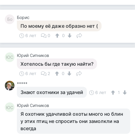
Борис
Бо
По моему её даже образно нет (
6 лет
0
0
Юрий Ситников
ЮС
Хотелось бы где такую найти?
6 лет
2
0
*****
Знают охотники за удачей
6 лет
1
Юрий Ситников
ЮС
Я охотник удачливой охоты много но блин
у этих птиц не спросить они замолкли на
всегда