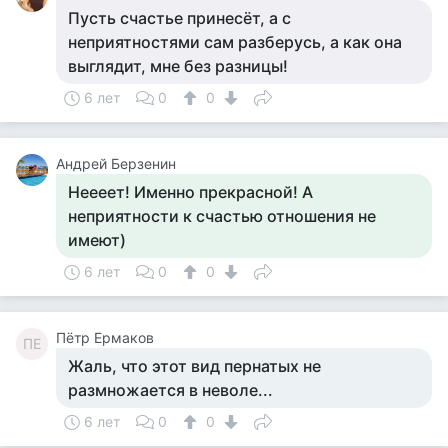
Пусть счастье принесёт, а с
неприятностями сам разберусь, а как она
выглядит, мне без разницы!
6 лет
0
0
Андрей Берзенин
Неееет! Именно прекрасной! А
неприятности к счастью отношения не
имеют)
6 лет
0
0
Пётр Ермаков
ПЕ
Жаль, что этот вид пернатых не
размножается в неволе...
6 лет
0
0