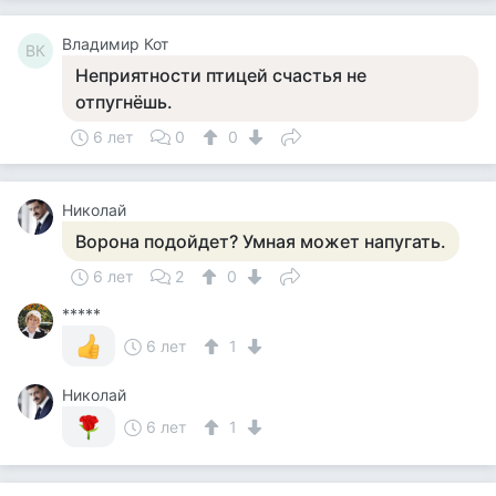
Владимир Кот
ВК
Неприятности птицей счастья не
отпугнёшь.
6 лет
0
0
Николай
Ворона подойдет? Умная может напугать.
6 лет
2
0
*****
6 лет
1
Николай
6 лет
1