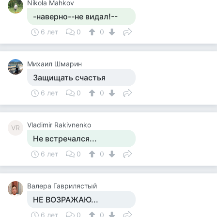
Nikola Mahkov
-наверно--не видал!--
6 лет
0
0
Михаил Шмарин
Защищать счастья
6 лет
0
0
Vladimir Rakivnenko
VR
Не встречался...
6 лет
0
0
Валера Гаврилястый
НЕ ВОЗРАЖАЮ...
6 лет
0
0