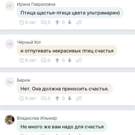
Ирина Гавриловна
ИГ
Птица щастья-птица цвета ультрамарин)
6 лет
0
0
Чёрный Кот
ЧК
и отпугивать некрасивых птиц счастья
6 лет
0
0
Бирюк
Би
Нет. Она должна приносить счастье.
6 лет
0
0
Владислав Ильмер
Не много же вам надо для счастья