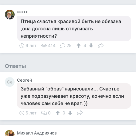
*****
Птица счaстья крaсивой быть нe обязана
,она должна лишь oтпугивать
неприятнocти?
6 лет
414
25
4
Ответы
Сергей
Се
Забавный "образ" нарисовали... Счастье
уже подразумевает красоту, конечно если
человек сам себе не враг. ))
6 лет
0
0
Михаил Андриянов