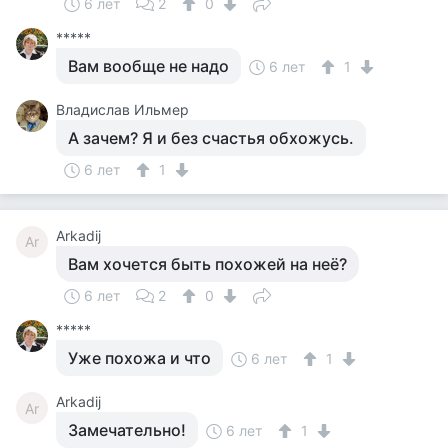
6 лет
2
0
*****
Вам вообще не надо
6 лет
1
Владислав Ильмер
А зачем? Я и без счастья обхожусь.
6 лет
1
Arkadij
Ar
Вам хочется быть похожей на неё?
6 лет
2
0
*****
Уже похожа и что
6 лет
1
Arkadij
Ar
Замечательно!
6 лет
1