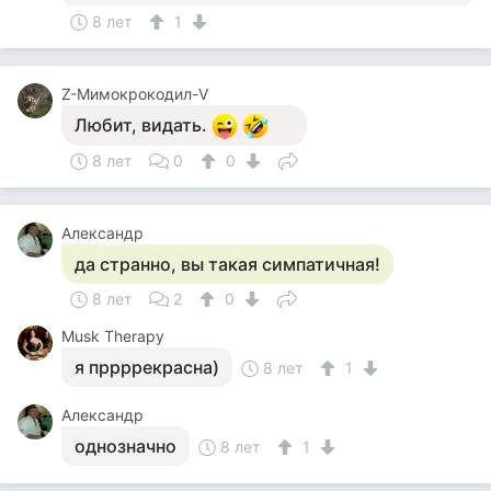
8 лет
1
Z-Мимокрокодил-V
Любит, видать.
8 лет
0
0
Александр
да странно, вы такая симпатичная!
8 лет
2
0
Musk Therapy
я пррррекрасна)
8 лет
1
Александр
однозначно
8 лет
1