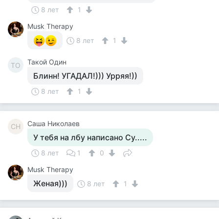
8 лет
1
Musk Therapy
8 лет
1
Такой Один
ТО
Блинн! УГАДАЛ!))) Урряя!))
8 лет
1
Саша Николаев
СН
У тебя на лбу написано Су.....
8 лет
1
0
Musk Therapy
Женая)))
8 лет
1