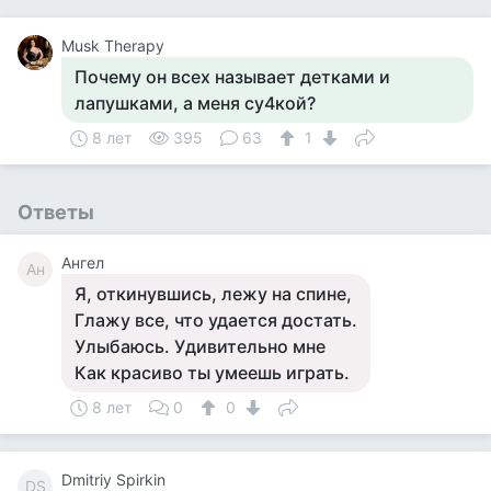
Musk Therapy
Почему он всех называет детками и
лапушками, а меня су4кой?
8 лет
395
63
1
Ответы
Ангел
Ан
Я, откинувшись, лежу на спине,
Глажу все, что удается достать.
Улыбаюсь. Удивительно мне
Как красиво ты умеешь играть.
8 лет
0
0
Dmitriy Spirkin
DS