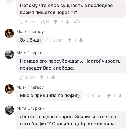
Потому что слов сущность в последнее
время пишется через "ч".
8 лет
6
0
Musk Therapy
Эх , бядп
8 лет
1
Митя Спиркин
Не надо его переубеждать. Настойчивость
приведет Вас к победе.
8 лет
1
Musk Therapy
Мне в принципе то пофиг)
8 лет
1
Митя Спиркин
Для чего задан вопрос. Значит и ответ на
него "пофиг"? Спасибо, добрая женщина.