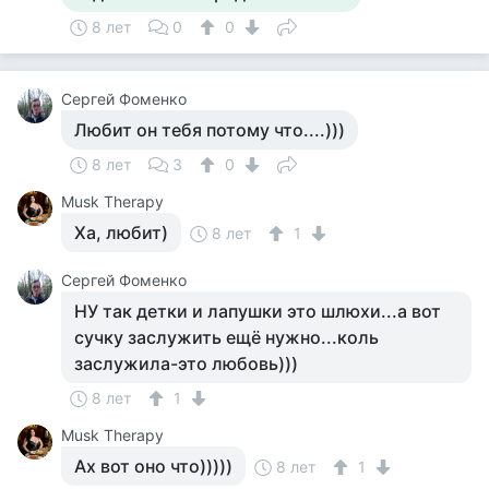
8 лет
0
0
Сергей Фоменко
Любит он тебя потому что....)))
8 лет
3
0
Musk Therapy
Ха, любит)
8 лет
1
Сергей Фоменко
НУ так детки и лапушки это шлюхи...а вот
сучку заслужить ещё нужно...коль
заслужила-это любовь)))
8 лет
1
Musk Therapy
Ах вот оно что)))))
8 лет
1