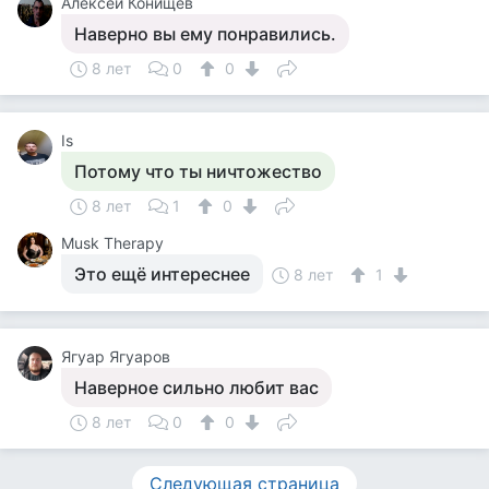
Алексей Конищев
Наверно вы ему понравились.
8 лет
0
0
Is
Потому что ты ничтожество
8 лет
1
0
Musk Therapy
Это ещё интереснее
8 лет
1
Ягуар Ягуаров
Наверное сильно любит вас
8 лет
0
0
Следующая страница