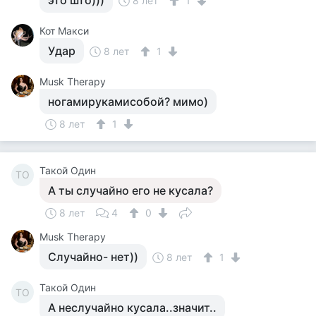
это што)))
8 лет
1
Кот Макси
Удар
8 лет
1
Musk Therapy
ногамирукамисобой? мимо)
8 лет
1
Такой Один
ТО
А ты случайно его не кусала?
8 лет
4
0
Musk Therapy
Случайно- нет))
8 лет
1
Такой Один
ТО
А неслучайно кусала..значит..