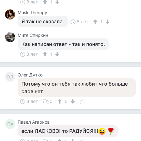
8 лет
1
Musk Therapy
Я так не сказала.
8 лет
1
Митя Спиркин
Как написан ответ - так и понято.
8 лет
1
Олег Дутко
ОД
Потому что он тебя так любит что больше
слов нет
8 лет
0
0
Павел Агарков
ПА
если ЛАСКОВО! то РАДУЙСЯ!!!