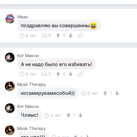
Иван
поздравляю вы совершенны
8 лет
0
0
Кот Макси
А не надо было его избивать!
8 лет
5
0
Musk Therapy
ногамирукамисобой))
8 лет
1
Кот Макси
Члямс!
8 лет
1
Musk Therapy