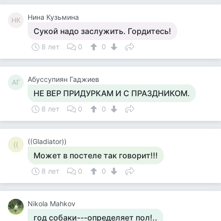
Нина Кузьмина
НК
Сукой надо заслужить. Гордитесь!
8 лет
0
0
Aбуссупиян Гаджиев
AГ
НЕ ВЕР ПРИДУРКАМ И С ПРАЗДНИКОМ.
8 лет
0
0
((Gladiator))
((
Может в постеле так говорит!!!
8 лет
0
0
Nikola Mahkov
год собаки---определяет пол!..