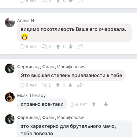
8 лет
0
0
Алина N
видимо похотливость Ваша его очаровала.
8 лет
0
0
Фердинанд Франц Иосифовович
Это высшая степень привязаности к тебе
8 лет
2
0
Musk Therapy
странно все-таки
8 лет
1
Фердинанд Франц Иосифовович
это характерно для брутального мачо,
тебе повезло