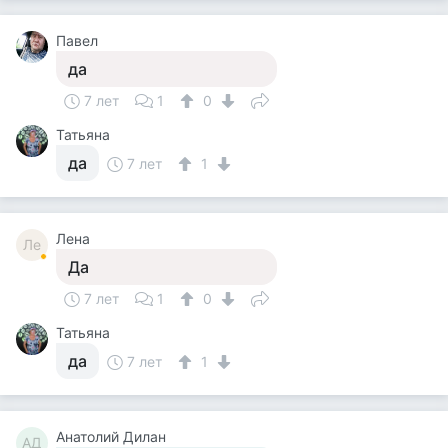
Павел
да
7 лет
1
0
Татьяна
да
7 лет
1
Лена
Ле
Да
7 лет
1
0
Татьяна
да
7 лет
1
Анатолий Дилан
АД