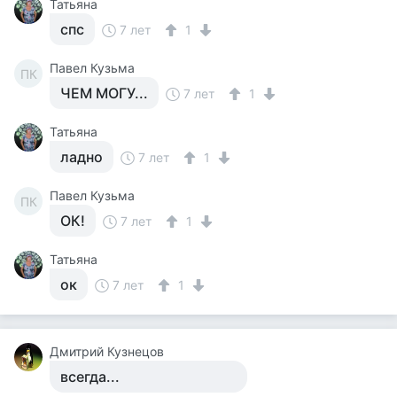
Татьяна
спс
7 лет
1
Павел Кузьма
ПК
ЧЕМ МОГУ...
7 лет
1
Татьяна
ладно
7 лет
1
Павел Кузьма
ПК
ОК!
7 лет
1
Татьяна
ок
7 лет
1
Дмитрий Кузнецов
всегда...