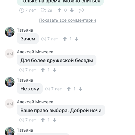
Только на время. Можно спиться
7 лет
29
0
Показать все комментарии
Татьяна
Зачем
7 лет
1
Алексей Моисеев
АМ
Для более дружеской беседы
7 лет
1
Татьяна
Не хочу
7 лет
1
Алексей Моисеев
АМ
Ваше право выбора. Доброй ночи
7 лет
1
Татьяна