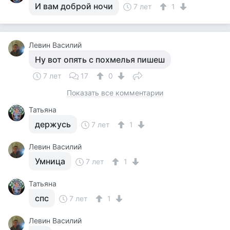
И вам доброй ночи
7 лет
1
Левин Василий
Ну вот опять с похмелья пишеш
7 лет
17
0
Показать все комментарии
Татьяна
держусь
7 лет
1
Левин Василий
Умница
7 лет
1
Татьяна
спс
7 лет
1
Левин Василий