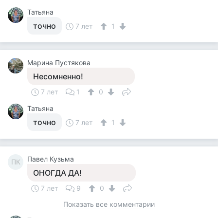
Татьяна
точно
7 лет
1
Марина Пустякова
Несомненно!
7 лет
1
0
Татьяна
точно
7 лет
1
Павел Кузьма
ПК
ОНОГДА ДА!
7 лет
9
0
Показать все комментарии