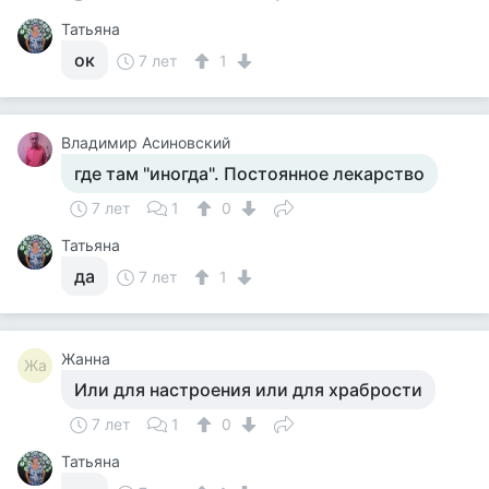
Татьяна
ок
7 лет
1
Владимир Асиновский
где там "иногда". Постоянное лекарство
7 лет
1
0
Татьяна
да
7 лет
1
Жанна
Жа
Или для настроения или для храбрости
7 лет
1
0
Татьяна