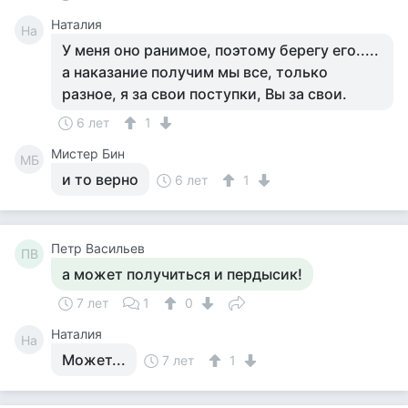
Наталия
На
У меня оно ранимое, поэтому берегу его.....
а наказание получим мы все, только
разное, я за свои поступки, Вы за свои.
6 лет
1
Мистер Бин
МБ
и то верно
6 лет
1
Петр Васильев
ПВ
а может получиться и пердысик!
7 лет
1
0
Наталия
На
Может...
7 лет
1