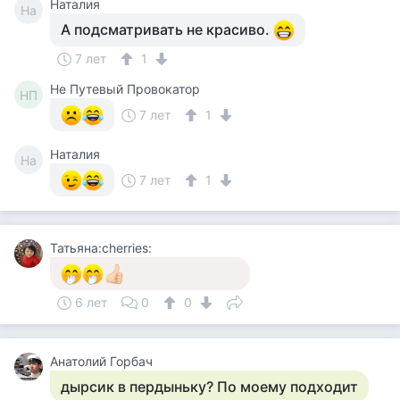
Наталия
На
А подсматривать не красиво.
7 лет
1
Не Путевый Провокатор
НП
7 лет
1
Наталия
На
7 лет
1
Татьяна:cherries:
6 лет
0
0
Анатолий Горбач
дырсик в пердыньку? По моему подходит