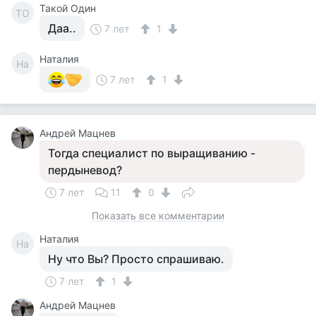
Такой Один
ТО
Даа..
7 лет
1
Наталия
На
7 лет
1
Андрей Мацнев
Тогда специалист по выращиванию -
пердыневод?
7 лет
11
0
Показать все комментарии
Наталия
На
Ну что Вы? Просто спрашиваю.
7 лет
1
Андрей Мацнев