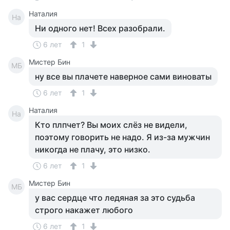
Наталия
На
Ни одного нет! Всех разобрали.
6 лет
1
Мистер Бин
МБ
ну все вы плачете наверное сами виноваты
6 лет
1
Наталия
На
Кто плпчет? Вы моих слёз не видели,
поэтому говорить не надо. Я из-за мужчин
никогда не плачу, это низко.
6 лет
1
Мистер Бин
МБ
у вас сердце что ледяная за это судьба
строго накажет любого
6 лет
1