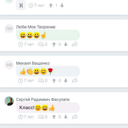
)(
7 лет
1
Люби Мое Творение
ЛМ
7 лет
0
0
Михаил Ващенко
МВ
7 лет
0
0
Сергей Радиевич Фасулати
Класс!
7 лет
0
0