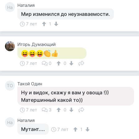
Наталия
На
Мир изменился до неузнаваемости.
7 лет
1
Игорь Думающий
7 лет
0
0
Такой Один
ТО
Ну и видок, скажу я вам у овоща !))
Матершинный какой то))
7 лет
3
0
Наталия
На
Мутант....
7 лет
1