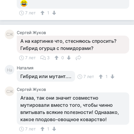
7 лет
1
Сергей Жуков
СЖ
А на картинке что, стесняюсь спросить?
Гибрид огурца с помидорами?
7 лет
3
0
Наталия
На
Гибрид или мутант....
7 лет
1
Сергей Жуков
СЖ
Агааа, так они значит совместно
мутировали вместо того, чтобы чинно
впитывать всякие полезности! Однааако,
какое плодово-овощное коварство!
7 лет
1