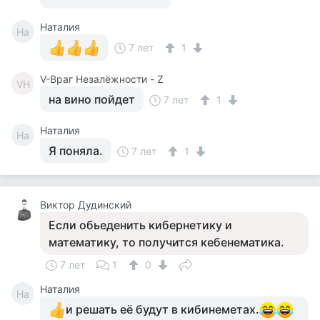
Наталия
На
7 лет
1
V-Враг Незалёжности - Z
VН
на вино пойдет
7 лет
1
Наталия
На
Я поняла.
7 лет
1
Виктор Дудинский
Если обьеденить кибернетику и
математику, то получится кебенематика.
7 лет
1
0
Наталия
На
и решать её будут в кибинеметах.