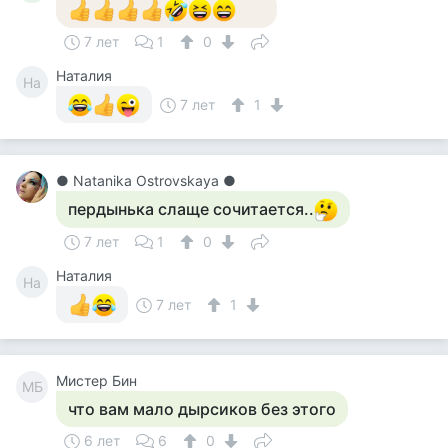
7 лет
1
0
Наталия
На
7 лет
1
● Natanika Ostrovskaya ●
пердынька слаще сочитается..
7 лет
1
0
Наталия
На
7 лет
1
Мистер Бин
МБ
что вам мало дырсиков без этого
6 лет
6
0