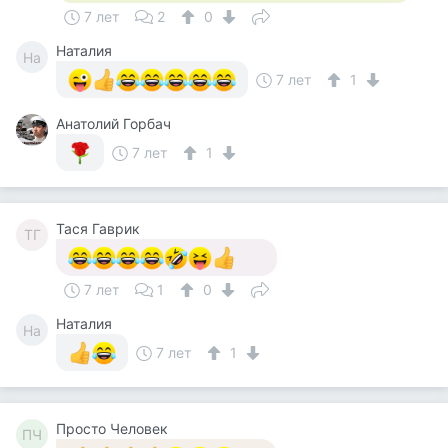
7 лет
2
0
Наталия
На
7 лет
1
Анатолий Горбач
7 лет
1
Тася Гаврик
ТГ
7 лет
1
0
Наталия
На
7 лет
1
Просто Человек
ПЧ