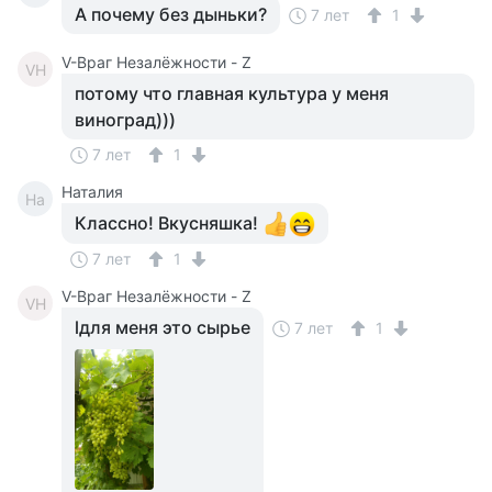
А почему без дыньки?
7 лет
1
V-Враг Незалёжности - Z
VН
потому что главная культура у меня
виноград)))
7 лет
1
Наталия
На
Классно! Вкусняшка!
7 лет
1
V-Враг Незалёжности - Z
VН
lдля меня это сырье
7 лет
1