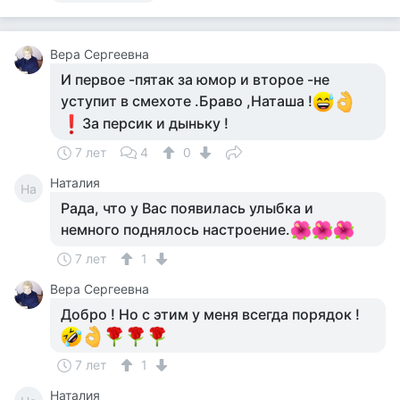
Вера Сергеевна
И первое -пятак за юмор и второе -не
уступит в смехоте .Браво ,Наташа !
За персик и дыньку !
7 лет
4
0
Наталия
На
Рада, что у Вас появилась улыбка и
немного поднялось настроение.
7 лет
1
Вера Сергеевна
Добро ! Но с этим у меня всегда порядок !
7 лет
1
Наталия