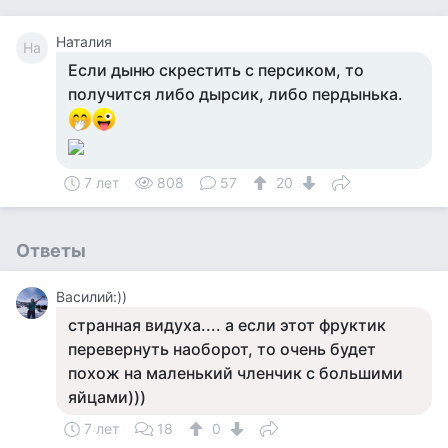
Наталия
На
Если дыню скрестить с персиком, то
получится либо дырсик, либо пердынька.
7 лет
808
57
20
Ответы
Василий:))
странная видуха.... а если этот фруктик
перевернуть наоборот, то очень будет
похож на маленький членчик с большими
яйцами)))
7 лет
18
0