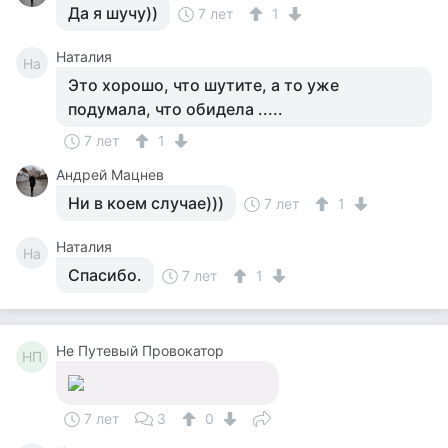
Да я шучу))
7 лет
1
Наталия
На
Это хорошо, что шутите, а то уже
подумала, что обидела .....
7 лет
1
Андрей Мацнев
Ни в коем случае)))
7 лет
1
Наталия
На
Спасибо.
7 лет
1
Не Путевый Провокатор
НП
7 лет
3
0