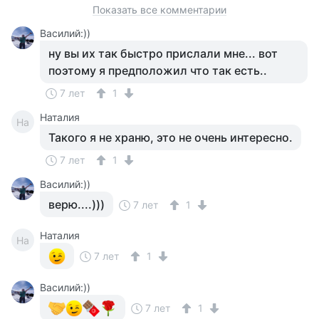
Показать все комментарии
Василий:))
ну вы их так быстро прислали мне... вот
поэтому я предположил что так есть..
7 лет
1
Наталия
На
Такого я не храню, это не очень интересно.
7 лет
1
Василий:))
верю....)))
7 лет
1
Наталия
На
7 лет
1
Василий:))
7 лет
1