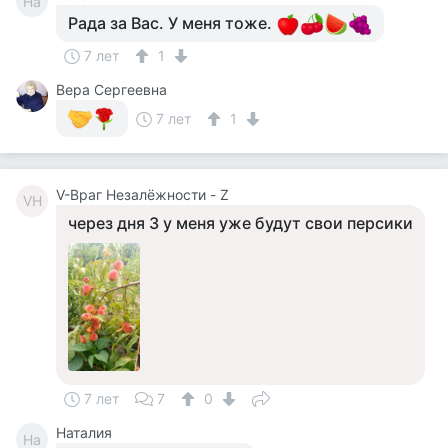
На
Рада за Вас. У меня тоже.
7 лет
1
Вера Сергеевна
7 лет
1
V-Враг Незалёжности - Z
VН
через дня 3 у меня уже будут свои персики
7 лет
7
0
Наталия
На