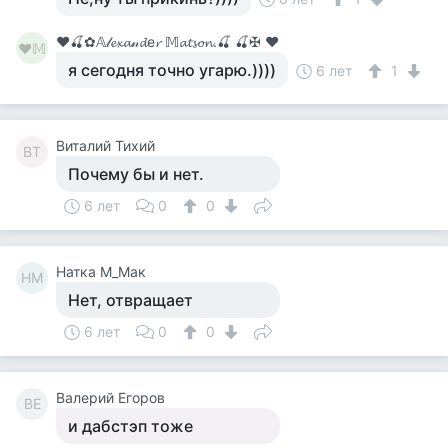
♥🍒✿𝔸𝓁𝓮𝔁𝓪𝓃𝓭е𝓻 𝕄𝓪𝓽𝓼𝓸𝓷.🍒 🍒✠ ♥
♥𝕄
я сегодня точно угарю.))))
6 лет
1
Виталий Тихий
ВТ
Почему бы и нет.
6 лет
0
0
Натка М_Мак
НМ
Нет, отвращает
6 лет
0
0
Валерий Егоров
ВЕ
и дабстэп тоже