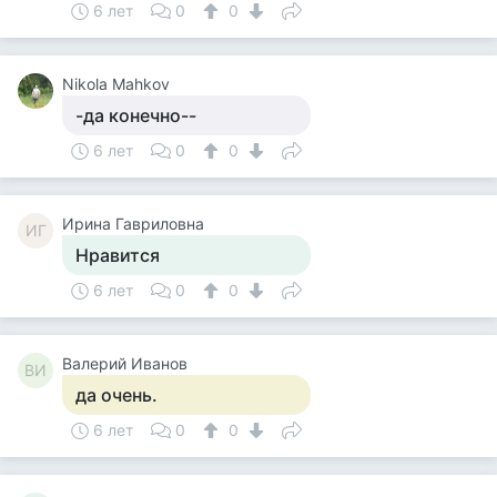
6 лет
0
0
Nikola Mahkov
-да конечно--
6 лет
0
0
Ирина Гавриловна
ИГ
Нравится
6 лет
0
0
Валерий Иванов
ВИ
да очень.
6 лет
0
0