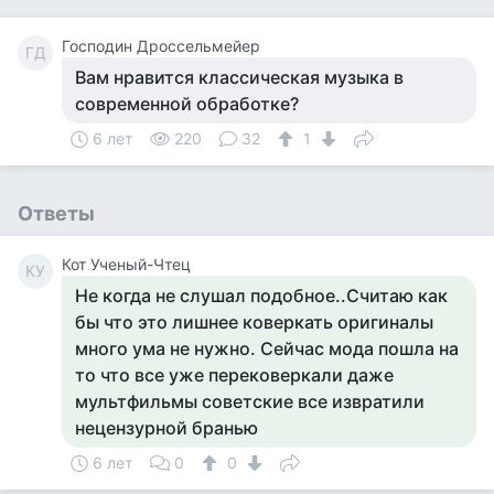
Господин Дроссельмейер
ГД
Вам нравится классическая музыка в
современной обработке?
6 лет
220
32
1
Ответы
Кот Ученый-Чтец
КУ
Не когда не слушал подобное..Считаю как
бы что это лишнее коверкать оригиналы
много ума не нужно. Сейчас мода пошла на
то что все уже перековеркали даже
мультфильмы советские все извратили
нецензурной бранью
6 лет
0
0