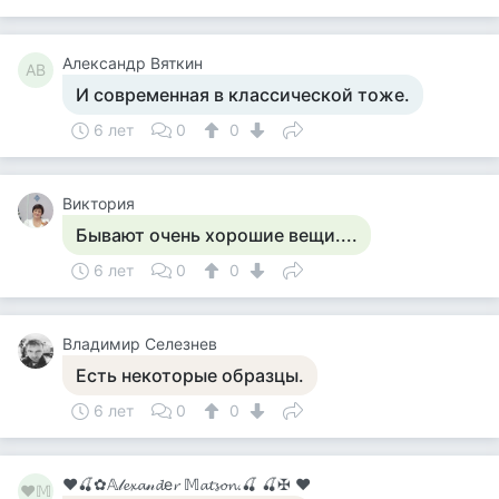
Александр Вяткин
АВ
И современная в классической тоже.
6 лет
0
0
Виктория
Бывают очень хорошие вещи....
6 лет
0
0
Владимир Селезнев
Есть некоторые образцы.
6 лет
0
0
♥🍒✿𝔸𝓁𝓮𝔁𝓪𝓃𝓭е𝓻 𝕄𝓪𝓽𝓼𝓸𝓷.🍒 🍒✠ ♥
♥𝕄