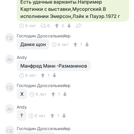
Есть удачные варианты.Например
Картинки с выставки,Мусоргский.В
исполнении Эмерсон,Лэйк и Пауэр.1972 г
6 лет
6
0
Господин Дроссельмейер
ГД
Данке щон
6 лет
1
Andy
An
Манфред Манн -Разманинов
6 лет
1
Господин Дроссельмейер
ГД
Х
6 лет
1
Andy
An
?
6 лет
1
Господин Дроссельмейер
ГД