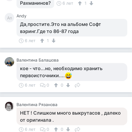
Рахманинов?
6 лет
1
Andy
An
Да,простите.Это на альбоме Софт
вэринг.Где то 86-87 года
6 лет
1
Валентина Балашова
кое - что...но, необходимо хранить
первоисточники....
6 лет
0
0
Валентина Рязанова
НЕТ ! Слишком много выкрутасов , далеко
от оригинала .
6 лет
0
0