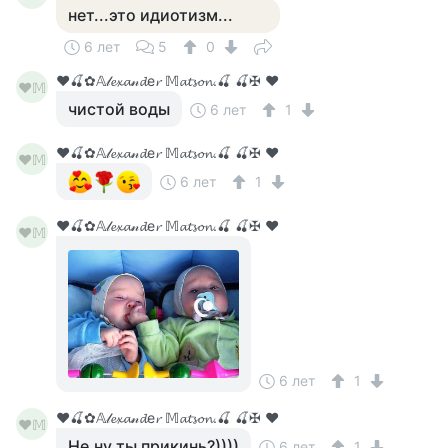
нет...это идиотизм...
6 лет
5
0
♥🍒✿𝔸𝓁𝓮𝔁𝓪𝓃𝓭е𝓻 𝕄𝓪𝓽𝓼𝓸𝓷.🍒 🍒✠ ♥
♥𝕄
чистой воды
6 лет
1
♥🍒✿𝔸𝓁𝓮𝔁𝓪𝓃𝓭е𝓻 𝕄𝓪𝓽𝓼𝓸𝓷.🍒 🍒✠ ♥
♥𝕄
6 лет
1
♥🍒✿𝔸𝓁𝓮𝔁𝓪𝓃𝓭е𝓻 𝕄𝓪𝓽𝓼𝓸𝓷.🍒 🍒✠ ♥
♥𝕄
6 лет
1
♥🍒✿𝔸𝓁𝓮𝔁𝓪𝓃𝓭е𝓻 𝕄𝓪𝓽𝓼𝓸𝓷.🍒 🍒✠ ♥
♥𝕄
Не,ну ты прикинь?))))
6 лет
1