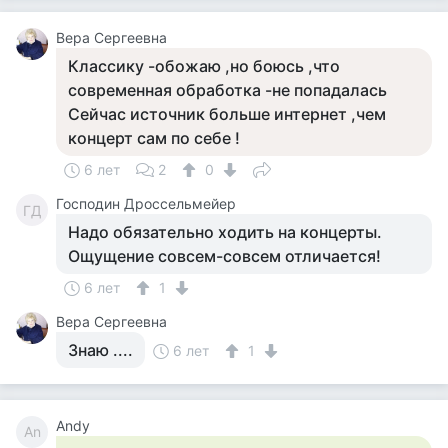
Вера Сергеевна
Классику -обожаю ,но боюсь ,что
современная обработка -не попадалась
Сейчас источник больше интернет ,чем
концерт сам по себе !
6 лет
2
0
Господин Дроссельмейер
ГД
Надо обязательно ходить на концерты.
Ощущение совсем-совсем отличается!
6 лет
1
Вера Сергеевна
Знаю ....
6 лет
1
Andy
An