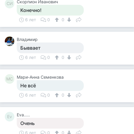
Скорпион Иванович
СИ
Конечно!
6 лет
0
0
Владимир
Быввает
6 лет
0
0
Мари-Анна Семенкова
МС
Не всё
6 лет
0
0
Eva.....
Ev
Очень
6 лет
0
0