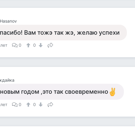
 Hasanov
пасибо! Вам тожэ так жэ, желаю успехи
 лет
0
0
ждайка
 новым годом ,это так своевременно
 лет
0
0