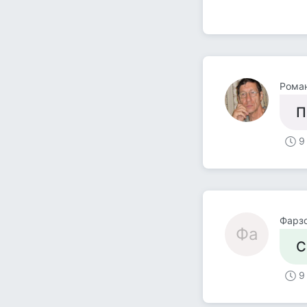
Роман
П
9
Фарзо
Фа
С
9