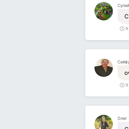
Сула
С
9
Сайф
о
9
Олег