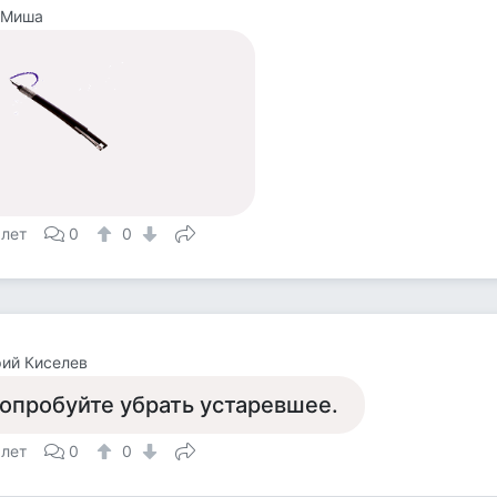
 Миша
 лет
0
0
ий Киселев
опробуйте убрать устаревшее.
 лет
0
0