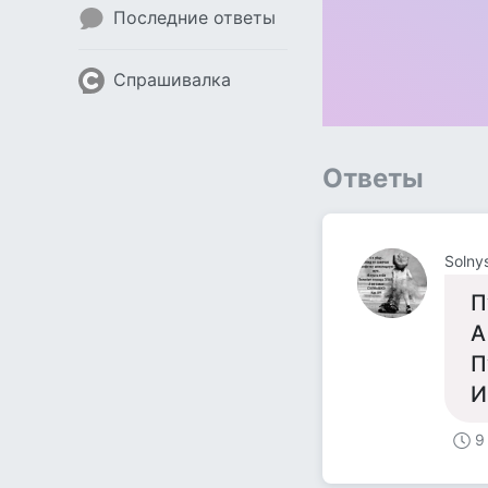
Последние ответы
Спрашивалка
Ответы
Solny
П
А
П
И
9