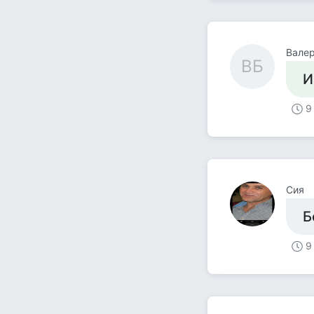
Валер
ВБ
И
9
Сия
Б
9