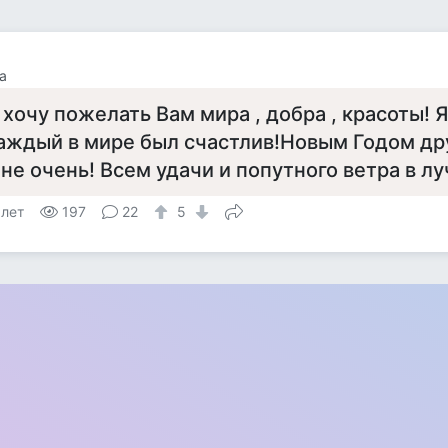
а
 хочу пожелать Вам мира , добра , красоты! Я
аждый в мире был счастлив!Новым Годом др
 не очень! Всем удачи и попутного ветра в л
 лет
197
22
5