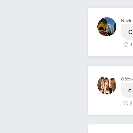
Nazir
С
9
Обсу
с
9