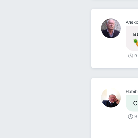
в
9
Habib
С
9