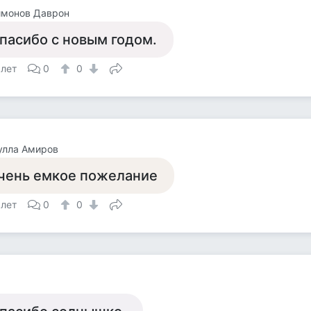
ймонов Даврон
пасибо с новым годом.
 лет
0
0
улла Амиров
чень емкое пожелание
 лет
0
0