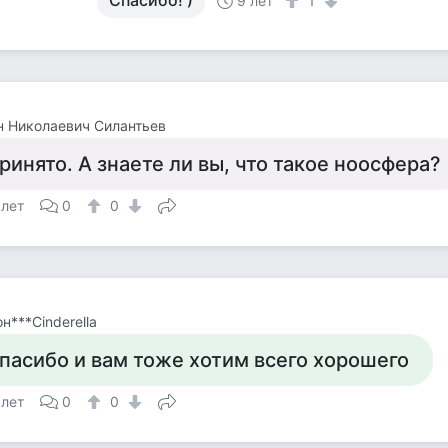
Спасибо! )
9 лет
1
 Николаевич Силантьев
ринято. А знаете ли вы, что такое ноосфера?
 лет
0
0
н***Cinderella
пасибо и вам тоже хотим всего хорошего
 лет
0
0