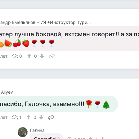
Александр Емельянов + 7Я +Инструктор Туризма
етер лучше боковой, яхтсмен говорит!! а за 
 лет
0
0
 Aliyev
пасибо, Галочка, взаимно!!!
 лет
1
0
Галина