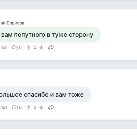
ий Борисов
 вам попутного в туже сторону
 лет
0
0
ольшое спасибо и вам тоже
 лет
0
0