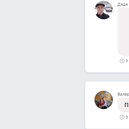
Дядя
9
Валер
П
9