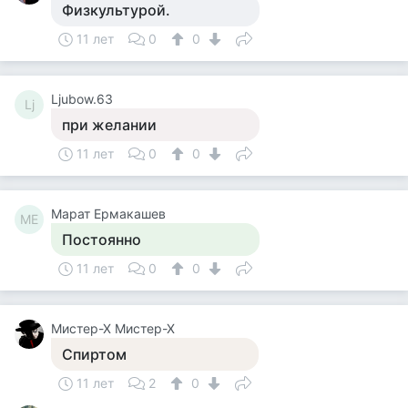
Физкультурой.
11 лет
0
0
Ljubow.63
Lj
при желании
11 лет
0
0
Марат Ермакашев
МЕ
Постоянно
11 лет
0
0
Мистер-Х Мистер-Х
Спиртом
11 лет
2
0