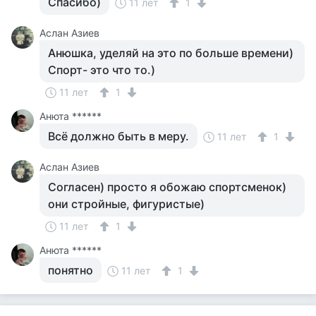
Спасибо)
11 лет
1
Аслан Азиев
Анюшка, уделяй на это по больше времени)
Спорт- это что то.)
11 лет
1
Анюта ******
Всё должно быть в меру.
11 лет
1
Аслан Азиев
Согласен) просто я обожаю спортсменок)
они стройные, фигуристые)
11 лет
1
Анюта ******
понятно
11 лет
1