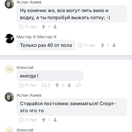
Аслан Азиев
Ну конечно же, все могут пить вино и
водку, а ты попробуй выжать сотку; -)
11 лет
1
Мистер-Х Мистер-Х
Только раз 40 от пола
11 лет
1
Алексей
Ал
иногда !
11 лет
2
0
Аслан Азиев
Старайся постоянно заниматься! Спорт-
это что то
11 лет
1
Алексей
Ал