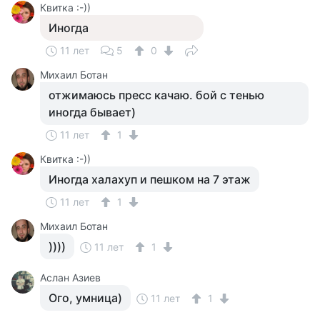
Квитка :-))
Иногда
11 лет
5
0
Михаил Ботан
отжимаюсь пресс качаю. бой с тенью
иногда бывает)
11 лет
1
Квитка :-))
Иногда халахуп и пешком на 7 этаж
11 лет
1
Михаил Ботан
))))
11 лет
1
Аслан Азиев
Ого, умница)
11 лет
1