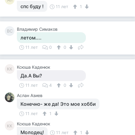
спс буду !
11 лет
1
Владимир Симаков
ВС
летом....
11 лет
0
0
Ксюша Каденюк
КК
Да.А Вы?
11 лет
4
0
Аслан Азиев
Конечно- же да! Это мое хобби
11 лет
1
Ксюша Каденюк
КК
Молодец!
11 лет
1