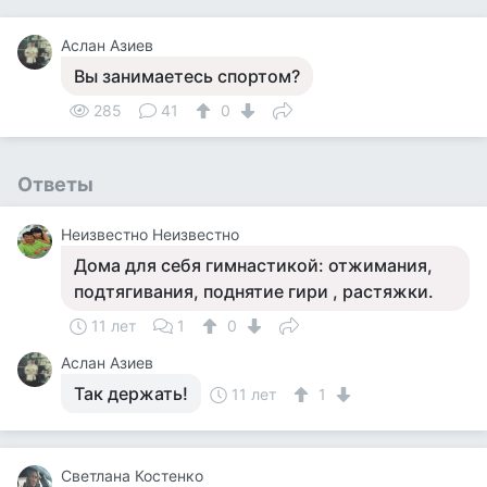
Аслан Азиев
Вы занимаетесь спортом?
285
41
0
Ответы
Неизвестно Неизвестно
Дома для себя гимнастикой: отжимания,
подтягивания, поднятие гири , растяжки.
11 лет
1
0
Аслан Азиев
Так держать!
11 лет
1
Светлана Костенко