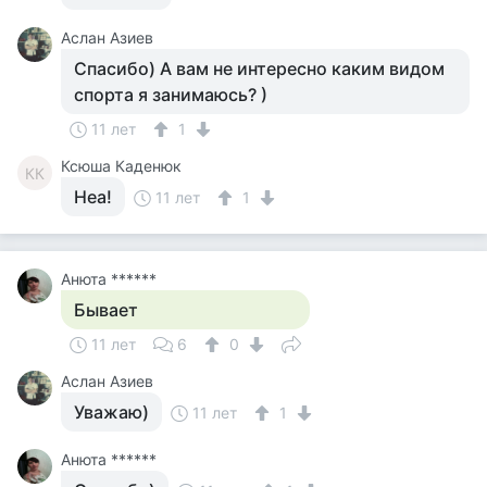
Аслан Азиев
Спасибо) А вам не интересно каким видом
спорта я занимаюсь? )
11 лет
1
Ксюша Каденюк
КК
Неа!
11 лет
1
Анюта ******
Бывает
11 лет
6
0
Аслан Азиев
Уважаю)
11 лет
1
Анюта ******