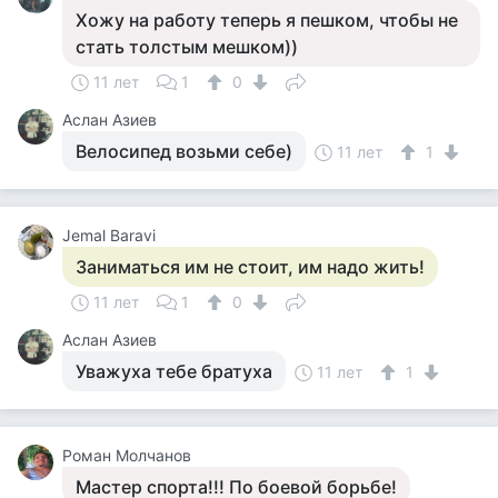
Хожу на работу теперь я пешком, чтобы не
стать толстым мешком))
11 лет
1
0
Аслан Азиев
Велосипед возьми себе)
11 лет
1
Jemal Baravi
Заниматься им не стоит, им надо жить!
11 лет
1
0
Аслан Азиев
Уважуха тебе братуха
11 лет
1
Роман Молчанов
Мастер спорта!!! По боевой борьбе!