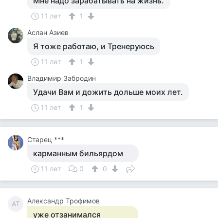
Мне надо зарабатывать на жизнь.
11 лет
1
Аслан Азиев
Я тоже работаю, и Тренеруюсь
11 лет
1
Владимир Забродин
Удачи Вам и дожить дольше моих лет.
11 лет
1
Старец ***
карманным бильярдом
11 лет
0
0
Александр Трофимов
АТ
уже отзанимался