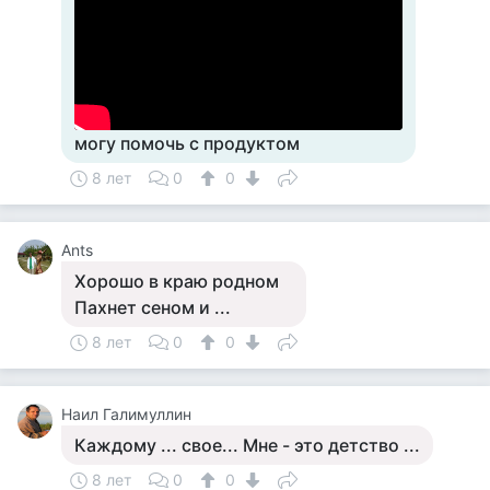
могу помочь с продуктом
8 лет
0
0
Ants
Хорошо в краю родном
Пахнет сеном и ...
8 лет
0
0
Наил Галимуллин
Каждому ... свое... Мне - это детство ...
8 лет
0
0