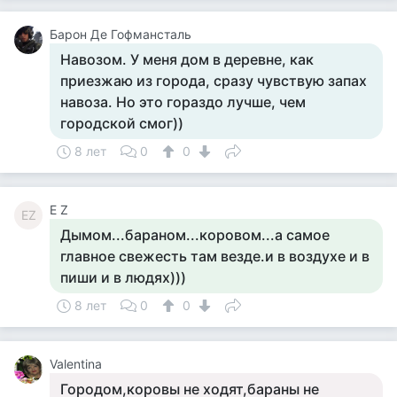
Барон Де Гофмансталь
Навозом. У меня дом в деревне, как
приезжаю из города, сразу чувствую запах
навоза. Но это гораздо лучше, чем
городской смог))
8 лет
0
0
E Z
EZ
Дымом...бараном...коровом...а самое
главное свежесть там везде.и в воздухе и в
пиши и в людях)))
8 лет
0
0
Valentina
Городом,коровы не ходят,бараны не