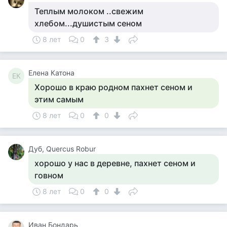
Теплым молоком ..свежим
хлебом...душистым сеном
8 лет
0
3
Елена Катона
ЕК
Хорошо в краю родном пахнет сеном и
этим самым
8 лет
0
0
Дуб, Quercus Robur
хорошо у нас в деревне, пахнет сеном и
говном
8 лет
0
0
Иван Бондарь