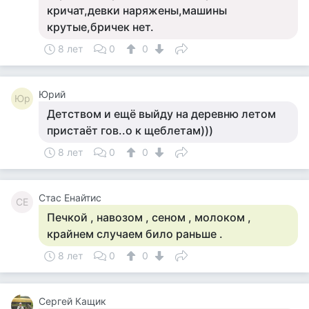
кричат,девки наряжены,машины
крутые,бричек нет.
8 лет
0
0
Юрий
Юр
Детством и ещё выйду на деревню летом
пристаёт гов..о к щеблетам)))
8 лет
0
0
Стас Енайтис
СЕ
Печкой , навозом , сеном , молоком ,
крайнем случаем било раньше .
8 лет
0
0
Сергей Кащик