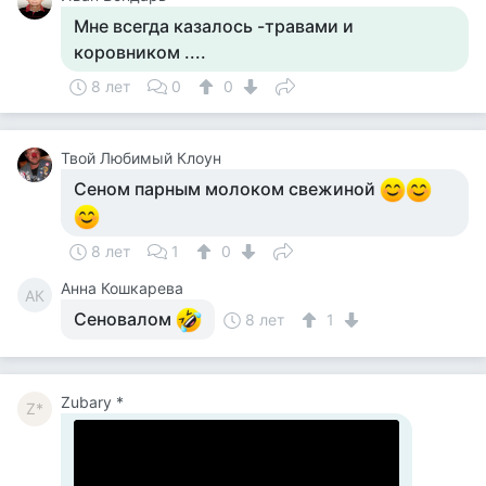
Мне всегда казалось -травами и
коровником ....
8 лет
0
0
Твой Любимый Клоун
Сеном парным молоком свежиной
8 лет
1
0
Анна Кошкарева
АК
Сеновалом
8 лет
1
Zubary *
Z*