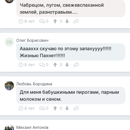
Чабрецом, лугом, свежевспаханной
землей, разнотравьем....
8 лет
0
0
Олег Борисович
ОБ
Ааааххх скучаю по этому запахуууу!!!!!!
Жизнью Пахнет!!!!!!
8 лет
0
0
Любовь Бородина
Для меня бабушкиными пирогами, парным
молоком и сеном.
8 лет
0
0
Михаил Антонов