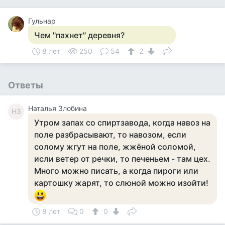
Гульнар
Чем "пахнет" деревня?
8 лет
250
54
2
Ответы
Наталья Злобина
НЗ
Утром запах со спиртзавода, когда навоз на
поле разбрасывают, то навозом, если
солому жгут на поле, жжёной соломой,
исли ветер от речки, то печеньем - там цех.
Много можно писать, а когда пироги или
картошку жарят, то слюной можно изойти!
8 лет
0
0