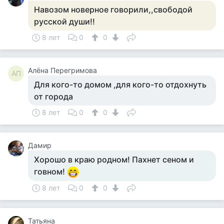
Навозом новерное говорили,,свободой
русской души!!
8 лет
0
0
Алёна Перегримова
АП
Для кого-то домом ,для кого-то отдохнуть
от города
8 лет
0
0
Дамир
Хорошо в краю родном! Пахнет сеном и
говном!
8 лет
0
0
Татьяна