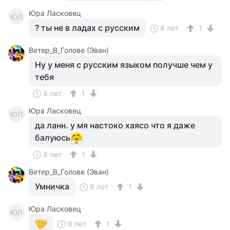
Юра Ласковец
ЮЛ
? ты не в ладах с русским
8 лет
1
Ветер_В_Голове (Эван)
Ну у меня с русским языком получше чем у
тебя
8 лет
1
Юра Ласковец
ЮЛ
да ланн. у мя настоко хаясо что я даже
балуюсь
8 лет
1
Ветер_В_Голове (Эван)
Умничка
8 лет
1
Юра Ласковец
ЮЛ
8 лет
1