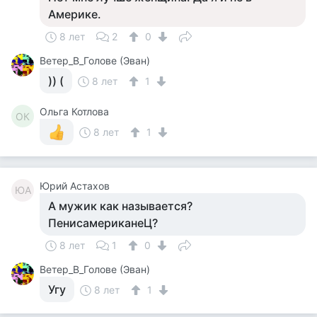
Америке.
8 лет
2
0
Ветер_В_Голове (Эван)
)) (
8 лет
1
Ольга Котлова
ОК
8 лет
1
Юрий Астахов
ЮА
А мужик как называется?
ПенисамериканеЦ?
8 лет
1
0
Ветер_В_Голове (Эван)
Угу
8 лет
1