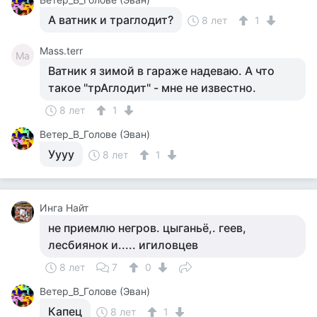
А ватник и траглодит?
8 лет
1
Mass.terr
Ma
Ватник я зимой в гараже надеваю. А что
такое "трАглодит" - мне не известно.
8 лет
1
Ветер_В_Голове (Эван)
Уууу
8 лет
1
Инга Найт
не приемлю негров. цыганьё,. геев,
лесбиянок и..... игиловцев
8 лет
7
0
Ветер_В_Голове (Эван)
Капец
8 лет
1