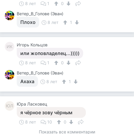
8 лет
1
0
Ветер_В_Голове (Эван)
Плохо
8 лет
1
Игорь Кольцов
ИК
или жоповладелец...)))))
8 лет
1
0
Ветер_В_Голове (Эван)
Ахаха
8 лет
1
Юра Ласковец
ЮЛ
я чёрное зову чёрным
8 лет
10
0
Показать все комментарии