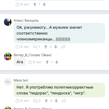
8 лет
1
Алекс Венцель
Ой, ржунемогу...А мужики значит
соответственно
членоамериканцы...))))))))))
8 лет
1
0
Ветер_В_Голове (Эван)
Ага
8 лет
1
Mass.terr
Ma
Нет. Я употребляю политнекорректные
слова "пидорас", "пиндоска", "негр".
8 лет
3
0
Ветер_В_Голове (Эван)