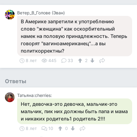
Ветер_В_Голове (Эван)
В Америке запретили к употреблению
слово "женщина" как оскорбительный
намек на половую принадлежность. Теперь
говорят "вагиноамерикaнец"...а вы
политкорректны?
8 лет
445
33
2
Ответы
Татьяна:cherries:
Нет, девочка-это девочка, мальчик-это
мальчик, пик них должны быть папа и мама
и никаких родитель1 родитель 2!!!
8 лет
10
0