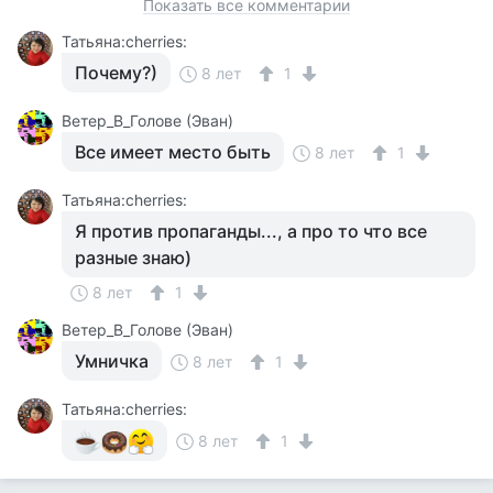
Показать все комментарии
Татьяна:cherries:
Почему?)
8 лет
1
Ветер_В_Голове (Эван)
Все имеет место быть
8 лет
1
Татьяна:cherries:
Я против пропаганды..., а про то что все
разные знаю)
8 лет
1
Ветер_В_Голове (Эван)
Умничка
8 лет
1
Татьяна:cherries:
8 лет
1