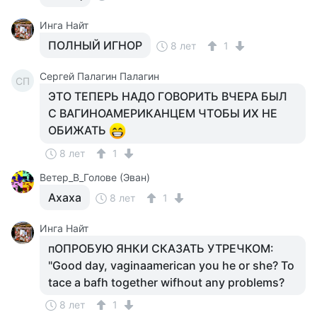
Инга Найт
ПОЛНЫЙ ИГНОР
8 лет
1
Сергей Палагин Палагин
СП
ЭТО ТЕПЕРЬ НАДО ГОВОРИТЬ ВЧЕРА БЫЛ
С ВАГИНОАМЕРИКАНЦЕМ ЧТОБЫ ИХ НЕ
ОБИЖАТЬ
8 лет
1
Ветер_В_Голове (Эван)
Ахаха
8 лет
1
Инга Найт
пОПРОБУЮ ЯНКИ СКАЗАТЬ УТРЕЧКОМ:
"Good day, vaginaamerican you he or she? To
tace a bafh together wifhout any problems?
8 лет
1