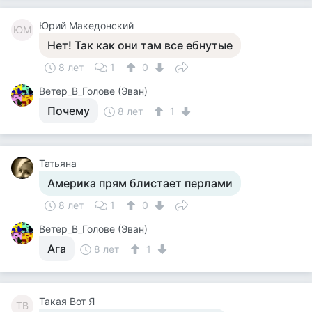
Юрий Македонский
ЮМ
Нет! Так как они там все ебнутые
8 лет
1
0
Ветер_В_Голове (Эван)
Почему
8 лет
1
Татьяна
Америка прям блистает перлами
8 лет
1
0
Ветер_В_Голове (Эван)
Ага
8 лет
1
Такая Вот Я
ТВ