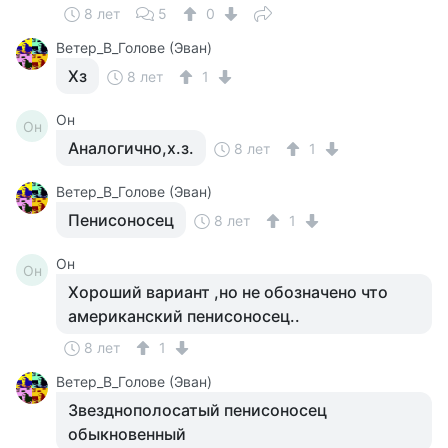
8 лет
5
0
Ветер_В_Голове (Эван)
Хз
8 лет
1
Он
Он
Аналогично,х.з.
8 лет
1
Ветер_В_Голове (Эван)
Пенисоносец
8 лет
1
Он
Он
Хороший вариант ,но не обозначено что
американский пенисоносец..
8 лет
1
Ветер_В_Голове (Эван)
Звезднополосатый пенисоносец
обыкновенный