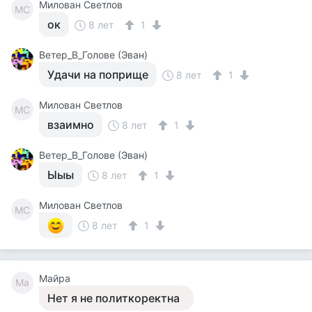
Милован Светлов
МС
ок
8 лет
1
Ветер_В_Голове (Эван)
Удачи на поприще
8 лет
1
Милован Светлов
МС
взаимно
8 лет
1
Ветер_В_Голове (Эван)
Ыыы
8 лет
1
Милован Светлов
МС
8 лет
1
Майра
Ма
Нет я не политкоректна