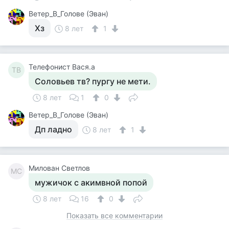
Ветер_В_Голове (Эван)
Хз
8 лет
1
Телефонист Вася.а
ТВ
Соловьев тв? пургу не мети.
8 лет
1
0
Ветер_В_Голове (Эван)
Дп ладно
8 лет
1
Милован Светлов
МС
мужичок с акимвной попой
8 лет
16
0
Показать все комментарии