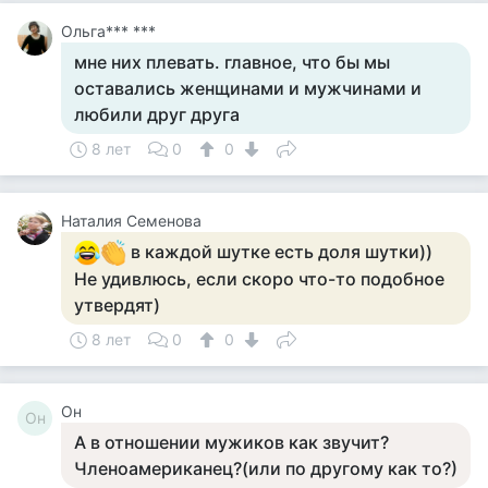
Ольга*** ***
мне них плевать. главное, что бы мы
оставались женщинами и мужчинами и
любили друг друга
8 лет
0
0
Наталия Семенова
в каждой шутке есть доля шутки))
Не удивлюсь, если скоро что-то подобное
утвердят)
8 лет
0
0
Он
Он
А в отношении мужиков как звучит?
Членоамериканец?(или по другому как то?)