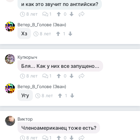
и как это звучит по английски?
8 лет
1
0
Ветер_В_Голове (Эван)
Хз
8 лет
1
Купюрыч
Бля... Как у них все запущено...
8 лет
1
0
Ветер_В_Голове (Эван)
Угу
8 лет
1
Виктор
Членоамериканец тоже есть?
8 лет
1
0