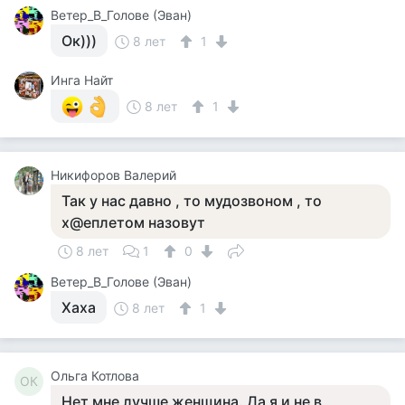
Ветер_В_Голове (Эван)
Ок)))
8 лет
1
Инга Найт
8 лет
1
Никифоров Валерий
Так у нас давно , то мудозвоном , то
х@еплетом назовут
8 лет
1
0
Ветер_В_Голове (Эван)
Хаха
8 лет
1
Ольга Котлова
ОК
Нет мне лучше женщина. Да я и не в