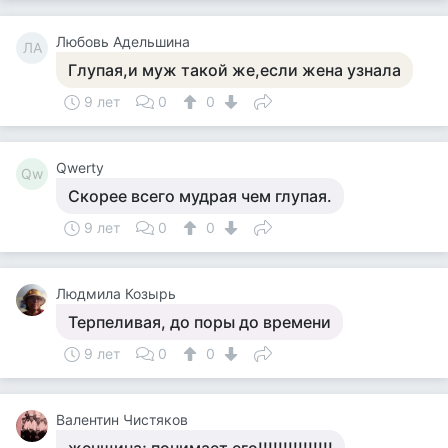
Любовь Адельшина
ЛА
Глупая,и муж такой же,если жена узнала
9 лет
0
0
Qwerty
Qw
Скорее всего мудрая чем глупая.
9 лет
0
0
Людмила Козырь
Терпеливая, до поры до времени
9 лет
0
0
Валентин Чистяков