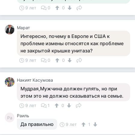
9 лет
0
0
Марат
Интересно, почему в Европе и США к
проблеме измены относятся как проблеме
не закрытой крышке унитаза?
9 лет
0
0
Накият Касумова
Мудрая,Мужчина должен гулять, но при
этом это не должно сказываться на семье.
9 лет
1
0
Раиль
Ра
Да правильно
9 лет
1