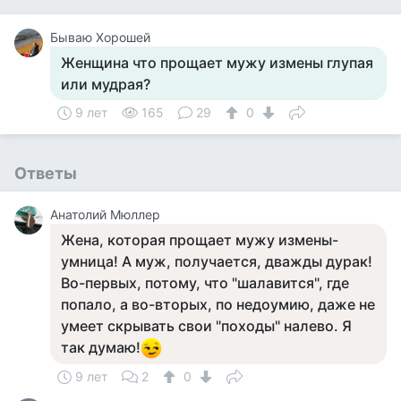
Бываю Хорошей
Женщина что прощает мужу измены глупая
или мудрая?
9 лет
165
29
0
Ответы
Анатолий Мюллер
Жена, которая прощает мужу измены-
умница! А муж, получается, дважды дурак!
Во-первых, потому, что "шалавится", где
попало, а во-вторых, по недоумию, даже не
умеет скрывать свои "походы" налево. Я
так думаю!
9 лет
2
0