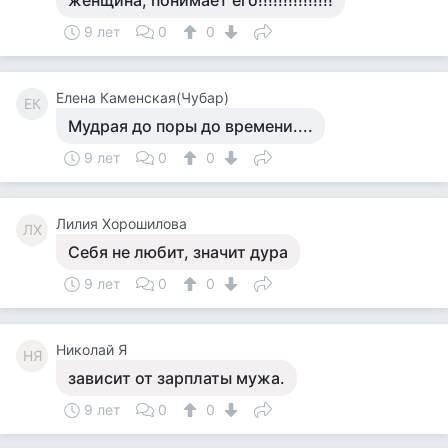
женщина; понимает его!!!!!!!!!!!!!!!
9 лет
0
0
Елена Каменская(Чубар)
ЕК
Мудрая до поры до времени....
9 лет
0
0
Лилия Хорошилова
ЛХ
Себя не любит, значит дура
9 лет
0
0
Николай Я
НЯ
зависит от зарплаты мужа.
9 лет
0
0