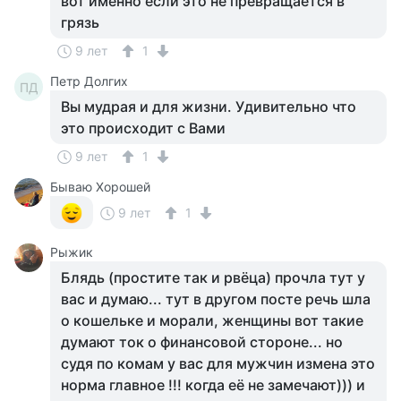
вот именно если это не превращается в
грязь
9 лет
1
Петр Долгих
ПД
Вы мудрая и для жизни. Удивительно что
это происходит с Вами
9 лет
1
Бываю Хорошей
9 лет
1
Рыжик
Блядь (простите так и рвёца) прочла тут у
вас и думаю... тут в другом посте речь шла
о кошельке и морали, женщины вот такие
думают ток о финансовой стороне... но
судя по комам у вас для мужчин измена это
норма главное !!! когда её не замечают))) и