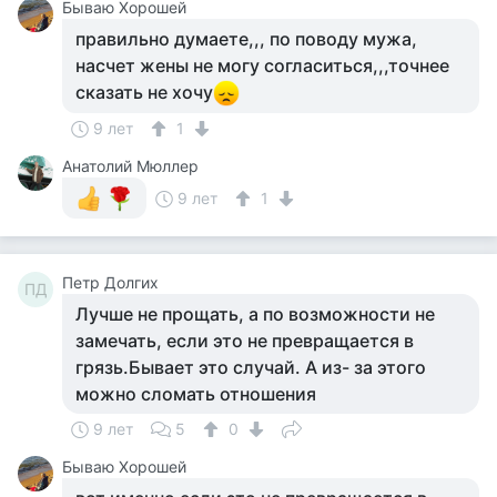
Бываю Хорошей
правильно думаете,,, по поводу мужа,
насчет жены не могу согласиться,,,точнее
сказать не хочу
9 лет
1
Анатолий Мюллер
9 лет
1
Петр Долгих
ПД
Лучше не прощать, а по возможности не
замечать, если это не превращается в
грязь.Бывает это случай. А из- за этого
можно сломать отношения
9 лет
5
0
Бываю Хорошей