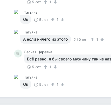
5 лет
1
Татьяна
Ок
5 лет
1
Татьяна
А если ничего из этого
5 лет
1
Лесная Царевна
ЛЦ
Всё равно, я бы своего мужчину так не на
5 лет
1
Татьяна
Ок
5 лет
1