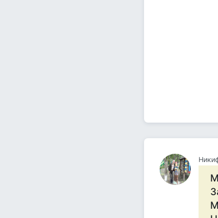
Ники
М
З
М