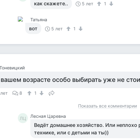
как скажете..
5 лет
1
Татьяна
вот
5 лет
1
Тоневицкий
 вашем возрасте особо выбирать уже не сто
 лет
8
1
Показать все комментарии
Лесная Царевна
ЛЦ
Ведёт домашнее хозяйство. Или неплохо 
технике, или с детьми на ты))