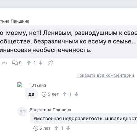
тина Пакшина
о-моему, нет! Ленивым, pавнодушным к св
 обществе, безpазличным ко всему в семье... 
инансовая необеспеченность.
 лет
9
1
Показать все комментарии
Татьяна
да
5 лет
1
Валентина Пакшина
ВП
Умственная недоpазвитость, инвалидность
5 лет
1