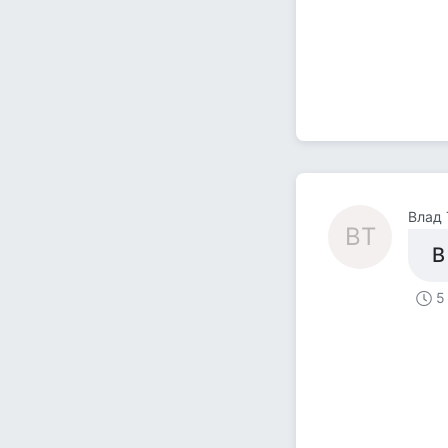
Влад 
ВТ
В
5