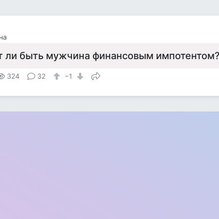
на
 ли быть мужчина финансовым импотентом
324
32
−1