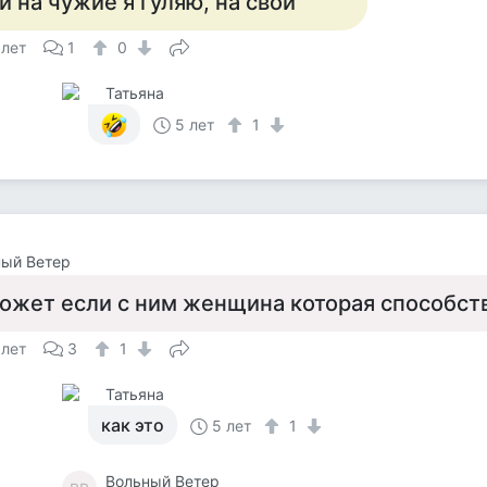
и на чужие я гуляю, на свои
 лет
1
0
Татьяна
5 лет
1
ный Ветер
ожет если с ним женщина которая способст
 лет
3
1
Татьяна
как это
5 лет
1
Вольный Ветер