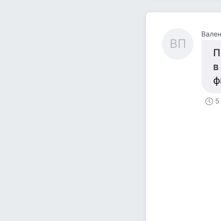
Вален
ВП
П
в
ф
5