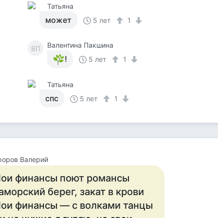
Татьяна
может
5 лет
1
Валентина Пакшина
ВП
!
5 лет
1
Татьяна
спс
5 лет
1
форов Валерий
ои финансы поют романсы
аморский берег, закат в крови
ои финансы — с волками танцы