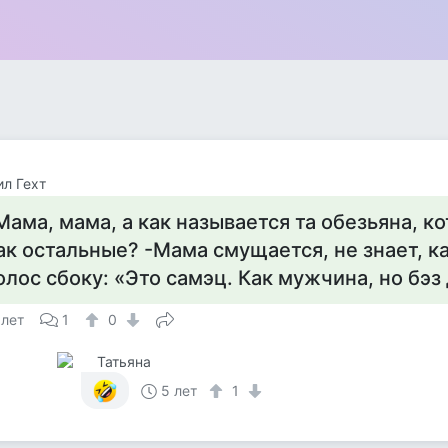
л Гехт
Мама, мама, а как называется та обезьяна, ко
ак остальные? -Мама смущается, не знает, к
олос сбоку: «Это самэц. Как мужчина, но бэз
 лет
1
0
Татьяна
5 лет
1