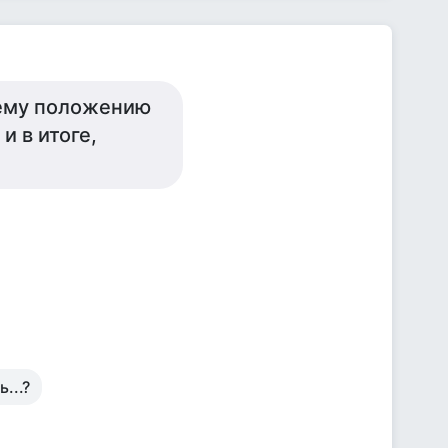
оему положению
и в итоге,
...?