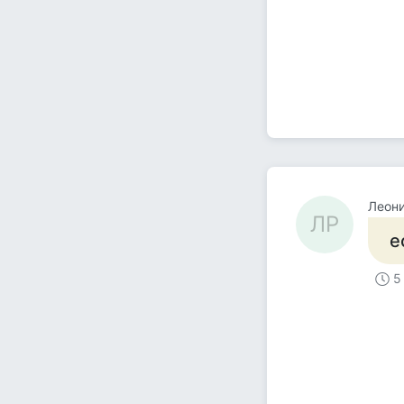
Леони
ЛР
е
5