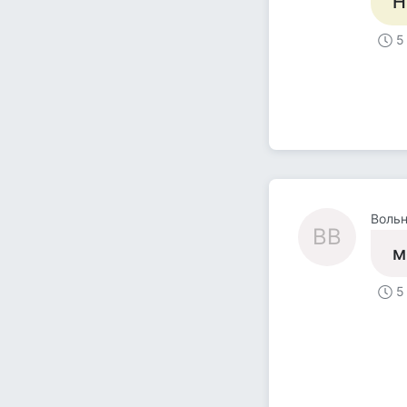
Н
5
Воль
ВВ
м
5