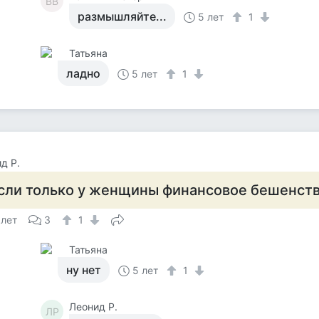
ВВ
размышляйте...
5 лет
1
Татьяна
ладно
5 лет
1
д Р.
сли только у женщины финансовое бешенство
 лет
3
1
Татьяна
ну нет
5 лет
1
Леонид Р.
ЛР