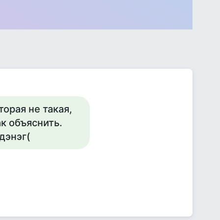
торая не такая,
ак объяснить.
 дэнэг(