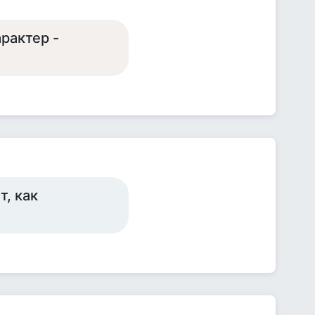
рактер -
т, как