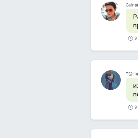
Gulna
Р
п
9
Т@Ня
и
п
9