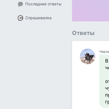
Последние ответы
Спрашивалка
Ответы
Черн
В
ч
о
ч
п
г