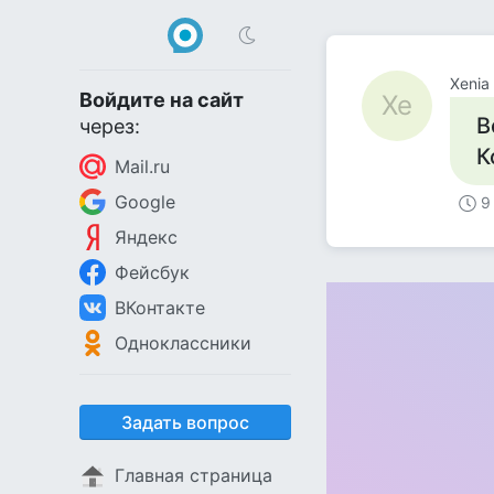
Xenia
Войдите на сайт
Xe
В
через:
К
Mail.ru
Google
9
Яндекс
Фейсбук
ВКонтакте
Одноклассники
Задать вопрос
Главная страница