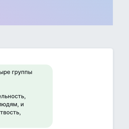
ыре группы
ельность,
людям, и
твость,