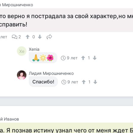
я Мирошниченко
то верно я пострадала за свой характер,но м
справить!
 лет
2
0
Xenia
Xe
9 лет
1
Лидия Мирошниченко
Спасибо!
9 лет
1
й Иванов
а. Я познав истину узнал чего от меня ждет Б