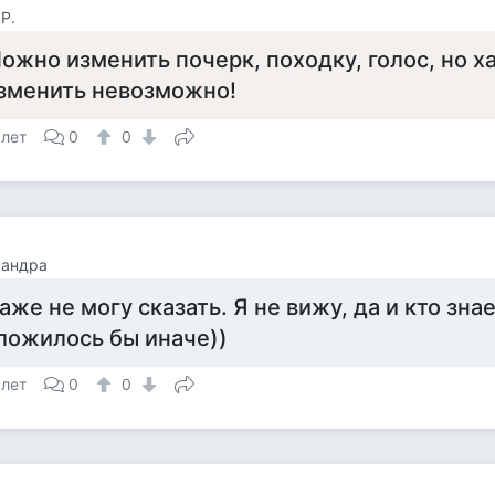
Р.
ожно изменить почерк, походку, голос, но ха
зменить невозможно!
 лет
0
0
сандра
аже не могу сказать. Я не вижу, да и кто знае
ложилось бы иначе))
 лет
0
0