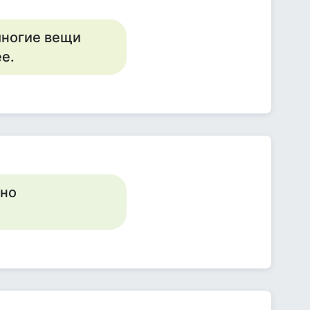
многие вещи
е.
 но