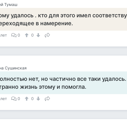
ей Тумаш
ому удалось . кто для этого имел соответст
ереходящее в намерение.
 лет
0
0
на Сушинская
олностью нет, но частично все таки удалось.
транно жизнь этому и помогла.
 лет
0
0