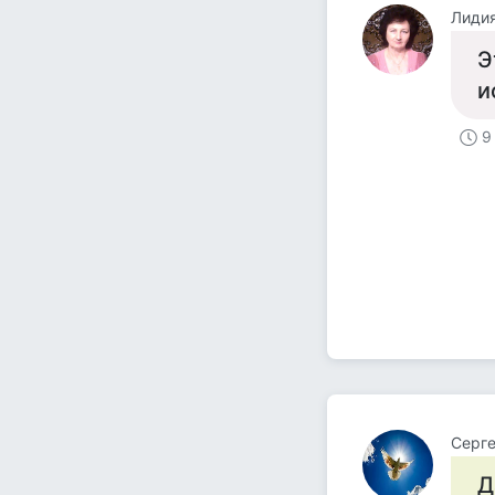
Лиди
Э
и
9
Серге
Д