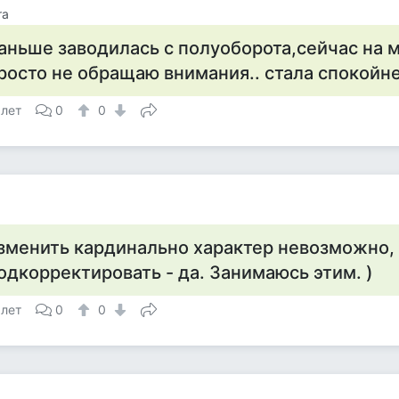
ra
аньше заводилась с полуоборота,сейчас на 
росто не обращаю внимания.. стала спокойне
 лет
0
0
зменить кардинально характер невозможно,
одкорректировать - да. Занимаюсь этим. )
 лет
0
0