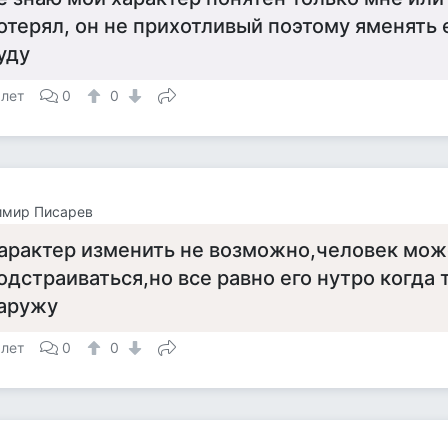
отерял, он не прихотливый поэтому яменять 
уду
 лет
0
0
имир Писарев
арактер изменить не возможно,человек може
одстраиваться,но все равно его нутро когда 
аружу
 лет
0
0