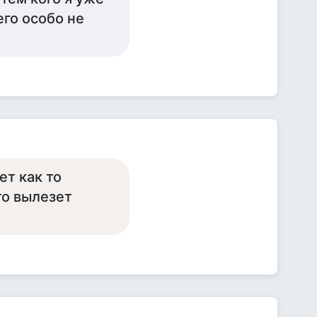
его особо не
т как то
то вылезет