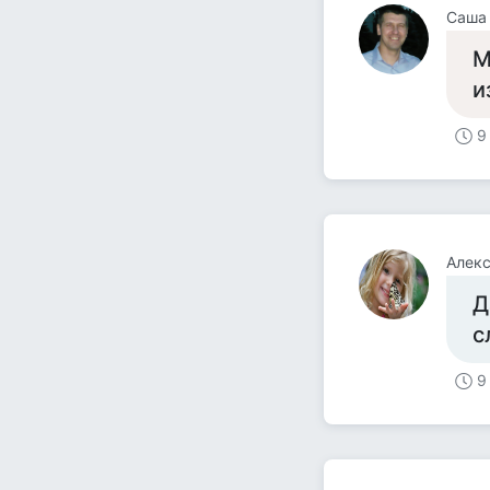
Саша 
М
и
9
Алек
Д
с
9