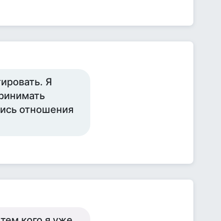
ировать. Я
принимать
лись отношения
тем кого я уже