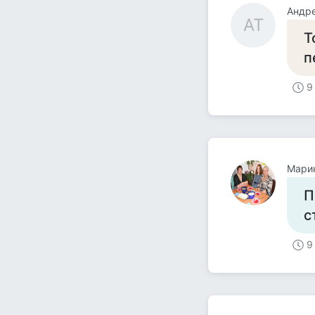
Андр
АТ
Т
п
9
Мари
П
с
9