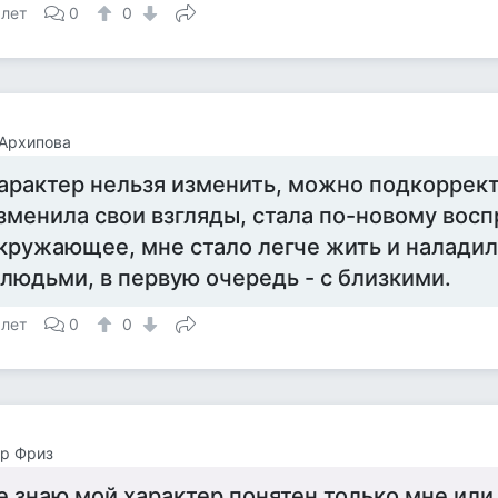
 лет
0
0
Архипова
арактер нельзя изменить, можно подкоррект
зменила свои взгляды, стала по-новому вос
кружающее, мне стало легче жить и налади
 людьми, в первую очередь - с близкими.
 лет
0
0
р Фриз
е знаю мой характер понятен только мне или 