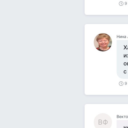
9
Нина 
Х
и
о
с
9
Векто
ВФ
н