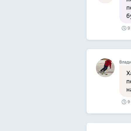
п
б
9
Влад
Х
п
н
9