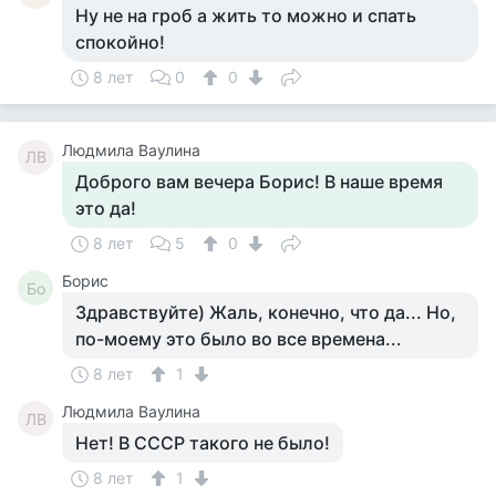
Ну не на гроб а жить то можно и спать
спокойно!
8 лет
0
0
Людмила Ваулина
ЛВ
Доброго вам вечера Борис! В наше время
это да!
8 лет
5
0
Борис
Бо
Здравствуйте) Жаль, конечно, что да... Но,
по-моему это было во все времена...
8 лет
1
Людмила Ваулина
ЛВ
Нет! В СССР такого не было!
8 лет
1