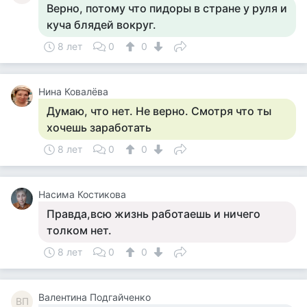
Верно, потому что пидоры в стране у руля и
куча блядей вокруг.
8 лет
0
0
Нина Ковалёва
Думаю, что нет. Не верно. Смотря что ты
хочешь заработать
8 лет
0
0
Насима Костикова
Правда,всю жизнь работаешь и ничего
толком нет.
8 лет
0
0
Валентина Подгайченко
ВП