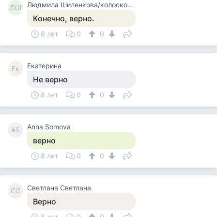
Людмила Шиленкова/колоскова/
ЛШ
Конечно, верно.
8 лет
0
0
Екатерина
Ек
Не верно
8 лет
0
0
Anna Somova
AS
верно
8 лет
0
0
Светлана Светлана
СС
Верно
8 лет
0
0