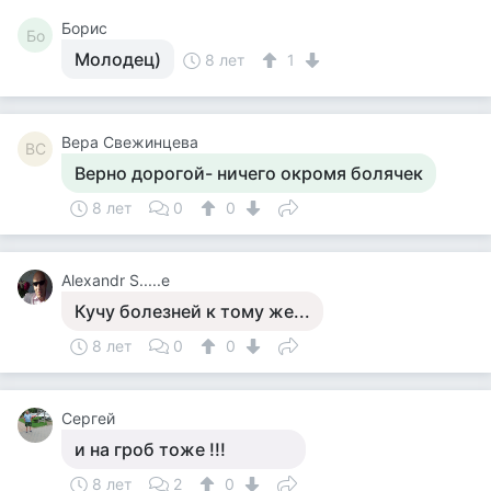
Борис
Бо
Молодец)
8 лет
1
Вера Свежинцева
ВС
Верно дорогой- ничего окромя болячек
8 лет
0
0
Alexandr S.....e
Кучу болезней к тому же...
8 лет
0
0
Сергей
и на гроб тоже !!!
8 лет
2
0