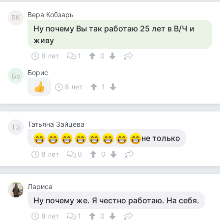
Вера Кобзарь
ВК
Ну почему Вы так работаю 25 лет в В/Ч и
живу
8 лет
1
0
Борис
Бо
8 лет
1
Татьяна Зайцева
ТЗ
не только
8 лет
0
0
Лариса
Ну почему же. Я честно работаю. На себя.
8 лет
1
0