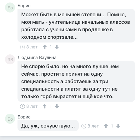
Борис
Бо
Может быть в меньшей степени... Помню,
моя мать - учительница начальных классов
работала с учениками в продленке в
холодном спортзале...
8 лет
1
Людмила Ваулина
ЛВ
Не спорю было, но на много лучше чем
сейчас, простите принят на одну
специальность а работаешь за три
специальности а платят за одну тут не
только горб вырастет и ещё кое что.
8 лет
1
Борис
Бо
Да, уж, сочувствую...
8 лет
1