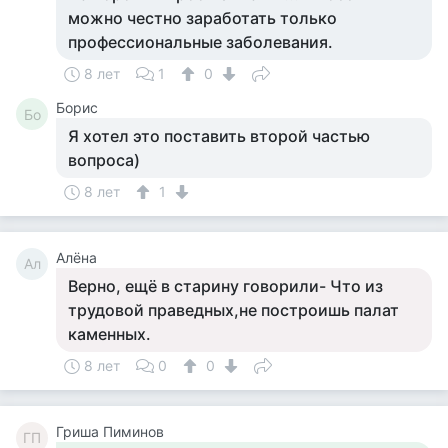
можно честно заработать только
профессиональные заболевания.
8 лет
1
0
Борис
Бо
Я хотел это поставить второй частью
вопроса)
8 лет
1
Алёна
Ал
Верно, ещё в старину говорили- Что из
трудовой праведных,не построишь палат
каменных.
8 лет
0
0
Гриша Пиминов
ГП