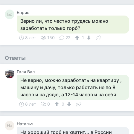
Борис
Бо
Верно ли, что честно трудясь можно
заработать только горб?
8 лет
150
22
1
Ответы
Галя Вал
Не верно, можно заработать на квартиру ,
машину и дачу, только работать не по 8
часов и на дядю, а 12-14 часов и на себя
8 лет
0
0
Наталья
На
На хороший гроб не хватит... в России