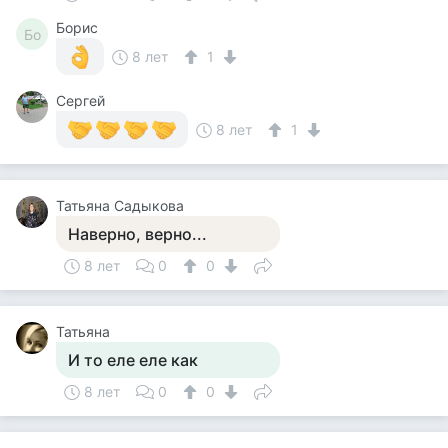
Борис
Бо
8 лет
1
Сергей
8 лет
1
Татьяна Садыкова
Наверно, верно...
8 лет
0
0
Татьяна
И то еле еле как
8 лет
0
0