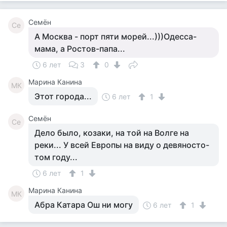
Семён
Се
А Москва - порт пяти морей...)))Одесса-
мама, а Ростов-папа...
6 лет
3
0
Марина Канина
МК
Этот города...
6 лет
1
Семён
Се
Дело было, козаки, на той на Волге на
реки... У всей Европы на виду о девяносто-
том году...
6 лет
1
Марина Канина
МК
Абра Катара Ош ни могу
6 лет
1