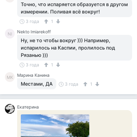
Точно, что испаряется образуется в другом
измерении. Поливая всё вокруг!
3 года
1
Nekto Imiarekoff
NI
Ну, не то чтобы вокруг ))) Например,
испарилось на Каспии, пролилось под
Рязанью )))
3 года
1
Марина Канина
МК
Местами, ДА
3 года
1
Екатерина