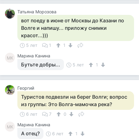
Татьяна Морозова
вот поеду в июне от Москвы до Казани по
Волге и напишу... приложу снимки
красот...)))
5 лет
1
1
Марина Канина
МК
Бутьте добры...
5 лет
1
Георгий
Туристов подвезли на берег Волги; вопрос
из группы: Это Волга-мамочка река?
6 лет
7
0
Марина Канина
МК
А отец?
6 лет
1