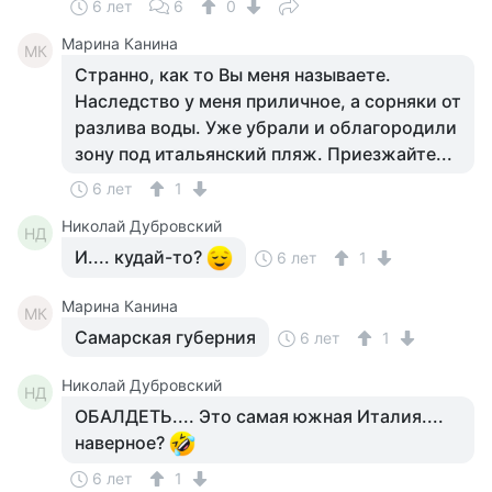
6 лет
6
0
Марина Канина
МК
Странно, как то Вы меня называете.
Наследство у меня приличное, а сорняки от
разлива воды. Уже убрали и облагородили
зону под итальянский пляж. Приезжайте...
6 лет
1
Николай Дубровский
НД
И.... кудай-то?
6 лет
1
Марина Канина
МК
Самарская губерния
6 лет
1
Николай Дубровский
НД
ОБАЛДЕТЬ.... Это самая южная Италия....
наверное?
6 лет
1