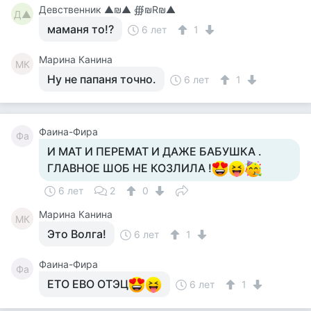
Девственник ▲₪▲ ∰₪R₪▲
Д▲
маманя то!?
6 лет
1
Марина Канина
МК
Ну не папаня точно.
6 лет
1
Фаина-Фира
Фа
И МАТ И ПЕРЕМАТ И ДАЖЕ БАБУШКА .
ГЛАВНОЕ ШОБ НЕ КОЗЛИЛА !
6 лет
2
0
Марина Канина
МК
Это Волга!
6 лет
1
Фаина-Фира
Фа
ЕТО ЕВО ОТЭЦ
6 лет
1