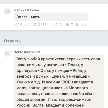
Марина Канина
МК
Волга - мать
6 лет
2 138
245
7
Ответы
Nekto Imiarekoff
NI
Вот у любой практически страны есть своя
река-символ: у англичан - Темза, у
французов - Сена, у немцев - Рейн, у
венгров и румын - Дунай, у китайцев -
Хуанхэ и т.д. И все они (ВСЕ!) впадают в
моря, являющиеся частью Мирового
океана, несут часть заключённой в нём
общей энергии. И только река-символ
России, Волга, впадает в солёное и