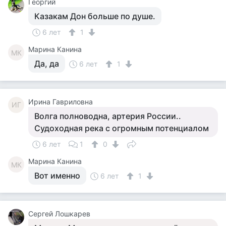
Георгий
Казакам Дон больше по душе.
6 лет
1
Марина Канина
МК
Да, да
6 лет
1
Ирина Гавриловна
ИГ
Волга полноводна, артерия России..
Судоходная река с огромным потенциалом
6 лет
1
0
Марина Канина
МК
Вот именно
6 лет
1
Сергей Лошкарев