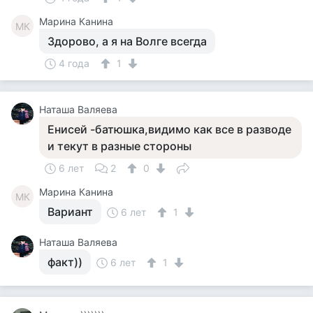
Марина Канина
МК
Здорово, а я на Волге всегда
4 года
1
Наташа Валяева
Енисей -батюшка,видимо как все в разводе
и текут в разные стороны
6 лет
2
0
Марина Канина
МК
Вариант
6 лет
1
Наташа Валяева
факт))
6 лет
1