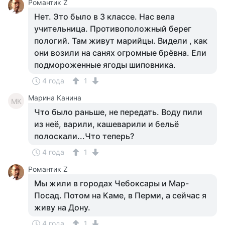
Романтик Z
Нет. Это было в 3 классе. Нас вела
учительница. Противоположный берег
пологий. Там живут марийцы. Видели , как
они возили на санях огромные брёвна. Ели
подмороженные ягоды шиповника.
4 года
1
Марина Канина
МК
Что было раньше, не передать. Воду пили
из неё, варили, кашеварили и бельё
полоскали...Что теперь?
4 года
1
Романтик Z
Мы жили в городах Чебоксары и Мар-
Посад. Потом на Каме, в Перми, а сейчас я
живу на Дону.
4 года
1