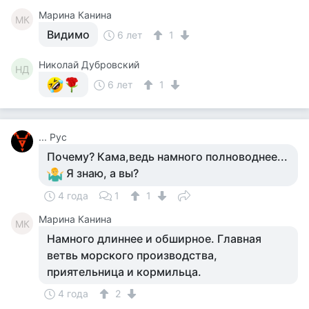
Марина Канина
МК
Видимо
6 лет
1
Николай Дубровский
НД
6 лет
1
... Рус
Почему? Кама,ведь намного полноводнее...
Я знаю, а вы?
4 года
1
1
Марина Канина
МК
Намного длиннее и обширное. Главная
ветвь морского производства,
приятельница и кормильца.
4 года
2