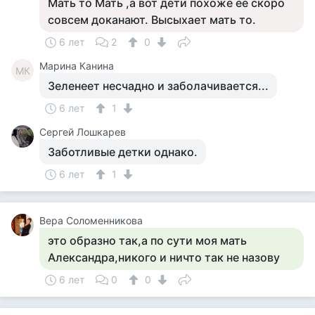
Мать то Мать ,а вот дети похоже её скоро
совсем доканают. Высыхает мать то.
6 лет
2
0
Марина Канина
МК
Зеленеет несчадно и заболачивается...
6 лет
1
Сергей Лошкарев
Заботливые детки однако.
6 лет
1
Вера Соломенникова
это образно так,а по сути моя мать
Александра,никого и ничто так не назову
6 лет
0
0