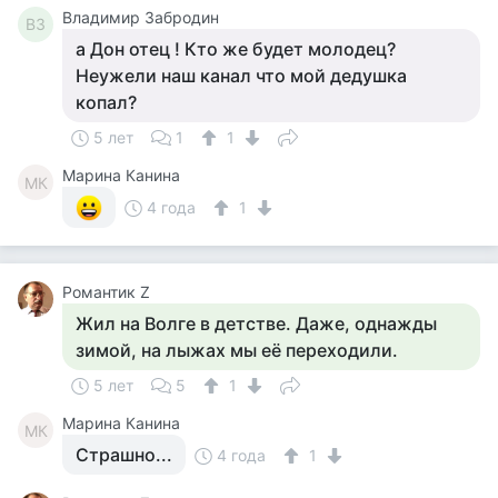
Владимир Забродин
ВЗ
а Дон отец ! Кто же будет молодец?
Неужели наш канал что мой дедушка
копал?
5 лет
1
1
Марина Канина
МК
4 года
1
Романтик Z
Жил на Волге в детстве. Даже, однажды
зимой, на лыжах мы её переходили.
5 лет
5
1
Марина Канина
МК
Страшно...
4 года
1