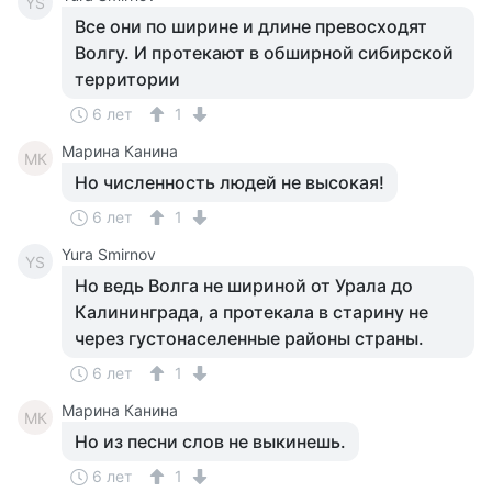
YS
Все они по ширине и длине превосходят
Волгу. И протекают в обширной сибирской
территории
6 лет
1
Марина Канина
МК
Но численность людей не высокая!
6 лет
1
Yura Smirnov
YS
Но ведь Волга не шириной от Урала до
Калининграда, а протекала в старину не
через густонаселенные районы страны.
6 лет
1
Марина Канина
МК
Но из песни слов не выкинешь.
6 лет
1