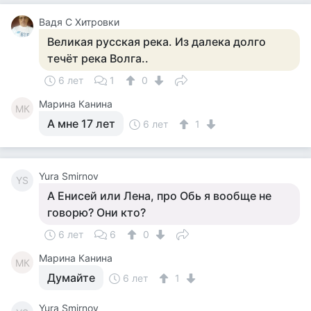
Вадя С Хитровки
Великая русская река. Из далека долго
течёт река Волга..
6 лет
1
0
Марина Канина
МК
А мне 17 лет
6 лет
1
Yura Smirnov
YS
А Енисей или Лена, про Обь я вообще не
говорю? Они кто?
6 лет
6
0
Марина Канина
МК
Думайте
6 лет
1
Yura Smirnov