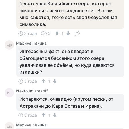
бессточное Каспийское озеро, которое
ничем и ни с чем не соединяется. В этом,
мне кажется, тоже есть своя безусловная
символика.
3 года
5
1
Марина Канина
МК
Интересный факт, она впадает и
обагощается бассейном этого озера,
увеличивая её объёмы, но куда деваются
излишки?
3 года
1
Nekto Imiarekoff
NI
Испаряются, очевидно (кругом пески, от
Астрахани до Кара Богаза и Ирана).
3 года
1
Марина Канина
МК