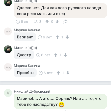
Мишаня )))))))
Далеко нет. Для каждого русского народа
своя река мать или отец
6 лет
3
0
Марина Канина
МК
Вариант
6 лет
1
Мишаня )))))))
Днестр
6 лет
1
Марина Канина
МК
Приня́то
6 лет
1
Николай Дубровский
НД
Маринэ!.... А это.... Сорняк? Или .... то, что
тебе по наследству?