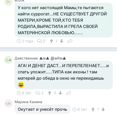
Brutik
Br
У кого нет настоящей Мамы,те пытаются
найти суррогат...НЕ СУЩЕСТВУЕТ ДРУГОЙ
МАТЕРИ,КРОМЕ ТОЙ,КТО ТЕБЯ
РОДИЛА,ВЫРАСТИЛА И ГРЕЛА СВОЕЙ
МАТЕРИНСКОЙ ЛЮБОВЬЮ.......
2 года
0
1
Девственник ▲₪▲ ∰₪R₪▲
Д▲
АГА! И ДЕНЕГ ДАСТ...И ПЕРЕПЕЛЕНАЕТ.....и
спать уложит.....ТИПА как иконы ! там
матерей до обеда в окно не перекидаешь
6 лет
3
0
Марина Канина
МК
Окутает и унесёт прочь
6 лет
1