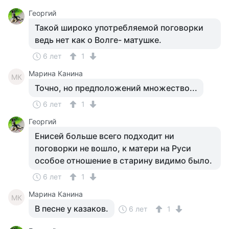
Георгий
Такой широко употребляемой поговорки
ведь нет как о Волге- матушке.
6 лет
1
Марина Канина
МК
Точно, но предположений множество...
6 лет
1
Георгий
Енисей больше всего подходит ни
поговорки не вошло, к матери на Руси
особое отношение в старину видимо было.
6 лет
1
Марина Канина
МК
В песне у казаков.
6 лет
1