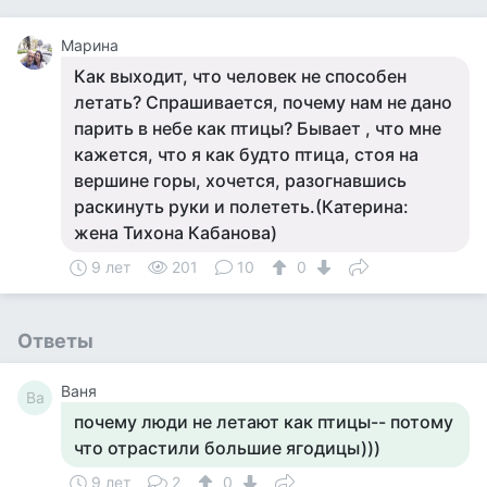
Марина
Как выходит, что человек не способен
летать? Спрашивается, почему нам не дано
парить в небе как птицы? Бывает , что мне
кажется, что я как будто птица, стоя на
вершине горы, хочется, разогнавшись
раскинуть руки и полететь.(Катерина:
жена Тихона Кабанова)
9 лет
201
10
0
Ответы
Ваня
Ва
почему люди не летают как птицы-- потому
что отрастили большие ягодицы)))
9 лет
2
0