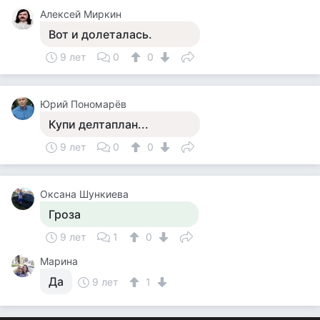
Алексей Миркин
Вот и долеталась.
9 лет
0
0
Юрий Пономарёв
Купи делтаплан...
9 лет
0
0
Оксана Шункиева
Гроза
9 лет
1
0
Марина
Да
9 лет
1