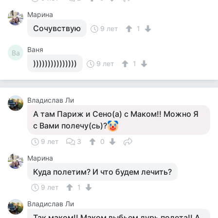
Марина
Сочувствую
9 лет
1
Ваня
Ва
)))))))))))))))
9 лет
1
Владислав Ли
А там Париж и Сено(а) с Маком!! Можно Я
с Вами полечу(сь)?
9 лет
3
0
Марина
Куда полетим? И что будем лечить?
9 лет
1
Владислав Ли
Так маком!! Маком выбьем дурь полета!! А