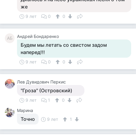
же
9 лет
0
0
Андрей Бондаренко
АБ
Будем мы летать со свистом задом
наперед!!!
9 лет
0
0
Лев Дувидович Перкис
"Гроза" (Островский)
9 лет
1
0
Марина
Точно
9 лет
1