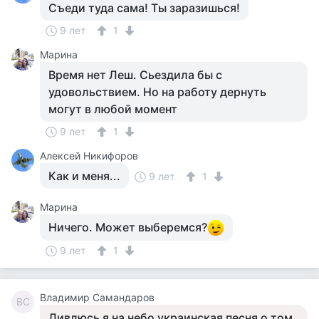
Съеди туда сама! Ты заразишься!
9 лет
1
Марина
Время нет Леш. Сьездила бы с
удовольствием. Но на работу дернуть
могут в любой момент
9 лет
1
Алексей Никифоров
Как и меня...
9 лет
1
Марина
Ничего. Может выберемся?
9 лет
1
Владимир Самандаров
ВС
Дивлюсь я на небо украинская песня о том