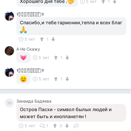
Хорошего дня тебе .
5 лет
1
☤[̲̅О̲̅][̲̅Л̲̅][̲̅Е̲̅][̲̅Г̲̅]☤
Спасибо,и тебе гармонии,тепла и всех благ
5 лет
1
А Не Скажу
5 лет
1
☤[̲̅О̲̅][̲̅Л̲̅][̲̅Е̲̅][̲̅Г̲̅]☤
5 лет
1
Зинаида Бадяева
ЗБ
Остров Пасхи - символ былых людей и
может быть и инопланетян !
5 лет
1
0