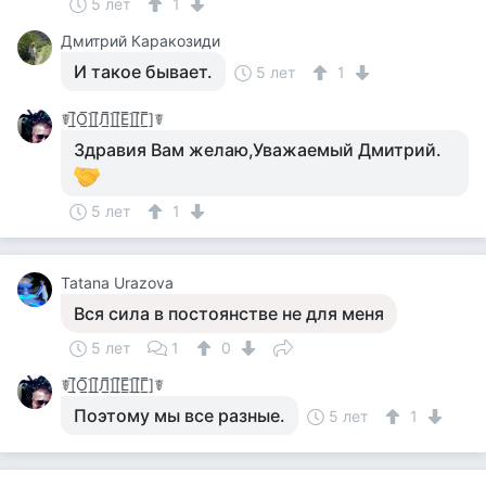
5 лет
1
Дмитрий Каракозиди
И такое бывает.
5 лет
1
☤[̲̅О̲̅][̲̅Л̲̅][̲̅Е̲̅][̲̅Г̲̅]☤
Здравия Вам желаю,Уважаемый Дмитрий.
5 лет
1
Tatana Urazova
Вся сила в постоянстве не для меня
5 лет
1
0
☤[̲̅О̲̅][̲̅Л̲̅][̲̅Е̲̅][̲̅Г̲̅]☤
Поэтому мы все разные.
5 лет
1