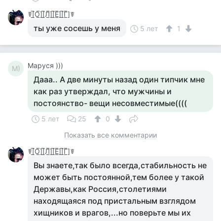
☤[̲̅О̲̅][̲̅Л̲̅][̲̅Е̲̅][̲̅Г̲̅]☤
ты уже сосешь у меня
5 лет
1
Маруся )))
М)
Дааа.. А две минуты назад один типчик мне
как раз утверждал, что мужчины и
постоянство- вещи несовместимые((((
5 лет
25
0
Показать все комментарии
☤[̲̅О̲̅][̲̅Л̲̅][̲̅Е̲̅][̲̅Г̲̅]☤
Вы знаете,так было всегда,стабильность не
может быть постоянной,тем более у такой
Державы,как Россия,столетиями
находящаяся под пристальным взглядом
хищников и врагов,...но поверьте мы их