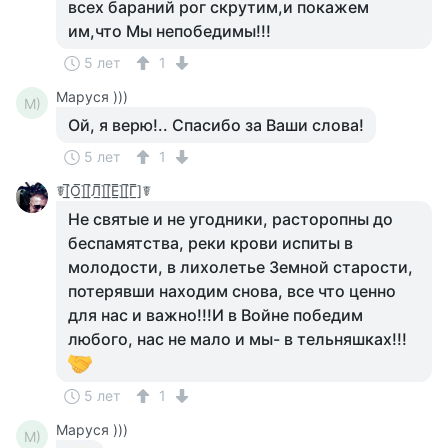
всех бараний рог скрутим,и покажем
им,что Мы непобедимы!!!
5 лет
1
Маруся )))
М)
Ой, я верю!.. Спасибо за Ваши слова!
5 лет
1
☤[̲̅О̲̅][̲̅Л̲̅][̲̅Е̲̅][̲̅Г̲̅]☤
Не святые и не угодники, расторопны до
беспамятства, реки крови испиты в
молодости, в лихолетье Земной старости,
потерявши находим снова, все что ценно
для нас и важно!!!И в Войне победим
любого, нас не мало и мы- в тельняшках!!!
5 лет
1
Маруся )))
М)