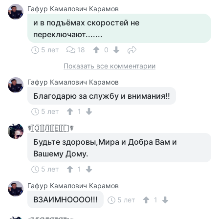
Гафур Камалович Карамов
и в подъёмах скоростей не
переключают.......
5 лет
18
0
Показать все комментарии
Гафур Камалович Карамов
Благодарю за службу и внимания!!
5 лет
1
☤[̲̅О̲̅][̲̅Л̲̅][̲̅Е̲̅][̲̅Г̲̅]☤
Будьте здоровы,Мира и Добра Вам и
Вашему Дому.
5 лет
1
Гафур Камалович Карамов
ВЗАИМНОООО!!!
5 лет
1