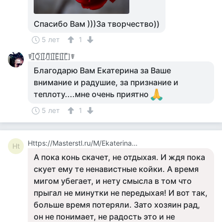
Спасибо Вам )))За творчество))
5 лет
1
☤[̲̅О̲̅][̲̅Л̲̅][̲̅Е̲̅][̲̅Г̲̅]☤
Благодарю Вам Екатерина за Ваше
внимание и радушие, за признание и
теплоту....мне очень приятно
5 лет
1
Https://Masterstl.ru/M/Ekaterina_1361810
Ht
А пока конь скачет, не отдыхая. И ждя пока
скует ему те ненавистные койки. А время
мигом убегает, и нету смысла в том что
прыгал не минутки не передыхая! И вот так,
больше время потеряли. Зато хозяин рад,
он не понимает, не радость это и не