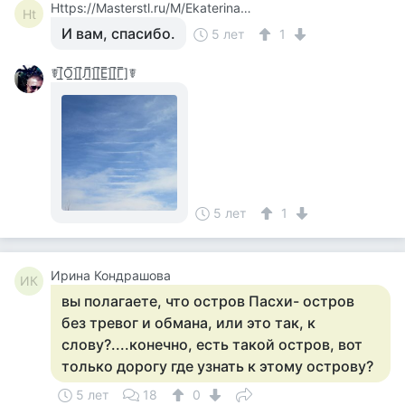
Https://Masterstl.ru/M/Ekaterina_1361810
Ht
И вам, спасибо.
5 лет
1
☤[̲̅О̲̅][̲̅Л̲̅][̲̅Е̲̅][̲̅Г̲̅]☤
5 лет
1
Ирина Кондрашова
ИК
вы полагаете, что остров Пасхи- остров
без тревог и обмана, или это так, к
слову?....конечно, есть такой остров, вот
только дорогу где узнать к этому острову?
5 лет
18
0