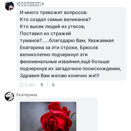
☤[̲̅О̲̅][̲̅Л̲̅][̲̅Е̲̅][̲̅Г̲̅]☤
И много тревожит вопросов:
Кто создал семью великанов?
Кто высек людей из утесов,
Поставил их стражей
туманов?.....благодарю Вам, Уважаемая
Екатерина за эти строки, Брюсов
великолепно подчеркнул эти
феноменальные изваяния,ещё больше
подчеркнув их загадочное пооисхождение,
Здравия Вам желаю конечно же!!!
5 лет
1
Екатерина