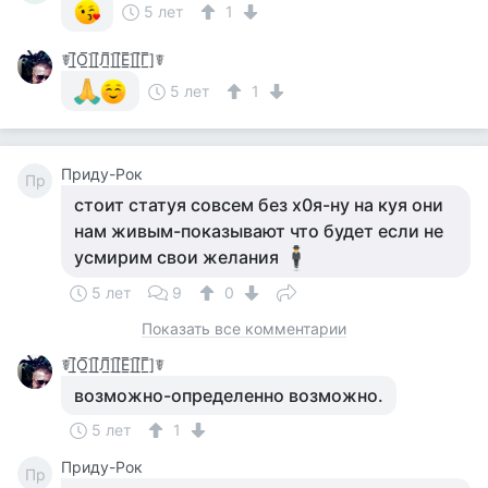
5 лет
1
☤[̲̅О̲̅][̲̅Л̲̅][̲̅Е̲̅][̲̅Г̲̅]☤
5 лет
1
Приду-Рок
Пр
стоит статуя совсем без х0я-ну на куя они
нам живым-показывают что будет если не
усмирим свои желания
5 лет
9
0
Показать все комментарии
☤[̲̅О̲̅][̲̅Л̲̅][̲̅Е̲̅][̲̅Г̲̅]☤
возможно-определенно возможно.
5 лет
1
Приду-Рок
Пр