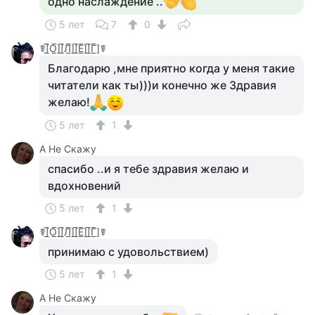
одно наслаждение ..
5 лет
7
0
☤[̲̅О̲̅][̲̅Л̲̅][̲̅Е̲̅][̲̅Г̲̅]☤
Благодарю ,мне приятно когда у меня такие
читатели как ты)))и конечно же Здравия
желаю!
5 лет
1
А Не Скажу
спасибо ..и я тебе здравия желаю и
вдохновений
5 лет
1
☤[̲̅О̲̅][̲̅Л̲̅][̲̅Е̲̅][̲̅Г̲̅]☤
принимаю с удовольствием)
5 лет
1
А Не Скажу