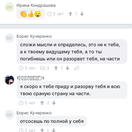
Ирина Кондрашова
ИК
5 лет
1
Борис Кучеренко
БК
сложи мысли и определись, это не к тебе,
а к твоему видущему тебя, а то ты
погибнешь или он разорвет тебя, на части
5 лет
3
1
☤[̲̅О̲̅][̲̅Л̲̅][̲̅Е̲̅][̲̅Г̲̅]☤
я скоро к тебе приду и разорву тебя и всю
твою сраную страну на части.
5 лет
2
Борис Кучеренко
БК
отсосешь по полной у себя
5 лет
1