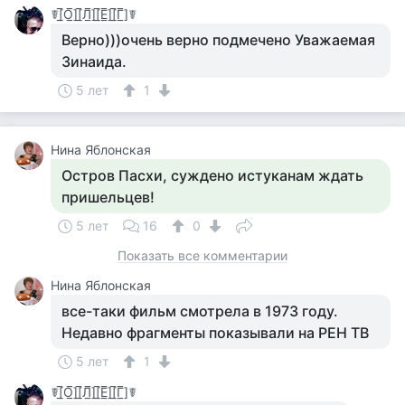
☤[̲̅О̲̅][̲̅Л̲̅][̲̅Е̲̅][̲̅Г̲̅]☤
Верно)))очень верно подмечено Уважаемая
Зинаида.
5 лет
1
Нина Яблонская
Остров Пасхи, суждено истуканам ждать
пришельцев!
5 лет
16
0
Показать все комментарии
Нина Яблонская
все-таки фильм смотрела в 1973 году.
Недавно фрагменты показывали на РЕН ТВ
5 лет
1
☤[̲̅О̲̅][̲̅Л̲̅][̲̅Е̲̅][̲̅Г̲̅]☤