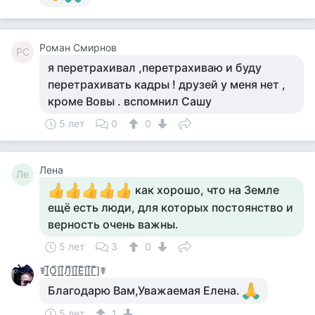
Роман Смирнов
РС
я перетрахивал ,перетрахиваю и буду
перетрахивать кадры ! друзей у меня нет ,
кроме Вовы . вспомнил Сашу
5 лет
0
0
Лена
Ле
как хорошо, что на Земле
ещё есть люди, для которых постоянство и
верность очень важны.
5 лет
3
0
☤[̲̅О̲̅][̲̅Л̲̅][̲̅Е̲̅][̲̅Г̲̅]☤
Благодарю Вам,Уважаемая Елена.
5 лет
1