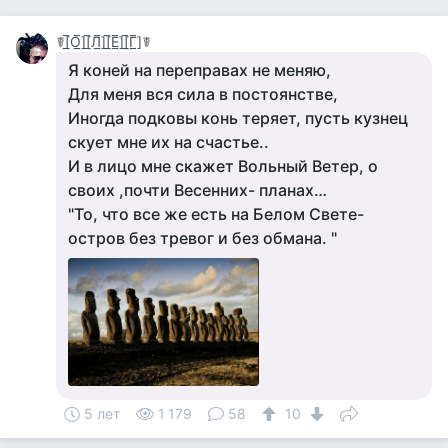
☤[̲̅О̲̅][̲̅Л̲̅][̲̅Е̲̅][̲̅Г̲̅]☤
Я коней на переправах не меняю,
Для меня вся сила в постоянстве,
Иногда подковы конь теряет, пусть кузнец
скует мне их на счастье..
И в лицо мне скажет Вольный Ветер, о
своих ,почти Весенних- планах…
"То, что все же есть на Белом Свете-
остров без тревог и без обмана. "
5 лет
1 179
58
10