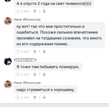
А я спустя 2 года на свет появился)))))
5 лет
1
Нина Яблонская
ну вот! так что мне простительно и
ошибиться. Похоже сильное впечатление
произвел на тогдашнее сознание, что много
из его содержания помню.
5 лет
1
☤[̲̅О̲̅][̲̅Л̲̅][̲̅Е̲̅][̲̅Г̲̅]☤
Я тоже там побывать планирую.
5 лет
1
Нина Яблонская
надо стремиться к хорошему.
5 лет
1