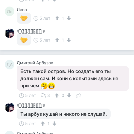
Лена
Ле
5 лет
1
☤[̲̅О̲̅][̲̅Л̲̅][̲̅Е̲̅][̲̅Г̲̅]☤
5 лет
1
Дмитрий Арбузов
ДА
Есть такой остров. Но создать его ты
должен сам. И кони с копытами здесь не
при чём.
5 лет
3
0
☤[̲̅О̲̅][̲̅Л̲̅][̲̅Е̲̅][̲̅Г̲̅]☤
Ты арбуз кушай и никого не слушай.
5 лет
1
Дмитрий Арбузов