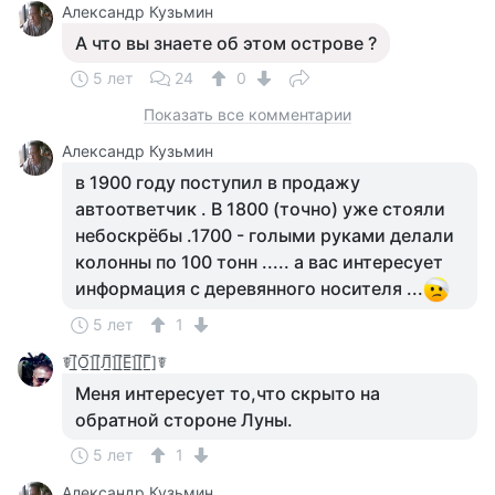
Aлександр Кузьмин
А что вы знаете об этом острове ?
5 лет
24
0
Показать все комментарии
Aлександр Кузьмин
в 1900 году поступил в продажу
автоответчик . В 1800 (точно) уже стояли
небоскрёбы .1700 - голыми руками делали
колонны по 100 тонн ..... а вас интересует
информация с деревянного носителя ...
5 лет
1
☤[̲̅О̲̅][̲̅Л̲̅][̲̅Е̲̅][̲̅Г̲̅]☤
Меня интересует то,что скрыто на
обратной стороне Луны.
5 лет
1
Aлександр Кузьмин