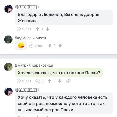
☤[̲̅О̲̅][̲̅Л̲̅][̲̅Е̲̅][̲̅Г̲̅]☤
Благодарю Людмила, Вы очень добрая
Женщина...
5 лет
1
Людмила Фризен
5 лет
1
Дмитрий Каракозиди
Хочешь сказать, что это остров Пасхи?
5 лет
3
1
☤[̲̅О̲̅][̲̅Л̲̅][̲̅Е̲̅][̲̅Г̲̅]☤
Хочу сказать, что у каждого человека есть
свой остров, возможно у кого то это, так
называемый остров Пасхи.