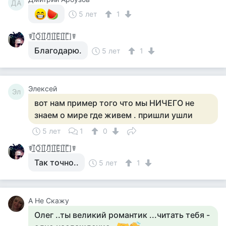
ДА
5 лет
1
☤[̲̅О̲̅][̲̅Л̲̅][̲̅Е̲̅][̲̅Г̲̅]☤
Благодарю.
5 лет
1
Элексей
Эл
вот нам пример того что мы НИЧЕГО не
знаем о мире где живем . пришли ушли
5 лет
1
0
☤[̲̅О̲̅][̲̅Л̲̅][̲̅Е̲̅][̲̅Г̲̅]☤
Так точно..
5 лет
1
А Не Скажу
Олег ..ты великий романтик ...читать тебя -