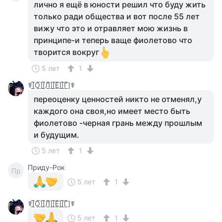
лично я ещё в юности решил что буду жить
только ради общества и вот после 55 лет
вижу что это и отравляет мою жизнь в
принципе-и теперь ваще фиолетово что
творится вокруг
5 лет
1
☤[̲̅О̲̅][̲̅Л̲̅][̲̅Е̲̅][̲̅Г̲̅]☤
переоценку ценностей никто не отменял,у
каждого она своя,но имеет место быть
фиолетово -черная грань между прошлым
и будущим.
5 лет
1
Приду-Рок
Пр
5 лет
1
☤[̲̅О̲̅][̲̅Л̲̅][̲̅Е̲̅][̲̅Г̲̅]☤
5 лет
1