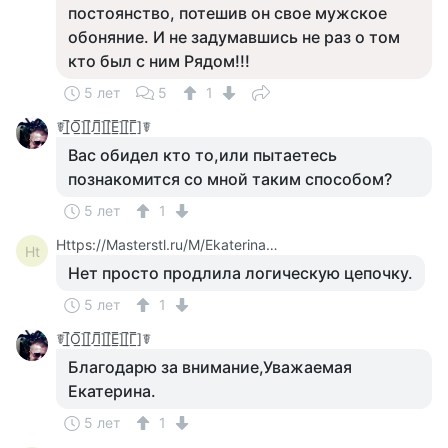
постоянство, потешив он свое мужское
обоняние. И не задумавшись не раз о том
кто был с ним Рядом!!!
5 лет
5
1
☤[̲̅О̲̅][̲̅Л̲̅][̲̅Е̲̅][̲̅Г̲̅]☤
Вас обидел кто то,или пытаетесь
познакомится со мной таким способом?
5 лет
1
Https://Masterstl.ru/M/Ekaterina_1361810
Ht
Нет просто продлила логическую цепочку.
5 лет
1
☤[̲̅О̲̅][̲̅Л̲̅][̲̅Е̲̅][̲̅Г̲̅]☤
Благодарю за внимание,Уважаемая
Екатерина.
5 лет
1