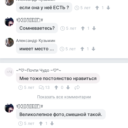
если она у неё ЕСТЬ ?
5 лет
1
☤[̲̅О̲̅][̲̅Л̲̅][̲̅Е̲̅][̲̅Г̲̅]☤
Сомневаетесь?
5 лет
1
Aлександр Кузьмин
имеет место ...
5 лет
1
~°♡~Почти Чудо ~♡°~
~Ч
Мне тоже постоянство нравиться
5 лет
13
0
Показать все комментарии
☤[̲̅О̲̅][̲̅Л̲̅][̲̅Е̲̅][̲̅Г̲̅]☤
Великолепное фото,смешной такой.
5 лет
1