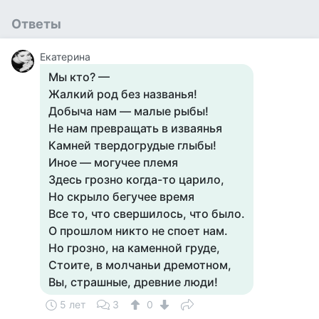
Ответы
Екатерина
Мы кто? —
Жалкий род без названья!
Добыча нам — малые рыбы!
Не нам превращать в изваянья
Камней твердогрудые глыбы!
Иное — могучее племя
Здесь грозно когда-то царило,
Но скрыло бегучее время
Все то, что свершилось, что было.
О прошлом никто не споет нам.
Но грозно, на каменной груде,
Стоите, в молчаньи дремотном,
Вы, страшные, древние люди!
5 лет
3
0