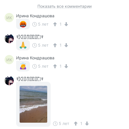
Показать все комментарии
Ирина Кондрашова
ИК
5 лет
1
☤[̲̅О̲̅][̲̅Л̲̅][̲̅Е̲̅][̲̅Г̲̅]☤
5 лет
1
Ирина Кондрашова
ИК
5 лет
1
☤[̲̅О̲̅][̲̅Л̲̅][̲̅Е̲̅][̲̅Г̲̅]☤
5 лет
1