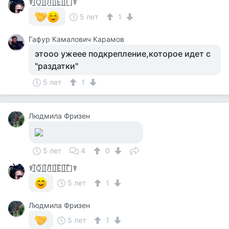
☤[̲̅О̲̅][̲̅Л̲̅][̲̅Е̲̅][̲̅Г̲̅]☤
5 лет
1
Гафур Камалович Карамов
этооо ужеее подкрепление,которое идет с
"раздатки"
5 лет
1
Людмила Фризен
5 лет
4
0
☤[̲̅О̲̅][̲̅Л̲̅][̲̅Е̲̅][̲̅Г̲̅]☤
5 лет
1
Людмила Фризен
5 лет
1