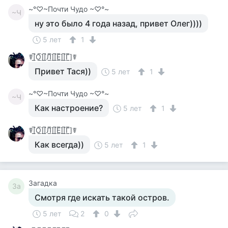
~°♡~Почти Чудо ~♡°~
~Ч
ну это было 4 года назад, привет Олег))))
5 лет
1
☤[̲̅О̲̅][̲̅Л̲̅][̲̅Е̲̅][̲̅Г̲̅]☤
Привет Тася))
5 лет
1
~°♡~Почти Чудо ~♡°~
~Ч
Как настроение?
5 лет
1
☤[̲̅О̲̅][̲̅Л̲̅][̲̅Е̲̅][̲̅Г̲̅]☤
Как всегда))
5 лет
1
Загадка
За
Смотря где искать такой остров.
5 лет
2
0