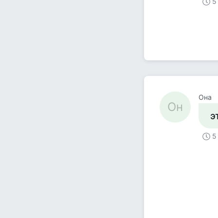
5
Она
Он
э
5