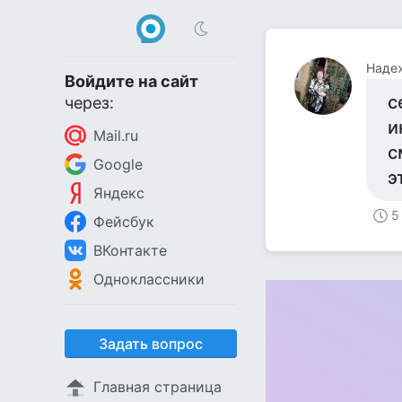
Наде
Войдите на сайт
с
через:
и
Mail.ru
с
Google
э
Яндекс
5
Фейсбук
ВКонтакте
Одноклассники
Задать вопрос
Главная страница