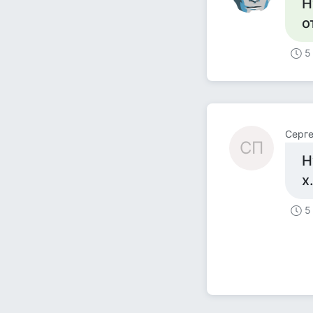
Н
о
5
Серге
СП
Н
х
5