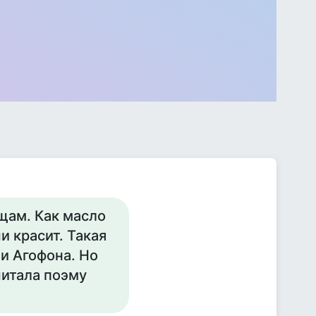
 щам. Как масло
и красит. Такая
 и Агофона. Но
читала поэму