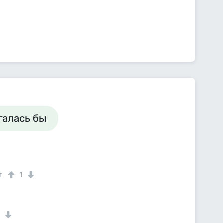
галась бы
т
1
1