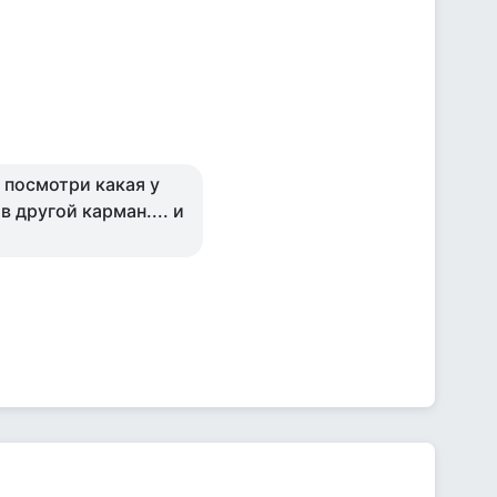
д посмотри какая у
 в другой карман.... и