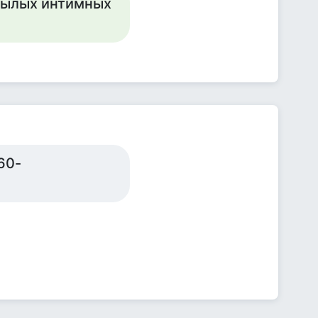
 былых интимных
60-