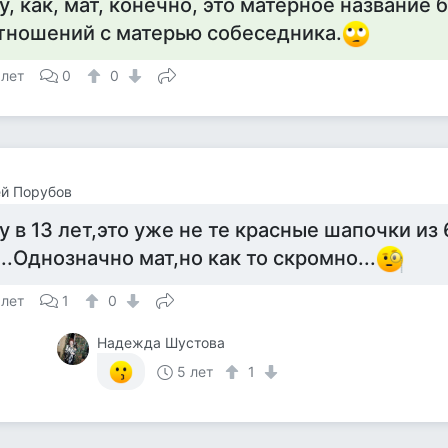
у, как, мат, конечно, это матерное название
тношений с матерью собеседника.
 лет
0
0
й Порубов
у в 13 лет,это уже не те красные шапочки из 
...Однозначно мат,но как то скромно...
 лет
1
0
Надежда Шустова
5 лет
1