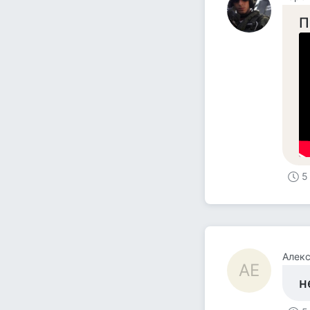
П
5
Алекс
АЕ
н