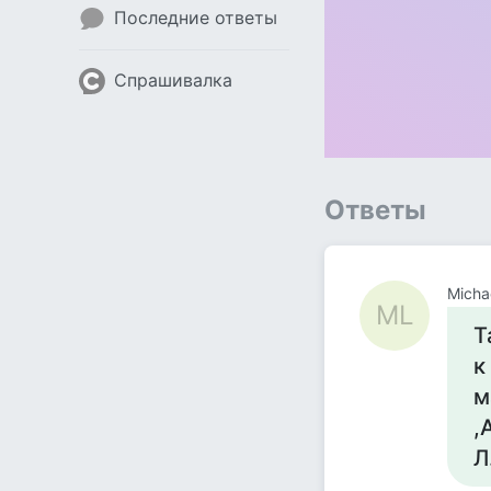
Последние ответы
Спрашивалка
Ответы
Micha
ML
Т
к
м
,
Л