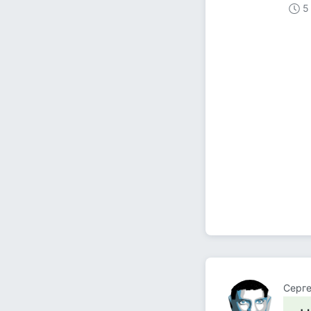
5
Серге