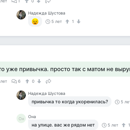
 лет
1
0
Надежда Шустова
5 лет
1
то уже привычка. просто так с матом не выру
 лет
6
0
Надежда Шустова
привычка то когда укоренилась?
5 ле
Она
Он
на улице. вас же рядом нет
5 лет