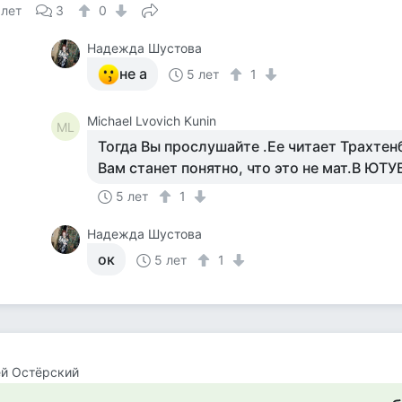
 лет
3
0
Надежда Шустова
не а
5 лет
1
Michael Lvovich Kunin
ML
Тогда Вы прослушайте .Ее читает Трахтенб
Вам станет понятно, что это не мат.В ЮТУ
5 лет
1
Надежда Шустова
ок
5 лет
1
й Остёрский