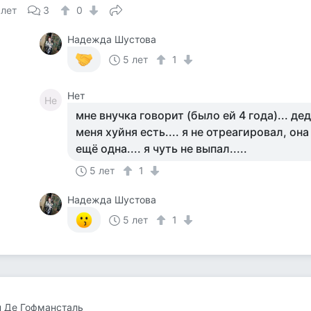
 лет
3
0
Надежда Шустова
5 лет
1
Нет
Не
мне внучка говорит (было ей 4 года)... де
меня хуйня есть.... я не отреагировал, она
ещё одна.... я чуть не выпал.....
5 лет
1
Надежда Шустова
5 лет
1
 Де Гофмансталь