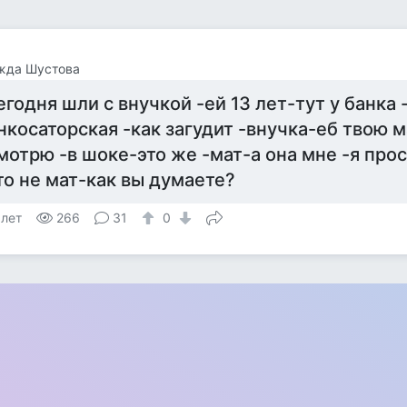
жда Шустова
егодня шли с внучкой -ей 13 лет-тут у банка
нкосаторская -как загудит -внучка-еб твою м
мотрю -в шоке-это же -мат-а она мне -я прос
то не мат-как вы думаете?
 лет
266
31
0