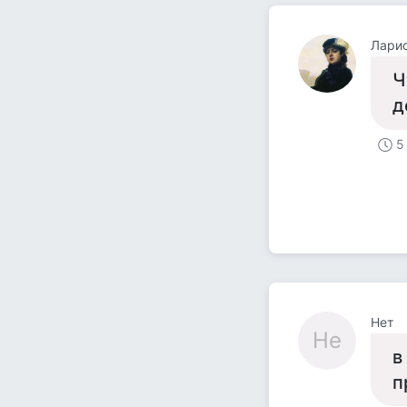
Лари
Ч
д
5
Нет
Не
в
п