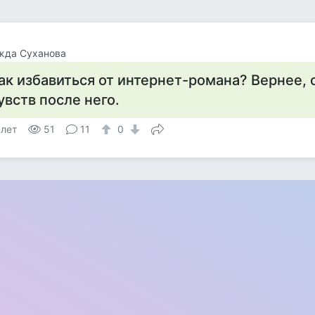
жда Суханова
ак избавиться от интернет-романа? Вернее, 
увств после него.
 лет
51
11
0