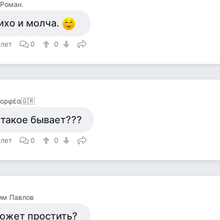
Роман.
ихо и молча.
 лет
0
0
ορφέα🇬🇷
 такое бывает???
 лет
0
0
им Павлов
ожет простить?