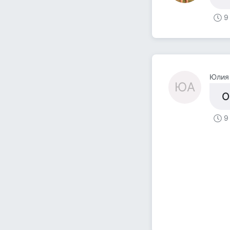
9
Юлия
ЮА
О
9