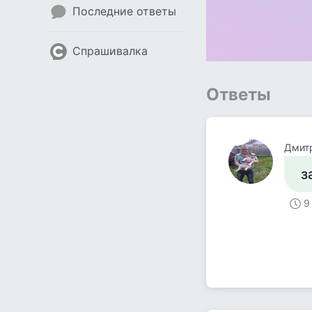
Последние ответы
Спрашивалка
Ответы
Дмит
з
9