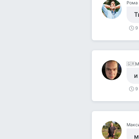
Рома 
Т
9
🇬🇷Μ
и
9
Макс
м