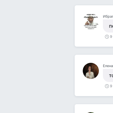
Ибра
п
9
Елен
т
9