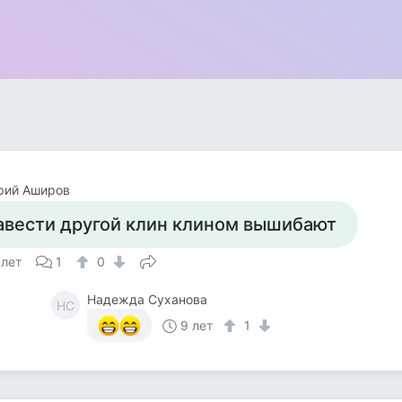
рий Аширов
авести другой клин клином вышибают
 лет
1
0
Надежда Суханова
НС
9 лет
1