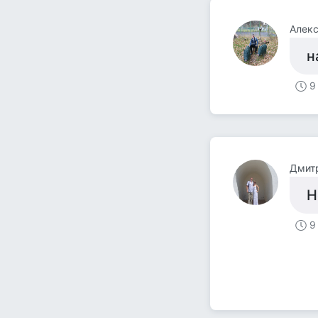
Алексей
н
9
Дмитр
Н
9