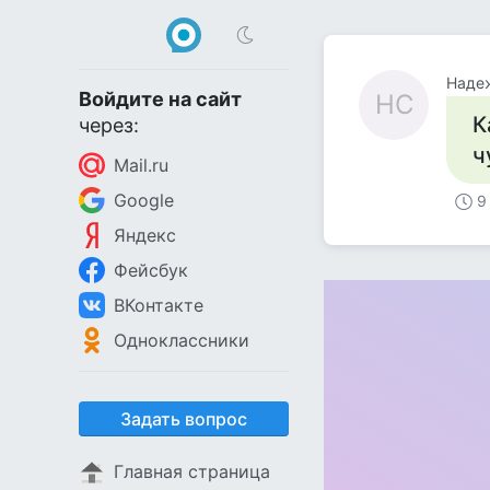
Наде
Войдите на сайт
НС
К
через:
ч
Mail.ru
Google
9
Яндекс
Фейсбук
ВКонтакте
Одноклассники
Задать вопрос
Главная страница