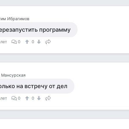
гим Ибрагимов
ерезапустить программу
 лет
0
0
а Мансурская
олько на встречу от дел
 лет
0
0