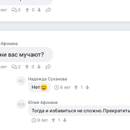
 лет
0
0
 Афонина
ни вас мучают?
 лет
2
0
Надежда Суханова
НС
Нет
9 лет
1
Юлия Афонина
ЮА
Тогда и избавиться не сложно.Прекратить
9 лет
1