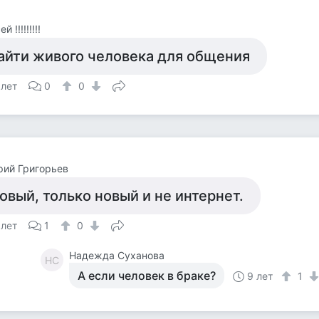
 !!!!!!!!!
айти живого человека для общения
 лет
0
0
ий Григорьев
овый, только новый и не интернет.
 лет
1
0
Надежда Суханова
НС
А если человек в браке?
9 лет
1