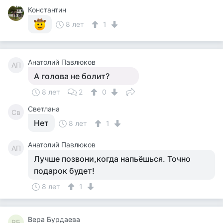
Константин
8 лет
1
Анатолий Павлюков
АП
А голова не болит?
8 лет
2
0
Светлана
Св
Нет
8 лет
1
Анатолий Павлюков
АП
Лучше позвони,когда напьёшься. Точно
подарок будет!
8 лет
1
Вера Бурдаева
ВБ