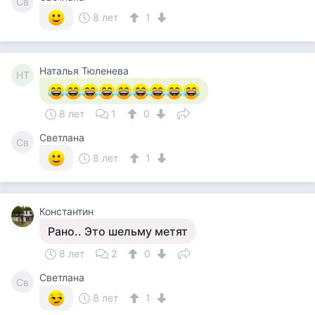
Св
8 лет
1
Наталья Тюленева
НТ
8 лет
1
0
Светлана
Св
8 лет
1
Константин
Рано.. Это шельму метят
8 лет
2
0
Светлана
Св
8 лет
1