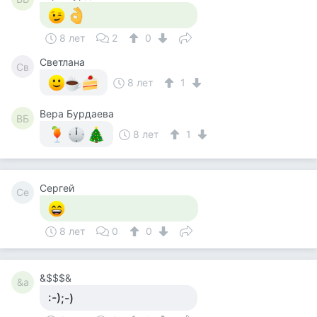
8 лет
2
0
Светлана
Св
8 лет
1
Вера Бурдаева
ВБ
8 лет
1
Сергей
Се
8 лет
0
0
&$$$&
&a
:-);-)