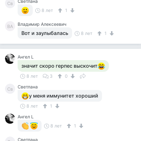
Светлана
Св
8 лет
1
Владимир Алексеевич
ВА
Вот и заулыбалась
8 лет
1
Ангел L
значит скоро герпес выскочит
8 лет
3
0
Светлана
Св
у меня иммунитет хороший
8 лет
1
Ангел L
8 лет
1
Светлана