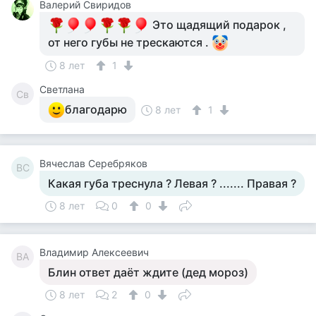
Валерий Свиридов
Это щадящий подарок ,
от него губы не трескаются .
8 лет
1
Светлана
Св
благодарю
8 лет
1
Вячеслав Серебряков
ВС
Какая губа треснула ? Левая ? ....... Правая ?
8 лет
0
0
Владимир Алексеевич
ВА
Блин ответ даёт ждите (дед мороз)
8 лет
2
0