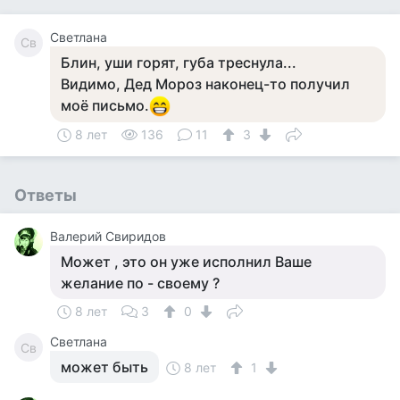
Светлана
Св
Блин, уши горят, губа треснула...
Видимо, Дед Мороз наконец-то получил
моё письмо.
8 лет
136
11
3
Ответы
Валерий Свиридов
Может , это он уже исполнил Ваше
желание по - своему ?
8 лет
3
0
Светлана
Св
может быть
8 лет
1