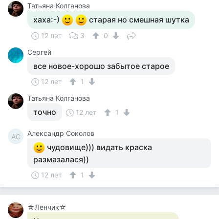
Татьяна Колганова
хаха:-)
старая но смешная шутка
12 лет
3
0
Cергей
все новое-хорошо забытое старое
12 лет
1
Татьяна Колганова
точно
12 лет
1
Александр Соколов
АС
чудовище))) видать краска
размазалася))
12 лет
1
☆Ленчик☆