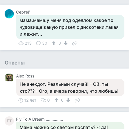
Cергей
мама.мама.у меня под одеялом какое то
чудовище!какую привел с дискотеки.такая
и лежит...
213
30
0
Ответы
Аlex Ross
Не анекдот. Реальный случай! - Ой, ты
кто??? - Ого, а вчера говорил, что любишь!
12 лет
0
0
Fly To A Dream ...............
FT
Мама можно со светом поспать? -: да!