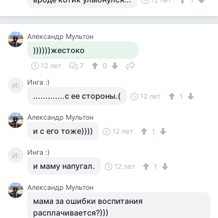
Александр Мультон
))))))жестоко
12 лет
7
0
Инга :)
И:
.............с ее стороны.(
12 лет
1
Александр Мультон
и с его тоже))))
12 лет
1
Инга :)
И:
и маму напугал.
12 лет
1
Александр Мультон
мама за ошибки воспитания
расплачивается?)))