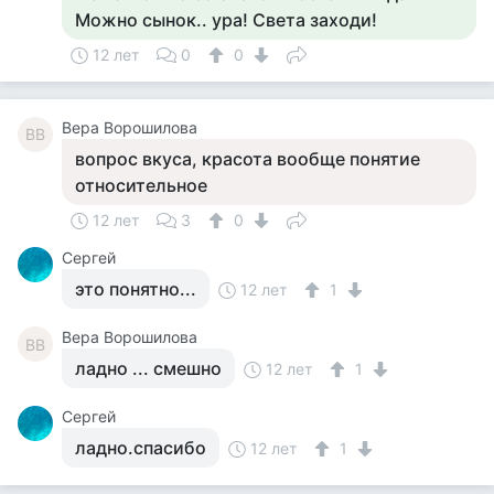
Можно сынок.. ура! Света заходи!
12 лет
0
0
Вера Ворошилова
ВВ
вопрос вкуса, красота вообще понятие
относительное
12 лет
3
0
Cергей
это понятно...
12 лет
1
Вера Ворошилова
ВВ
ладно ... смешно
12 лет
1
Cергей
ладно.спасибо
12 лет
1