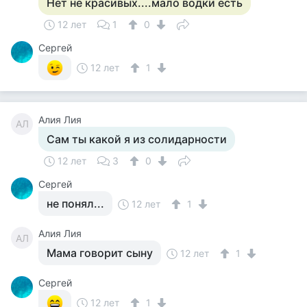
Нет не красивых....мало водки есть
12 лет
1
0
Cергей
12 лет
1
Алия Лия
АЛ
Сам ты какой я из солидарности
12 лет
3
0
Cергей
не понял...
12 лет
1
Алия Лия
АЛ
Мама говорит сыну
12 лет
1
Cергей
12 лет
1