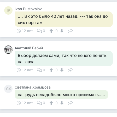
Ivan Pustovalov
IP
....Так это было 40 лет назад. --- так она до
сих пор там
12 лет
0
0
Анатолий Бабий
Выбор делаем сами, так что нечего пенять
на глаза.
12 лет
0
0
Светлана Храмцова
СХ
на грудь ненадобыло много принимать.....
12 лет
0
0