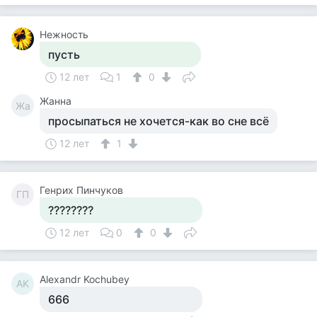
Нежность
пусть
12 лет
1
0
Жанна
Жа
просыпаться не хочется-как во сне всё
12 лет
1
Генрих Пинчуков
ГП
????????
12 лет
0
0
Alexandr Kochubey
AK
666