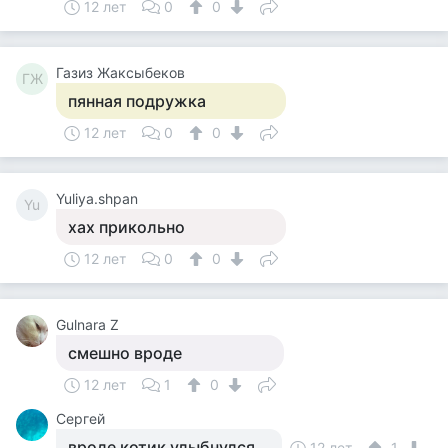
12 лет
0
0
Газиз Жаксыбеков
ГЖ
пянная подружка
12 лет
0
0
Yuliya.shpan
Yu
хах прикольно
12 лет
0
0
Gulnara Z
смешно вроде
12 лет
1
0
Cергей
вроде котик улыбнулся...
12 лет
1