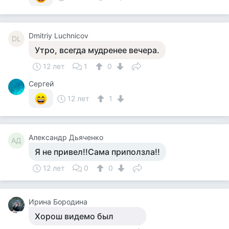
Dmitriy Luchnicov
DL
Утро, всегда мудренее вечера.
12 лет
1
0
Cергей
12 лет
1
Александр Дьяченко
АД
Я не привел!!Сама приползла!!
12 лет
0
0
Ирина Бородина
Хорош видемо был