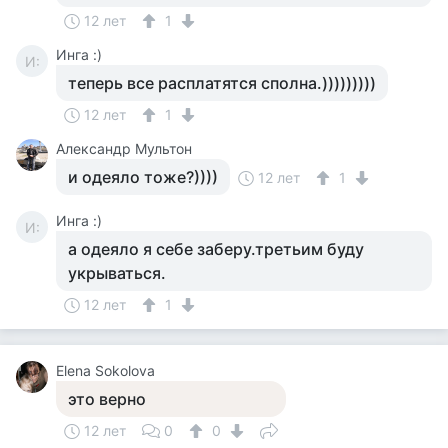
12 лет
1
Инга :)
И:
теперь все расплатятся сполна.)))))))))
12 лет
1
Александр Мультон
и одеяло тоже?))))
12 лет
1
Инга :)
И:
а одеяло я себе заберу.третьим буду
укрываться.
12 лет
1
Elena Sokolova
это верно
12 лет
0
0