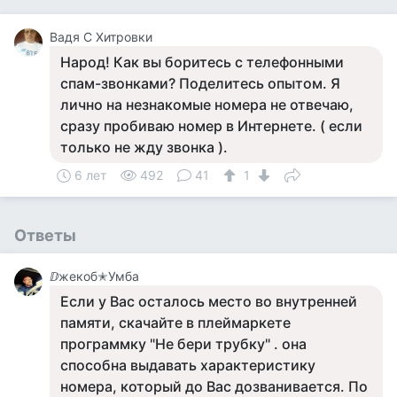
Вадя С Хитровки
Народ! Как вы боритесь с телефонными
спам-звонками? Поделитесь опытом. Я
лично на незнакомые номера не отвечаю,
сразу пробиваю номер в Интернете. ( если
только не жду звонка ).
6 лет
492
41
1
Ответы
ⅅжекоб✭Умба
Если у Вас осталось место во внутренней
памяти, скачайте в плеймаркете
программку "Не бери трубку" . она
способна выдавать характеристику
номера, который до Вас дозванивается. По