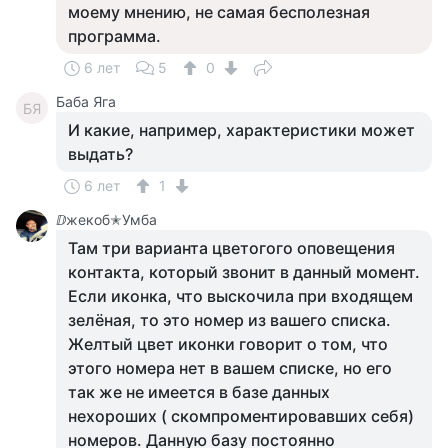
моему мнению, не самая бесполезная
программа.
6 лет
5
0
Баба Яга
БЯ
И какие, например, характеристики может
выдать?
6 лет
1
ⅅжекоб✭Умба
Там три варианта цветогого оповещения
контакта, который звонит в данный момент.
Если иконка, что выскочила при входящем
зелёная, то это номер из вашего списка.
Желтый цвет иконки говорит о том, что
этого номера нет в вашем списке, но его
так же не имеется в базе данных
нехороших ( скомпроментировавших себя)
номеров. Данную базу постоянно