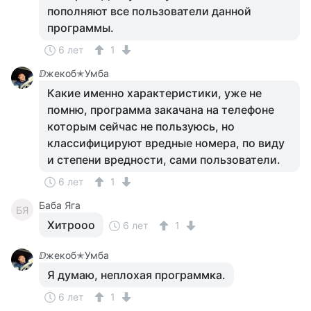
пополняют все пользователи данной
программы.
6 лет
1
ⅅжекоб✭Умба
Какие именно характеристики, уже не
помню, программа закачана на телефоне
которым сейчас не пользуюсь, но
классифицируют вредные номера, по виду
и степени вредности, сами пользователи.
6 лет
1
Баба Яга
БЯ
Хитрооо
6 лет
1
ⅅжекоб✭Умба
Я думаю, неплохая программка.
6 лет
1