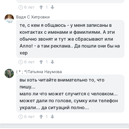
6 лет
1
Вадя С Хитровки
те, с кем я общаюсь - у меня записаны в
контактах с именами и фамилиями. А эти
обычно звонят и тут же сбрасывают или
Алло! - а там реклама.. Да пошли они бы на
хер
6 лет
1
( * ; *)Татьяна Наумова
вы хоть читайте внимательно то, что
пишу...
мало ли что может случится с человком...
может дали по голове, сумку или телефон
украли... да ситуаций полно...
6 лет
1