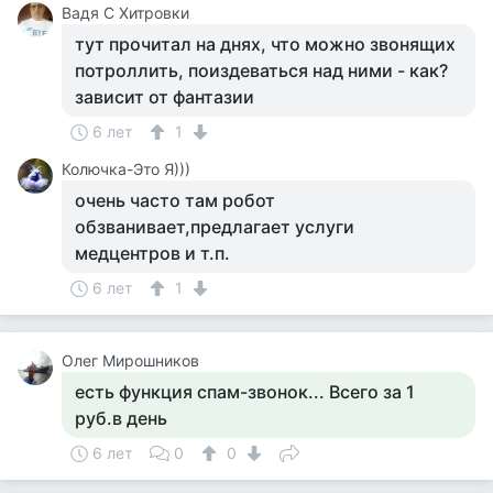
Вадя С Хитровки
тут прочитал на днях, что можно звонящих
потроллить, поиздеваться над ними - как?
зависит от фантазии
6 лет
1
Колючка-Это Я)))
очень часто там робот
обзванивает,предлагает услуги
медцентров и т.п.
6 лет
1
Олег Мирошников
есть функция спам-звонок... Всего за 1
руб.в день
6 лет
0
0