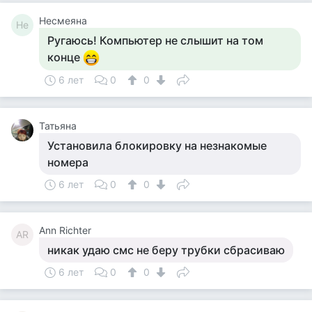
Несмеяна
Не
Ругаюсь! Компьютер не слышит на том
конце
6 лет
0
0
Татьяна
Установила блокировку на незнакомые
номера
6 лет
0
0
Ann Richter
AR
никак удаю смс не беру трубки сбрасиваю
6 лет
0
0