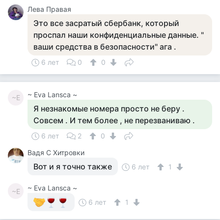
Лева Правая
Это все засратый сбербанк, который
проспал наши конфиденциальные данные. "
ваши средства в безопасности" ага .
6 лет
0
0
~ Eva Lansca ~
~E
Я незнакомые номера просто не беру .
Совсем . И тем более , не перезваниваю .
6 лет
2
0
Вадя С Хитровки
Вот и я точно также
6 лет
1
~ Eva Lansca ~
~E
6 лет
1