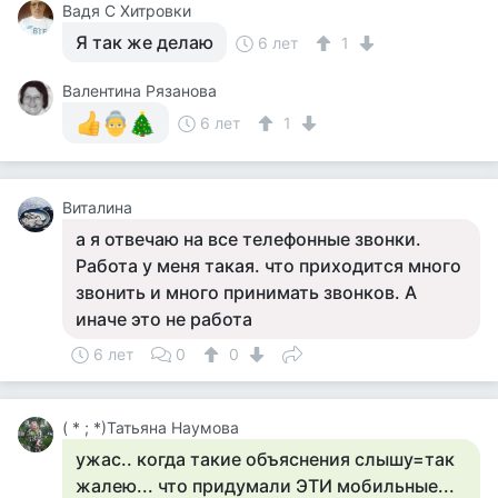
Вадя С Хитровки
Я так же делаю
6 лет
1
Валентина Рязанова
6 лет
1
Виталина
а я отвечаю на все телефонные звонки.
Работа у меня такая. что приходится много
звонить и много принимать звонков. А
иначе это не работа
6 лет
0
0
( * ; *)Татьяна Наумова
ужас.. когда такие объяснения слышу=так
жалею... что придумали ЭТИ мобильные...