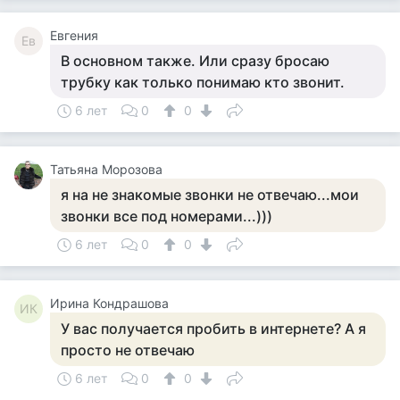
Евгения
Ев
В основном также. Или сразу бросаю
трубку как только понимаю кто звонит.
6 лет
0
0
Татьяна Морозова
я на не знакомые звонки не отвечаю...мои
звонки все под номерами...)))
6 лет
0
0
Ирина Кондрашова
ИК
У вас получается пробить в интернете? А я
просто не отвечаю
6 лет
0
0