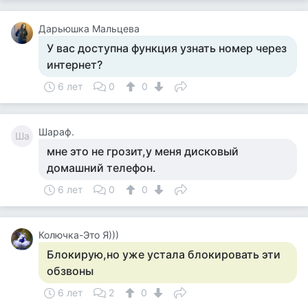
Дарьюшка Мальцева
У вас доступна функция узнать номер через
интернет?
6 лет
0
0
Шараф.
Ша
мне это не грозит,у меня дисковый
домашний телефон.
6 лет
0
0
Колючка-Это Я)))
Блокирую,но уже устала блокировать эти
обзвоны
6 лет
2
0