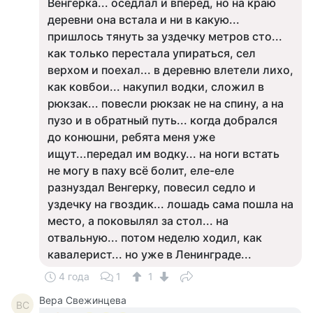
Венгерка... оседлал и вперёд, но на краю
деревни она встала и ни в какую...
пришлось тянуть за уздечку метров сто...
как только перестала упираться, сел
верхом и поехал... в деревню влетели лихо,
как ковбои... накупил водки, сложил в
рюкзак... повесли рюкзак не на спину, а на
пузо и в обратный путь... когда добрался
до конюшни, ребята меня уже
ищут...передал им водку... на ноги встать
не могу в паху всё болит, еле-еле
разнуздал Венгерку, повесил седло и
уздечку на гвоздик... лошадь сама пошла на
место, а поковылял за стол... на
отвальную... потом неделю ходил, как
кавалерист... но уже в Ленинграде...
4 года
1
1
Вера Свежинцева
ВС