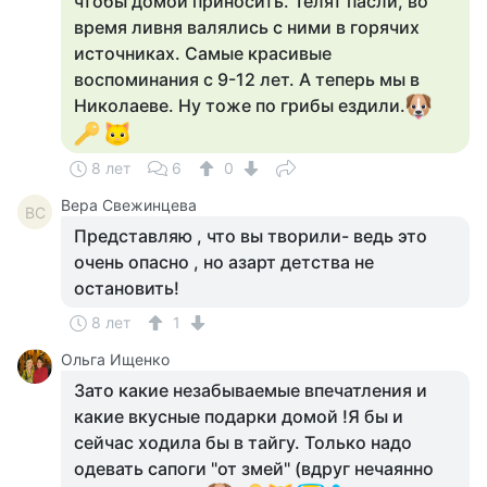
чтобы домой приносить. Телят пасли, во
время ливня валялись с ними в горячих
источниках. Самые красивые
воспоминания с 9-12 лет. А теперь мы в
Николаеве. Ну тоже по грибы ездили.
8 лет
6
0
Вера Свежинцева
ВС
Представляю , что вы творили- ведь это
очень опасно , но азарт детства не
остановить!
8 лет
1
Ольга Ищенко
Зато какие незабываемые впечатления и
какие вкусные подарки домой !Я бы и
сейчас ходила бы в тайгу. Только надо
одевать сапоги "от змей" (вдруг нечаянно