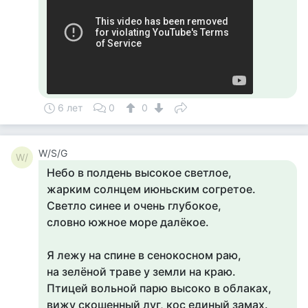
6 лет
0
0
W/S/G
W/
Небо в полдень высокое светлое,
жарким солнцем июньским согретое.
Светло синее и очень глубокое,
словно южное море далёкое.
Я лежу на спине в сенокосном раю,
на зелёной траве у земли на краю.
Птицей вольной парю высоко в облаках,
вижу скошенный луг, кос единый замах.