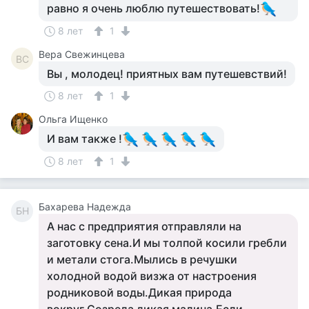
равно я очень люблю путешествовать!
8 лет
1
Вера Свежинцева
ВС
Вы , молодец! приятных вам путешевствий!
8 лет
1
Ольга Ищенко
И вам также !
8 лет
1
Бахарева Надежда
БН
А нас с предприятия отправляли на
заготовку сена.И мы толпой косили гребли
и метали стога.Мылись в речушки
холодной водой визжа от настроения
родниковой воды.Дикая природа