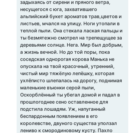
задыхаясь от сирени и пряного ветра,
несущегося с юга, захватившего
альпийский букет ароматов трав,цветов и
листьев, мчался на улицу. Ноги утопали в
теплой пыли. Она стекала лаская пальцы и
ты безмятежно смотрел на трепещущее за
деревьями солнце. Нега. Мир был добрым,
а жизнь вечной. Но до той поры, пока
соседская однорогая корова Манька не
опускала на твой красочный, утренний,
чистый мир тяжёлую лепёшку, которая
ухлёписто шлепалась на дорогу, поднимая
маленькие въюнки серой пыли,
Оскорблённый ты убегал домой и падал в
прошлогоднее сено оставленное для
подстила лошадям. Уж, напуганный
беспардонным появлением в его
королевстве, двуного существа уползал
лениво к смородиновому кусту. Пахло