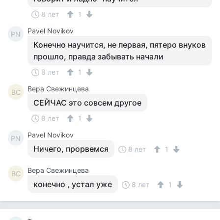
8 лет
1
Pavel Novikov
PN
Конечно научится, не первая, пятеро внуков
прошло, правда забывать начали
8 лет
1
Вера Свежинцева
ВС
СЕЙЧАС это совсем другое
8 лет
1
Pavel Novikov
PN
Ничего, прорвемся
8 лет
1
Вера Свежинцева
ВС
конечно , устал уже
8 лет
1