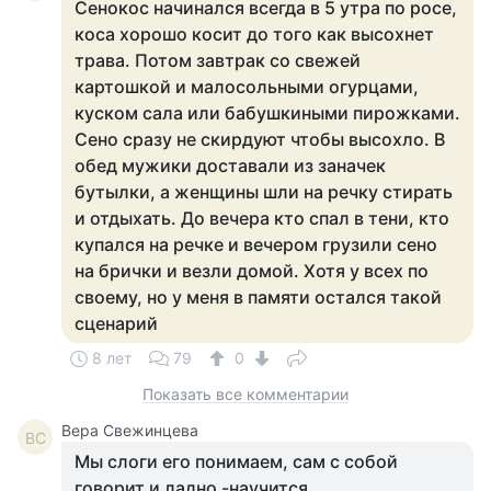
Сенокос начинался всегда в 5 утра по росе,
коса хорошо косит до того как высохнет
трава. Потом завтрак со свежей
картошкой и малосольными огурцами,
куском сала или бабушкиными пирожками.
Сено сразу не скирдуют чтобы высохло. В
обед мужики доставали из заначек
бутылки, а женщины шли на речку стирать
и отдыхать. До вечера кто спал в тени, кто
купался на речке и вечером грузили сено
на брички и везли домой. Хотя у всех по
своему, но у меня в памяти остался такой
сценарий
8 лет
79
0
Показать все комментарии
Вера Свежинцева
ВС
Мы слоги его понимаем, сам с собой
говорит и ладно -научится