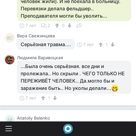
человек жили). И не поехала в больницу.
Перевязки делала фельдшер..
Преподавателя могли бы уволить...
7 лет
2
0
Вера Свежинцева
ВС
Серьёзная травма....
7 лет
1
Людмила Варивоцкая
...Была очень серьёзная. все дни и
пролежала.. Но скрыли . ЧЕГО ТОЛЬКО НЕ
ПЕРЕЖИВЁТ ЧЕЛОВЕК.. Да.могло бы и
заражение быть.. Но уколы делали...
7 лет
1
Anatoliy Belenko
AB
Она ж хоть в деревне была?Или книжек
страшилок начиталась?Я еще ручную