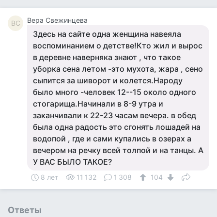
Вера Свежинцева
ВС
Здесь на сайте одна женщина навеяла
воспоминанием о детстве!Кто жил и вырос
в деревне наверняка знают , что такое
уборка сена летом -это мухота, жара , сено
сыпится за шиворот и колется.Народу
было много -человек 12--15 около одного
стогарища.Начинали в 8-9 утра и
заканчивали к 22-23 часам вечера. в обед
была одна радость это сгонять лошадей на
водопой , где и сами купались в озерах а
вечером на речку всей толпой и на танцы. А
У ВАС БЫЛО ТАКОЕ?
8 лет
11 132
1 308
104
Ответы