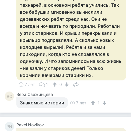
технарей, в основном ребята учились. Так
все бабушки мгновенно вычислили
деревенских ребят среди нас. Они не
всегда и ночевать то приходили. Работали
у этих стариков. И крыши перекрывали и
крыльцо подправляли. А сколько новых
колодцев вырыли!. Ребята и за нами
приходили, когда кто не справлялся в
одиночку. И что запомнилось на всю жизнь
- не взяли у стариков денег! Только
кормили вечерами старики их.
7 лет
1
0
Вера Свежинцева
ВС
Знакомые истории
7 лет
1
Pavel Novikov
PN