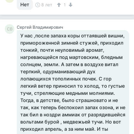
Нет
8 лет
1
Сергей Владимирович
СВ
У нас ,после запаха коры оттаявшей вишни,
примороженной зимней стужей, приходил
тонкий, почти неуловимый аромат,
нагревающейся под мартовским, бледным
солнцем, земли. А затем в воздухе витал
терпкий, одурманивающий дух
лопающихся тополинных почек. С гор
легкий ветер приносил то холод, то густые
тучи, стреляющие медными молниями.
Тогда, в детстве, было страшновато и не
так, как теперь беспокоил запах озона, и не
так бил в ноздри аммиак от разрядившейся
вольтами бурой , медвежьей тучи. Но вот
приходил апрель, а за ним май. И ты