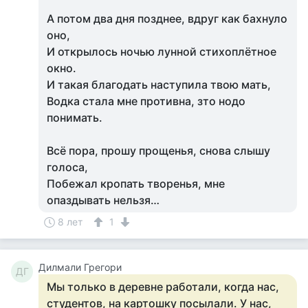
А потом два дня позднее, вдруг как бахнуло
оно,
И открылось ночью лунной стихоплётное
окно.
И такая благодать наступила твою мать,
Водка стала мне противна, зто нодо
понимать.
Всё пора, прошу прощенья, снова слышу
голоса,
Побежал кропать творенья, мне
опаздывать нельзя…
8 лет
1
Дилмали Грегори
ДГ
Мы только в деревне работали, когда нас,
студентов, на картошку посылали. У нас,