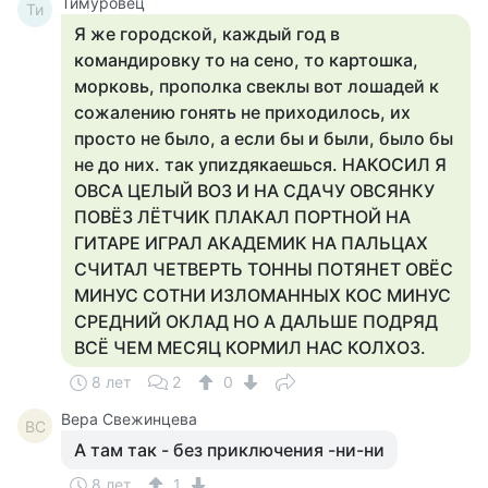
Тимуровец
Ти
Я же городской, каждый год в
командировку то на сено, то картошка,
морковь, прополка свеклы вот лошадей к
сожалению гонять не приходилось, их
просто не было, а если бы и были, было бы
не до них. так упиzдякаешься. НАКОСИЛ Я
ОВСА ЦЕЛЫЙ ВОЗ И НА СДАЧУ ОВСЯНКУ
ПОВЁЗ ЛЁТЧИК ПЛАКАЛ ПОРТНОЙ НА
ГИТАРЕ ИГРАЛ АКАДЕМИК НА ПАЛЬЦАХ
СЧИТАЛ ЧЕТВЕРТЬ ТОННЫ ПОТЯНЕТ ОВЁС
МИНУС СОТНИ ИЗЛОМАННЫХ КОС МИНУС
СРЕДНИЙ ОКЛАД НО А ДАЛЬШЕ ПОДРЯД
ВСЁ ЧЕМ МЕСЯЦ КОРМИЛ НАС КОЛХОЗ.
8 лет
2
0
Вера Свежинцева
ВС
А там так - без приключения -ни-ни
8 лет
1