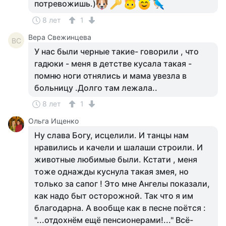
потревожишь.)
8 лет
1
Вера Свежинцева
ВС
У нас были черные такие- говорили , что
гадюки - меня в детстве кусала такая -
помню ноги отнялись и мама увезла в
больницу .Долго там лежала..
8 лет
1
Ольга Ищенко
Ну слава Богу, исцелили. И танцы нам
нравились и качели и шалаши строили. И
животные любимые были. Кстати , меня
тоже однажды куснула такая змея, но
только за сапог ! Это мне Ангелы показали,
как надо быт осторожной. Так что я им
благодарна. А вообще как в песне поётся :
"...отдохнём ещё пенсионерами!..." Всё-