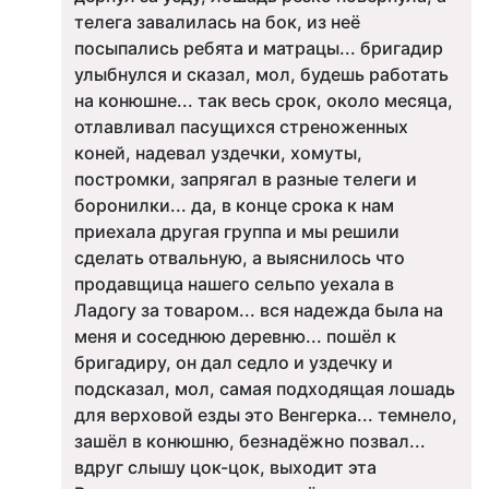
телега завалилась на бок, из неё
посыпались ребята и матрацы... бригадир
улыбнулся и сказал, мол, будешь работать
на конюшне... так весь срок, около месяца,
отлавливал пасущихся стреноженных
коней, надевал уздечки, хомуты,
постромки, запрягал в разные телеги и
боронилки... да, в конце срока к нам
приехала другая группа и мы решили
сделать отвальную, а выяснилось что
продавщица нашего сельпо уехала в
Ладогу за товаром... вся надежда была на
меня и соседнюю деревню... пошёл к
бригадиру, он дал седло и уздечку и
подсказал, мол, самая подходящая лошадь
для верховой езды это Венгерка... темнело,
зашёл в конюшню, безнадёжно позвал...
вдруг слышу цок-цок, выходит эта