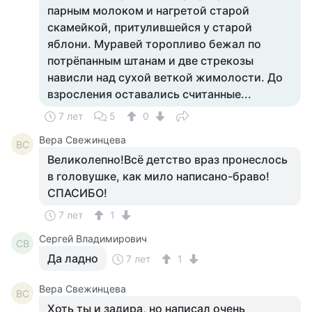
парным молоком и нагретой старой
скамейкой, притулившейся у старой
яблони. Муравей торопливо бежал по
потрёпанным штанам и две стрекозы
нависли над сухой веткой жимолости. До
взросления оставались считанные...
7 лет
5
0
Вера Свежинцева
ВС
Великолепно!Всё детство враз пронеслось
в головушке, как мило написано-браво!
СПАСИБО!
7 лет
1
Сергей Владимирович
СВ
Да ладно
7 лет
1
Вера Свежинцева
ВС
Хоть ты и задира, но написал очень