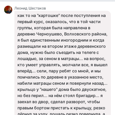
Леонид Шестаков
как то на "картошке" после поступления на
первый курс, оказалось, что в той части
группы, которая была направлена в
деревню Черноушево, Волховского района,
я был единственным иногородним и когда
размещали на втором этаже деревенского
дома, нужно было съездить на телеге с
лошадью, за сеном в матрацы... на вопрос,
кто умеет управлять, молчали все, я вышел
вперёд... сели, пару ребят со мной, и мы
помчались по деревне в указанное место,
набили матрацы сеном и повернули назад...
крыльцо у "нашего" дома было двускатное,
но без перил... на нём стоял бригадир... я
заехал во двор, сделал разворот, чтобы
правым бортом пристать к крыльцу, резко
дёрнул за узду, лошадь резко повернула, а