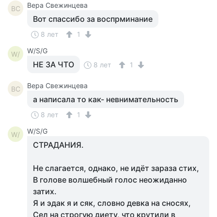
Вера Свежинцева
ВС
Вот спассибо за воспрминание
8 лет
1
W/S/G
W/
НЕ ЗА ЧТО
8 лет
1
Вера Свежинцева
ВС
а написала то как- невнимательность
8 лет
1
W/S/G
W/
СТРАДАНИЯ.
Не слагается, однако, не идёт зараза стих,
В голове волшебный голос неожиданно
затих.
Я и эдак я и сяк, словно девка на сносях,
Сел на строгую диету, что крутили в