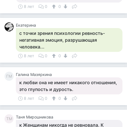
8 лет
0
0
Екатерина
с точки зрения психологии ревность-
негативная эмоция, разрушающая
человека...
8 лет
0
0
Галина Мазяркина
ГМ
к любви она не имеет никакого отношения,
это глупость и дурость.
8 лет
0
0
Таня Мирошникова
ТМ
к Женщинам никогда не ревновала. К