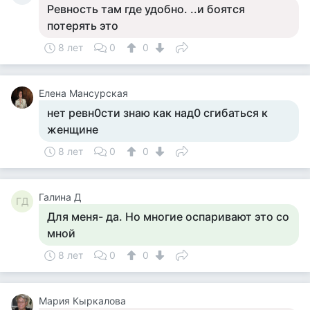
Ревность там где удобно. ..и боятся
потерять это
8 лет
0
0
Елена Мансурская
нет ревн0сти знаю как над0 сгибаться к
женщине
8 лет
0
0
Галина Д
ГД
Для меня- да. Но многие оспаривают это со
мной
8 лет
0
0
Мария Кыркалова