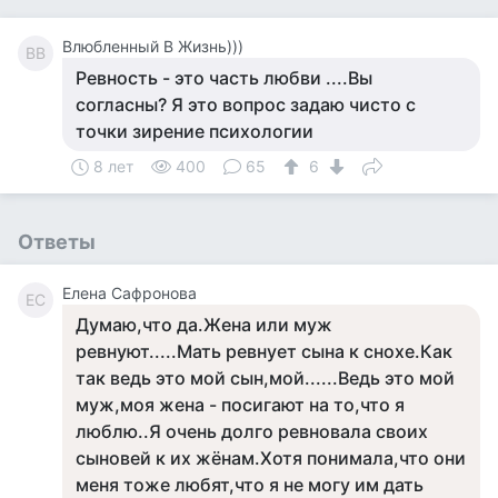
Влюбленный В Жизнь)))
ВВ
Ревность - это часть любви ....Вы
согласны? Я это вопрос задаю чисто с
точки зирение психологии
8 лет
400
65
6
Ответы
Елена Сафронова
ЕС
Думаю,что да.Жена или муж
ревнуют.....Мать ревнует сына к снохе.Как
так ведь это мой сын,мой......Ведь это мой
муж,моя жена - посигают на то,что я
люблю..Я очень долго ревновала своих
сыновей к их жёнам.Хотя понимала,что они
меня тоже любят,что я не могу им дать