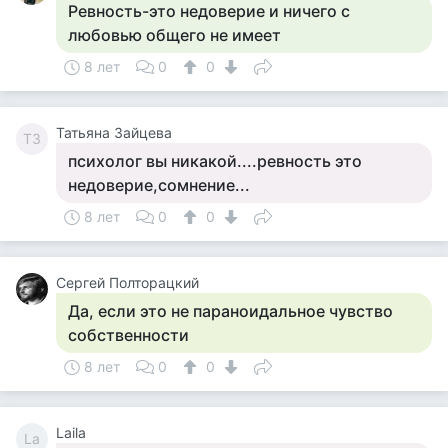
Ревность-это недоверие и ничего с
любовью общего не имеет
8 лет
0
0
Татьяна Зайцева
ТЗ
психолог вы никакой....ревность это
недоверие,сомнение...
8 лет
0
0
Сергей Полторацкий
Да, если это не параноидальное чувство
собственности
8 лет
0
0
Laila
La