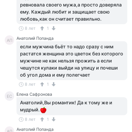
ревновала своего мужа,а просто доверяла
ему. Каждый любит и защищает свою
любовь,как он считает правильно.
8 лет
1
Анатолий Попанда
АП
если мужчина бьёт то надо сразу с ним
растатся женщина это цветок без которого
мужчине не как нельзя прожить а если
чешутся кулаки выйди на улицу и почеши
об угол дома и ему полегчает
8 лет
1
Елена Сафронова
ЕС
Анатолий,Вы романтик! Да к тому же и
мудрый.
8 лет
1
Анатолий Попанда
АП