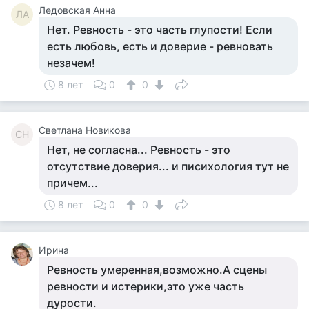
Ледовская Анна
ЛА
Нет. Ревность - это часть глупости! Если
есть любовь, есть и доверие - ревновать
незачем!
8 лет
0
0
Светлана Новикова
СН
Нет, не согласна... Ревность - это
отсутствие доверия... и писихология тут не
причем...
8 лет
0
0
Ирина
Ревность умеренная,возможно.А сцены
ревности и истерики,это уже часть
дурости.