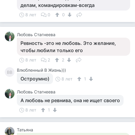
делам, командировкам-всегда
8 лет
0
0
Любовь Стагнеева
Ревность -это не любовь. Это желание,
чтобы любили только его
8 лет
2
2
Влюбленный В Жизнь)))
ВВ
Остроумно)
8 лет
1
Любовь Стагнеева
А любовь не ревнива, она не ищет своего
8 лет
1
Татьяна