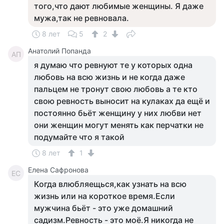
того,что дают любимые женщины. Я даже
мужа,так не ревновала.
8 лет
5
2
Анатолий Попанда
АП
я думаю что ревнуют те у которых одна
любовь на всю жизнь и не когда даже
пальцем не тронут свою любовь а те кто
свою ревность выносит на кулаках да ещё и
постоянно бьёт женщину у них любви нет
они женщин могут менять как перчатки не
подумайте что я такой
8 лет
1
Елена Сафронова
ЕС
Когда влюбляещься,как узнать на всю
жизнь или на короткое время.Если
мужчина бьёт - это уже домашний
садизм.Ревность - это моё.Я никогда не