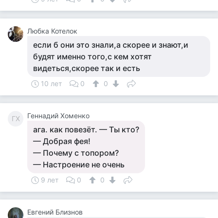
Любка Котелок
если б они это знали,а скорее и знают,и
будят именно того,с кем хотят
видеться,скорее так и есть
10 лет
0
0
Геннадий Хоменко
ГХ
ага. как повезёт. — Ты кто?
— Добрая фея!
— Почему с топором?
— Настроение не очень
9 лет
0
0
Евгений Близнов