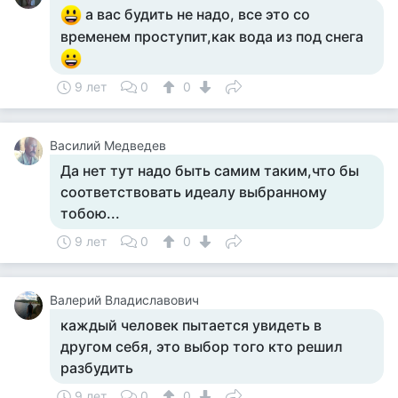
а вас будить не надо, все это со
временем проступит,как вода из под снега
9 лет
0
0
Василий Медведев
Да нет тут надо быть самим таким,что бы
соответствовать идеалу выбранному
тобою...
9 лет
0
0
Валерий Владиславович
каждый человек пытается увидеть в
другом себя, это выбор того кто решил
разбудить
9 лет
0
0