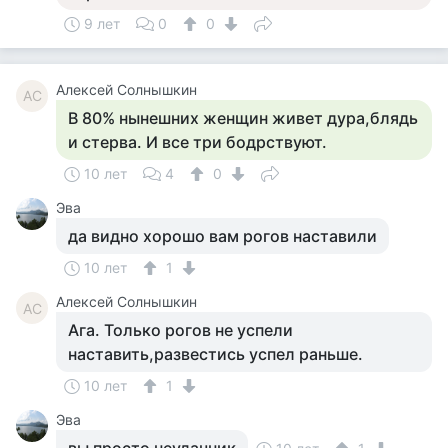
9 лет
0
0
Алексей Солнышкин
АС
В 80% нынешних женщин живет дура,блядь
и стерва. И все три бодрствуют.
10 лет
4
0
Эва
да видно хорошо вам рогов наставили
10 лет
1
Алексей Солнышкин
АС
Ага. Только рогов не успели
наставить,развестись успел раньше.
10 лет
1
Эва