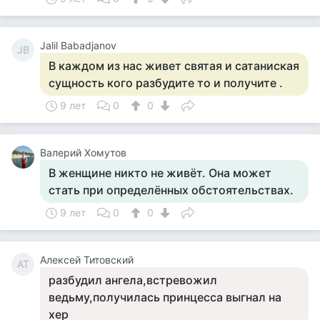
Jalil Babadjanov
JB
В каждом из нас живет святая и сатаниская
сущность кого разбудите то и получите .
9 лет
0
0
Валерий Хомутов
В женщине никто не живёт. Она может
стать при определённых обстоятельствах.
9 лет
0
0
Алексей Титовский
АТ
разбудил ангела,встревожил
ведьму,получилась принцесса выгнал на
хер