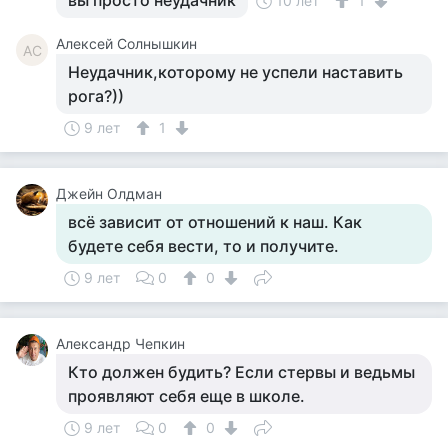
вы просто неудачник
10 лет
1
Алексей Солнышкин
АС
Неудачник,которому не успели наставить
рога?))
9 лет
1
Джейн Олдман
всё зависит от отношений к наш. Как
будете себя вести, то и получите.
9 лет
0
0
Александр Чепкин
Кто должен будить? Если стервы и ведьмы
проявляют себя еще в школе.
9 лет
0
0