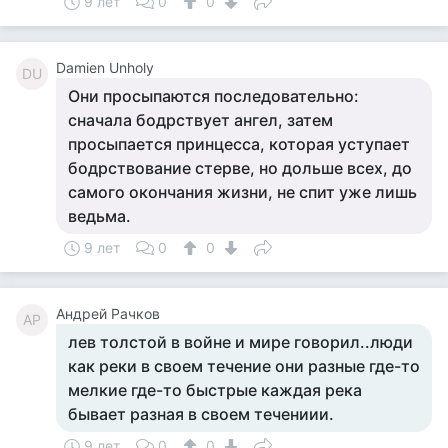
9 лет
0
0
Damien Unholy
DU
Они просыпаются последовательно:
сначала бодрствует ангел, затем
просыпается принцесса, которая уступает
бодрствование стерве, но дольше всех, до
самого окончания жизни, не спит уже лишь
ведьма.
9 лет
0
0
Андрей Рачков
АР
лев толстой в войне и мире говорил..люди
как реки в своем течение они разные где-то
мелкие где-то быстрые каждая река
бывает разная в своем течениии.
9 лет
0
0