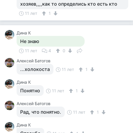
хозяев,,,,как то определись кто есть кто
11 лет
1
Дина К
Не знаю
11 лет
4
0
Алексей Батогов
...холокоста
11 лет
1
Дина К
Понятно
11 лет
1
Алексей Батогов
Рад, что понятно.
11 лет
1
Дина К