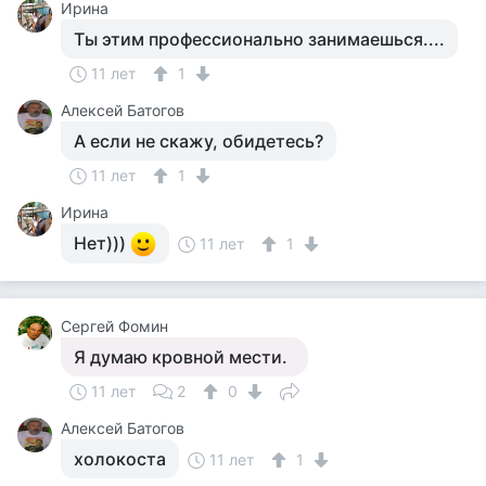
Ирина
Ты этим профессионально занимаешься....
11 лет
1
Алексей Батогов
А если не скажу, обидетесь?
11 лет
1
Ирина
Нет)))
11 лет
1
Сергей Фомин
Я думаю кровной мести.
11 лет
2
0
Алексей Батогов
холокоста
11 лет
1