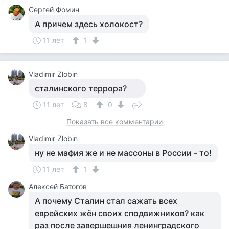
Сергей Фомин
А причем здесь холокост?
11 лет
1
Vladimir Zlobin
сталинского террора?
11 лет
8
0
Показать все комментарии
Vladimir Zlobin
ну не мафия же и не массоны в России - то!
11 лет
1
Алексей Батогов
А почему Сталин стал сажать всех
еврейских жён своих сподвижников? как
раз после завершешния ленинградского