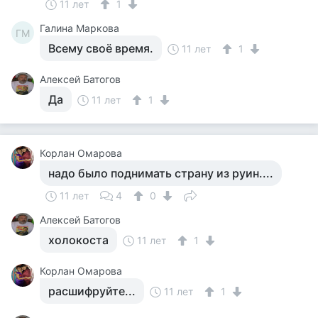
11 лет
1
Галина Маркова
ГМ
Всему своё время.
11 лет
1
Алексей Батогов
Да
11 лет
1
Корлан Омарова
надо было поднимать страну из руин....
11 лет
4
0
Алексей Батогов
холокоста
11 лет
1
Корлан Омарова
расшифруйте...
11 лет
1