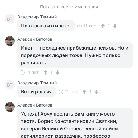
Показать все комментарии
Владимир Темный
ВТ
По отзывам в инете.
11 лет
1
Алексей Батогов
Инет -- последнее прибежище психов. Но и
порядочных людей тоже. Нужно только
различать.
11 лет
1
Владимир Темный
ВТ
Вот и роюсь.
11 лет
1
Алексей Батогов
Успеха! Хочу послать Вам книгу моего
тестя. Борис Константинович Святкин,
ветеран Великой Отечественной войны,
артиллерист-разведчик, профессор