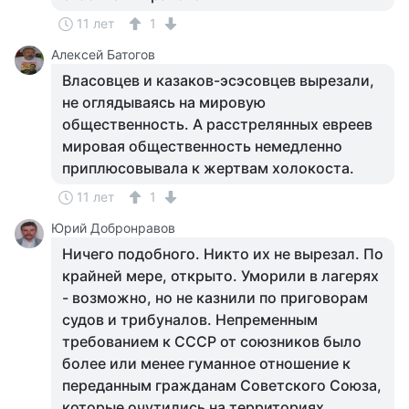
11 лет
1
Алексей Батогов
Власовцев и казаков-эсэсовцев вырезали,
не оглядываясь на мировую
общественность. А расстрелянных евреев
мировая общественность немедленно
приплюсовывала к жертвам холокоста.
11 лет
1
Юрий Добронравов
Ничего подобного. Никто их не вырезал. По
крайней мере, открыто. Уморили в лагерях
- возможно, но не казнили по приговорам
судов и трибуналов. Непременным
требованием к СССР от союзников было
более или менее гуманное отношение к
переданным гражданам Советского Союза,
которые очутились на территориях,