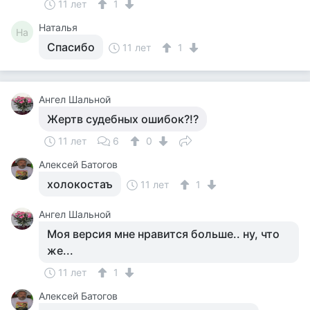
11 лет
1
Наталья
На
Спасибо
11 лет
1
Ангел Шальной
Жертв судебных ошибок?!?
11 лет
6
0
Алексей Батогов
холокостаъ
11 лет
1
Ангел Шальной
Моя версия мне нравится больше.. ну, что
же...
11 лет
1
Алексей Батогов