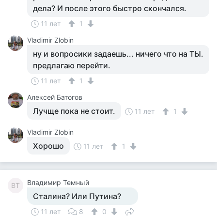
дела? И после этого быстро скончался.
11 лет
1
Vladimir Zlobin
ну и вопросики задаешь... ничего что на ТЫ.
предлагаю перейти.
11 лет
1
Алексей Батогов
Лучще пока не стоит.
11 лет
1
Vladimir Zlobin
Хорошо
11 лет
1
Владимир Темный
ВТ
Сталина? Или Путина?
11 лет
8
0