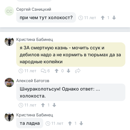
Сергей Саницкий
СС
при чем тут холокост?
11 лет
1
Кристина Бабинец
я ЗА смертную казнь - мочить ссук и
дебилов надо а не кормить в тюрьмах да за
народные копейки
11 лет
6
0
Алексей Батогов
Шнураколотьсун! Однако ответ: ...
холокоста.
11 лет
1
Кристина Бабинец
та ладна
11 лет
1