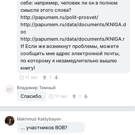
себе: например, человек ли он в полном
смысле этого слова?
http://papumem.ru/polit-prosvet/
http://papumem.ru/data/documents/KNIGA.d
oc
http://papumem.ru/data/documents/KNIGA.r
tf Если же возникнут проблемы, можете
сообщить мне адрес электронной почты,
по которому я незамедлительно вышлю
книгу!
11 лет
1
Владимир Темный
ВТ
Спасибо.
11 лет
1
Makhmud Kaldybayev
... участников ВОВ?