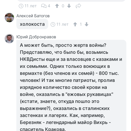
11 лет
4
0
Алексей Батогов
холокоста
11 лет
1
Юрий Добронравов
А может быть, просто жертв войны?
Представляю, что было бы, возьмись
НКВДисты еще и за власовцев с казаками и
их семьями. Одних только воюющих в
вермахте (без членов их семей) - 800 тыс.
человек! И так многие патриоты, пролив
изрядное количество своей крови на
войне, оказались в "ежовых рукавицах"
(кстати, знаете, откуда пошло это
выражение?), оказались в сталинских
застенках и лагерях. Как, например,
Березняк - легендарный майор Вихрь -
спаситель Кракова.