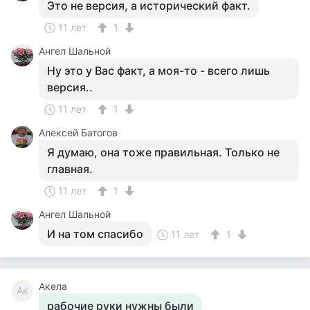
Это не версия, а исторический факт.
11 лет
1
Ангел Шальной
Ну это у Вас факт, а моя-то - всего лишь
версия..
11 лет
1
Алексей Батогов
Я думаю, она тоже правильная. Только не
главная.
11 лет
1
Ангел Шальной
И на том спасибо
11 лет
1
Акела
Ак
рабочие руки нужны были