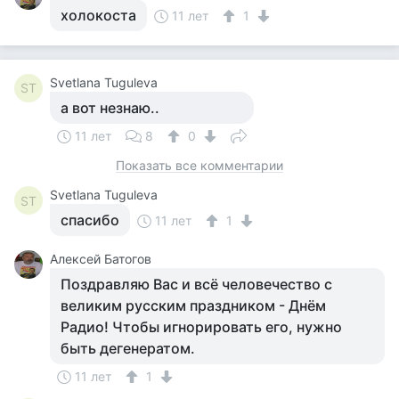
холокоста
11 лет
1
Svetlana Tuguleva
ST
а вот незнаю..
11 лет
8
0
Показать все комментарии
Svetlana Tuguleva
ST
спасибо
11 лет
1
Алексей Батогов
Поздравляю Вас и всё человечество с
великим русским праздником - Днём
Радио! Чтобы игнорировать его, нужно
быть дегенератом.
11 лет
1