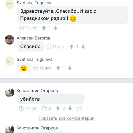
Svetlana Tuguleva
ST
Здравствуйте..Спасибо..И вас с
Праздником радио!!
11 лет
1
Алексей Батогов
Спасибо
11 лет
1
Svetlana Tuguleva
ST
11 лет
1
Константин Огарков
убийств
11 лет
8
0
Показать все комментарии
Константин Огарков