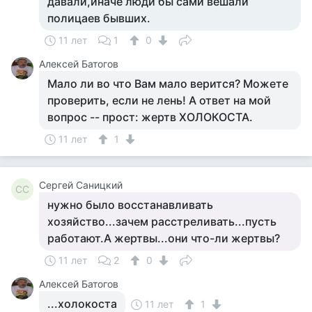
давали,иначе люди бы сами вешали
полицаев бывших.
11 лет
1
0
Алексей Батогов
Мало ли во что Вам мало верится? Можете
проверить, если не лень! А ответ на мой
вопрос -- прост: жертв ХОЛОКОСТА.
11 лет
1
Сергей Саницкий
СС
нужно было восстанавливать
хозяйство...зачем расстреливать...пусть
работают.А жертвы...они что-ли жертвы?
11 лет
2
0
Алексей Батогов
...холокоста
11 лет
1