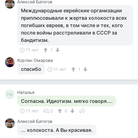
Алексей Батогов
Международные еврейские организации
приплюсовывали к жертва холокоста всех
погибших евреев, в том числе и тех, кого
после войны расстреливали в СССР за
бандитизм.
11 лет
1
Корлан Омарова
спасибо
11 лет
1
Наталья
На
Согласна. Идиотизм. мягко говоря....
11 лет
2
0
Алексей Батогов
... холокоста. А Вы красивая.