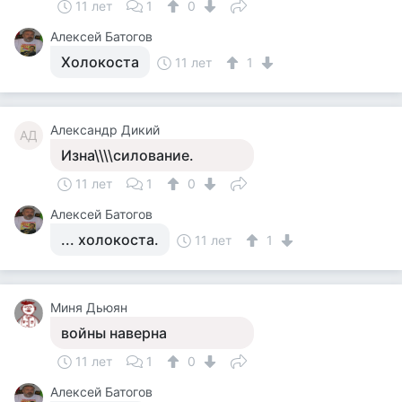
11 лет
1
0
Алексей Батогов
Холокоста
11 лет
1
Александр Дикий
АД
Изна\\\\силование.
11 лет
1
0
Алексей Батогов
... холокоста.
11 лет
1
Миня Дьюян
войны наверна
11 лет
1
0
Алексей Батогов