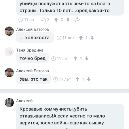
убийцы послужат хоть чем-то на благо
страны. Только 10 лет....бред какой-то
11 лет
3
0
Алексей Батогов
... холокоста.
11 лет
1
Таня Вредина
ТВ
точно бред
11 лет
1
Алексей Батогов
Увы. это так
11 лет
1
Алексей
Кровавые коммунисты,убить
отказывались!А если честно то мало
верится,после войны еще как вышку