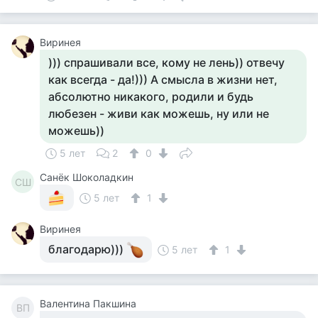
Виринея
))) спрашивали все, кому не лень)) отвечу
как всегда - да!))) А смысла в жизни нет,
абсолютно никакого, родили и будь
любезен - живи как можешь, ну или не
можешь))
5 лет
2
0
Санёк Шоколадкин
СШ
5 лет
1
Виринея
благодарю)))
5 лет
1
Валентина Пакшина
ВП