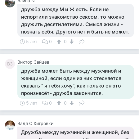
Алина N
дружба между М и Ж есть. Если не
испортили знакомство сексом, то можно
дружить десятилетиями. Смысл жизни -
познать себя. Другого нет и быть не может.
5 лет
0
0
Виктор Зайцев
ВЗ
дружба может быть между мужчиной и
женщиной, если один из них стесняется
сказать " я тебя хочу", как только он это
произнесёт- дружба закончится.
5 лет
0
0
Вадя С Хитровки
Дружба между мужчиной и женщиной, без