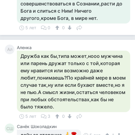
совершенствоваться в Сознании,расти до
Бога и слиться с Ним! Ничего
другого,кроме Бога, в мире нет.
5 лет
0
0
Аленка
Ал
Дружба как бы,типа может,нооо мужчина
или парень дружат только с той,которая
ему нравится или возможно даже
любит,понимаешь?По крайней мере в моем
случае так,ну или если бухают вместе,но я
не пью.А смысл жизни,остаться человеком
при любых обстоятельствах,как бы не
было тяжело.
5 лет
3
0
Санёк Шоколадкин
СШ