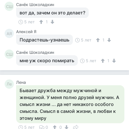
Санёк Шоколадкин
СШ
вот да, зачем он это делает?
5 лет
1
Алексей Я
АЯ
Подрастешь-узнаешь
5 лет
1
Санёк Шоколадкин
СШ
мне уж скоро помирать
5 лет
1
Лена
Ле
Бывает дружба между мужчиной и
женщиной. У меня полно друзей мужчин. А
смысл жизни ... да нет никакого особого
смысла. Смысл в самой жизни, в любви к
этому миру
5 лет
0
0