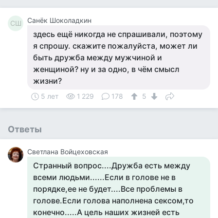
Санёк Шоколадкин
СШ
здесь ещё никогда не спрашивали, поэтому
я спрошу. скажите пожалуйста, может ли
быть дружба между мужчиной и
женщиной? ну и за одно, в чём смысл
жизни?
5 лет
1 229
178
5
Ответы
Светлана Войцеховская
Странный вопрос....Дружба есть между
всеми людьми......Если в голове не в
порядке,ее не будет....Все проблемы в
голове.Если голова наполнена сексом,то
конечно.....А цель наших жизней есть