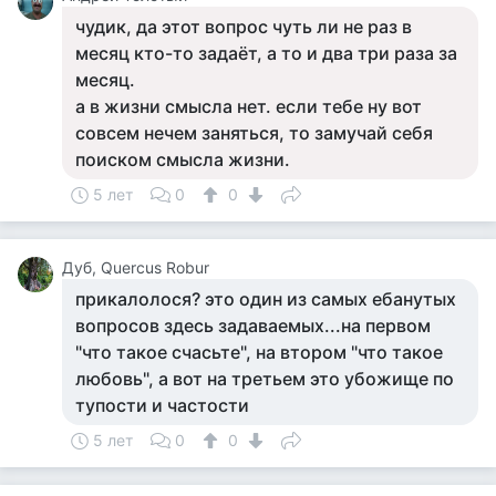
чудик, да этот вопрос чуть ли не раз в
месяц кто-то задаёт, а то и два три раза за
месяц.
а в жизни смысла нет. если тебе ну вот
совсем нечем заняться, то замучай себя
поиском смысла жизни.
5 лет
0
0
Дуб, Quercus Robur
прикалолося? это один из самых ебанутых
вопросов здесь задаваемых...на первом
"что такое счасьте", на втором "что такое
любовь", а вот на третьем это убожище по
тупости и частости
5 лет
0
0