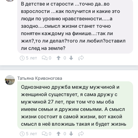
В детстве и старости ...точно да..во
взрослости ...как получится и какие это
люди по уровню нравственности.....а
заодно....смысл жизни станет точно
понятен каждому на финише...:так ли
жил?,то ли делал?того ли любил?оставил
ли след на земле?
5 лет
0
0
Татьяна Кривоногова
Однозначно дружба между мужчиной и
женщиной существует, я сама дружу с
мужчиной 27 лет, при том что мы оба
имеем семьи и дружим семьями. А смысл
жизни состоит в самой жизни, вот какой
смысл в неё вложишь такая и будет жизнь
5 лет
0
0