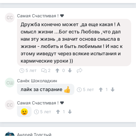
Самая Счастливая ! ❤
СС
Дружба конечно может ,да еще какая ! А
смысл жизни ...Бог есть Любовь ,что дал
нам эту жизнь ,а значит основа смысла в
жизни - любить и быть любимым ! И нас к
этому ииведут через всякие испытания и
кармические уроки ))
5 лет
2
0
Санёк Шоколадкин
СШ
лайк за старание
5 лет
1
Самая Счастливая ! ❤
СС
5 лет
1
Андрей Толстый