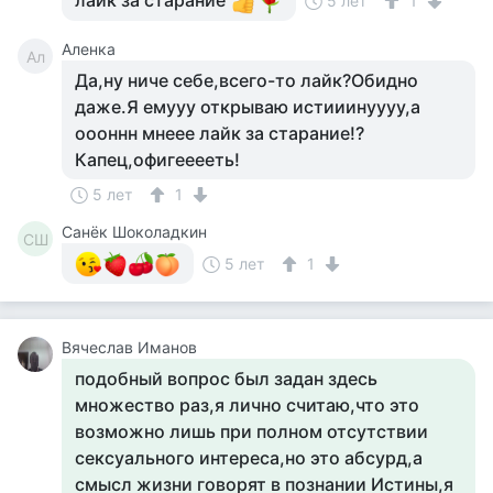
лайк за старание
5 лет
1
Аленка
Ал
Да,ну ниче себе,всего-то лайк?Обидно
даже.Я емууу открываю истииинуууу,а
оооннн мнеее лайк за старание!?
Капец,офигееееть!
5 лет
1
Санёк Шоколадкин
СШ
5 лет
1
Вячеслав Иманов
подобный вопрос был задан здесь
множество раз,я лично считаю,что это
возможно лишь при полном отсутствии
сексуального интереса,но это абсурд,а
смысл жизни говорят в познании Истины,я