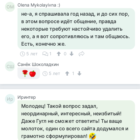
Olena Mykolayivna :)
OM
не-а, я спрашивала год назад, и до сих пор,
в этом вопросе идёт общение, правда
некоторые требуют настойчиво удалить
его, а я вот сопротивляюсь и там общаюсь.
Есть, конечно же.
5 лет
1
0
Санёк Шоколадкин
СШ
5 лет
1
Иринтер
Ир
Молодец! Такой вопрос задал,
неординарный, интересный, неизбитый!
Даже Гугл не сможет ответить! Ты ваще
молоток, один со всего сайта додумался и
грамотно сформулировал!