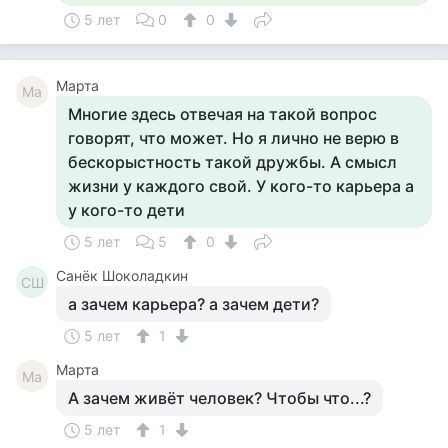
5 лет
0
0
Марта
Ма
Многие здесь отвечая на такой вопрос
говорят, что может. Но я лично не верю в
бескорыстность такой дружбы. А смысл
жизни у каждого свой. У кого-то карьера а
у кого-то дети
5 лет
5
0
Санёк Шоколадкин
СШ
а зачем карьера? а зачем дети?
5 лет
1
Марта
Ма
А зачем живёт человек? Чтобы что...?
5 лет
1