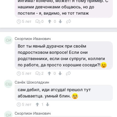
интима? конечно, может! Я тому пример. С
нашими девчонками общаюсь, но до
постели - я, видимо, не тот типаж
5 лет
0
0
Скорпион Иванович
СИ
Вот ты явный дурачок при своём
подростковом вопросе! Если они
родственники, если они супруги, коллеги
по работе, да просто хорошие соседи?!
5 лет
2
0
Санёк Шоколадкин
СШ
сам дебил, иди атсуда! прешол тут
абзываетца. умный блин.
5 лет
1
Скорпион Иванович
СИ