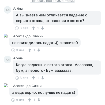
Показать все комментарии
Алёна
Ал
А вы знаете чем отличается падение с
первого этажа, от падения с пятого?
8 лет
1
Александр Сичкин
не приходилось падать)) скажите0
8 лет
1
Алёна
Ал
Когда падаешь с пятого этажа- Аааааааа,
бум, а первого- Бум,аааааааа.
8 лет
1
Александр Сичкин
а ведь верно. но лучше не падать)
8 лет
1