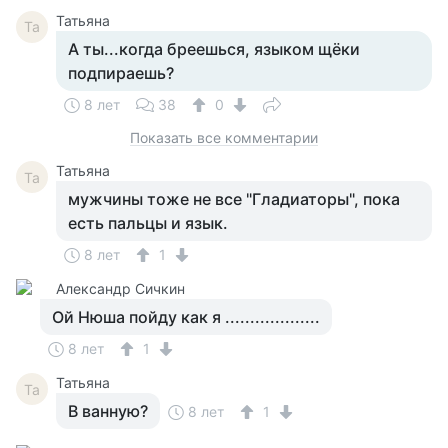
Татьяна
Та
А ты...когда бреешься, языком щёки
подпираешь?
8 лет
38
0
Показать все комментарии
Татьяна
Та
мужчины тоже не все "Гладиаторы", пока
есть пальцы и язык.
8 лет
1
Александр Сичкин
Ой Нюша пойду как я ...................
8 лет
1
Татьяна
Та
В ванную?
8 лет
1