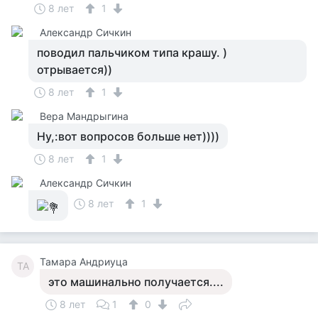
8 лет
1
Александр Сичкин
поводил пальчиком типа крашу. )
отрывается))
8 лет
1
Вера Мандрыгина
Ну,:вот вопросов больше нет))))
8 лет
1
Александр Сичкин
8 лет
1
Тамара Андриуца
ТА
это машинально получается....
8 лет
1
0