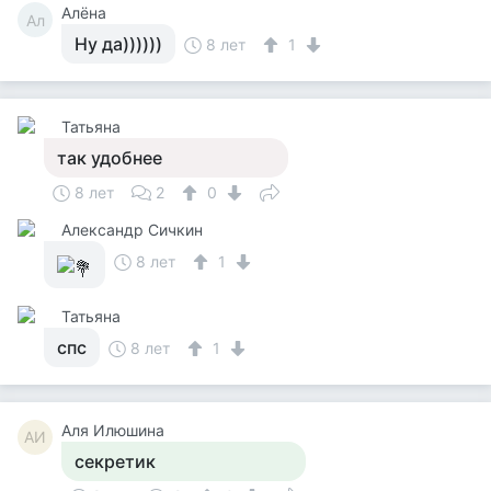
Алёна
Ал
Ну да))))))
8 лет
1
Татьяна
так удобнее
8 лет
2
0
Александр Сичкин
8 лет
1
Татьяна
спс
8 лет
1
Аля Илюшина
АИ
секретик