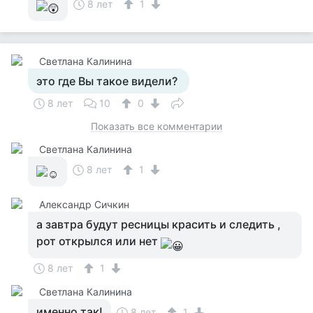
8 лет
1
Светлана Калинина
это где Вы такое видели?
8 лет
10
0
Показать все комментарии
Светлана Калинина
8 лет
1
Александр Сичкин
а завтра будут ресницы красить и следить ,
рот открылся или нет
8 лет
1
Светлана Калинина
именно так!
8 лет
1