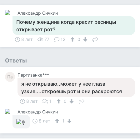
Александр Сичкин
Почему женщина когда красит ресницы
открывает рот?
8 лет
77
12
0
Ответы
Партизанка***
Па
я не открываю..может у нее глаза
узкие....откроешь рот и они раскроются
8 лет
1
0
Александр Сичкин
8 лет
1