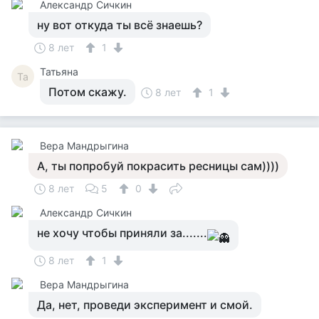
Александр Сичкин
ну вот откуда ты всё знаешь?
8 лет
1
Татьяна
Та
Потом скажу.
8 лет
1
Вера Мандрыгина
А, ты попробуй покрасить ресницы сам))))
8 лет
5
0
Александр Сичкин
не хочу чтобы приняли за.......
8 лет
1
Вера Мандрыгина
Да, нет, проведи эксперимент и смой.