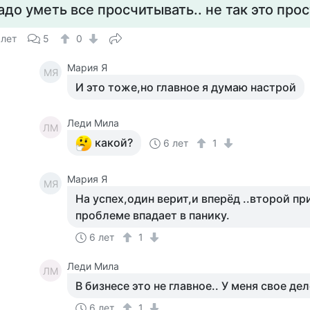
адо уметь все просчитывать.. не так это про
 лет
5
0
Мария Я
МЯ
И это тоже,но главное я думаю настрой
Леди Мила
ЛМ
какой?
6 лет
1
Мария Я
МЯ
На успех,один верит,и вперёд ..второй п
проблеме впадает в панику.
6 лет
1
Леди Мила
ЛМ
В бизнесе это не главное.. У меня свое дел
6 лет
1