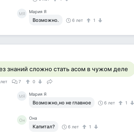
Мария Я
МЯ
Возможно.
6 лет
1
ез знаний сложно стать асом в чужом деле
 лет
7
0
Мария Я
МЯ
Возможно,но не главное
6 лет
1
Она
Он
Капитал?
6 лет
1