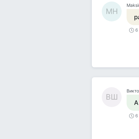
Maksi
MH
р
6
Викт
ВШ
А
6