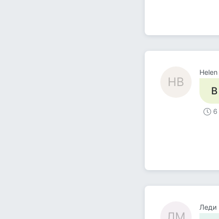
Helen
HB
В
6
Леди
ЛМ