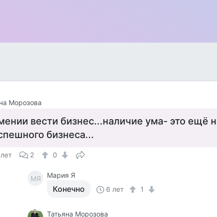
на Морозова
мении вести бизнес...наличие ума- это ещё н
спешного бизнеса...
 лет
2
0
Мария Я
МЯ
Конечно
6 лет
1
Татьяна Морозова