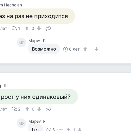
m Hechoian
аз на раз не приходится
 лет
1
0
Мария Я
МЯ
Возможно
6 лет
1
ор Ш
 рост у них одинаковый?
 лет
2
0
Мария Я
МЯ
Гет
6 лет
1