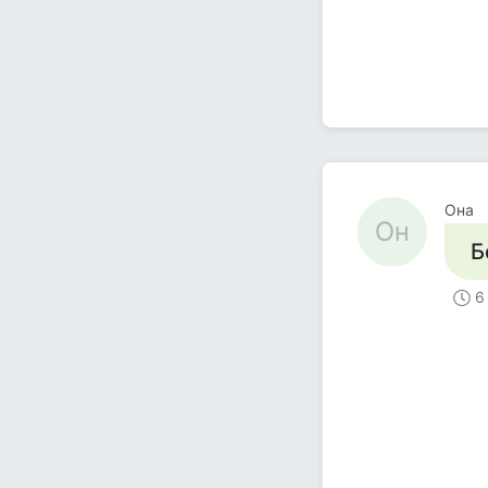
Она
Он
Б
6