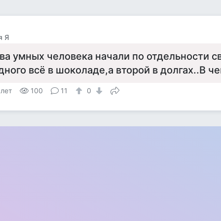
я Я
ва умных человека начали по отдельности св
дного всё в шоколаде,а второй в долгах..В ч
 лет
100
11
0