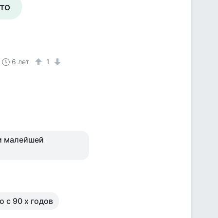
сто
6 лет
1
ри малейшей
о с 90 х годов