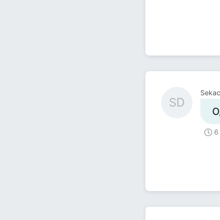
Sekac
SD
О
6