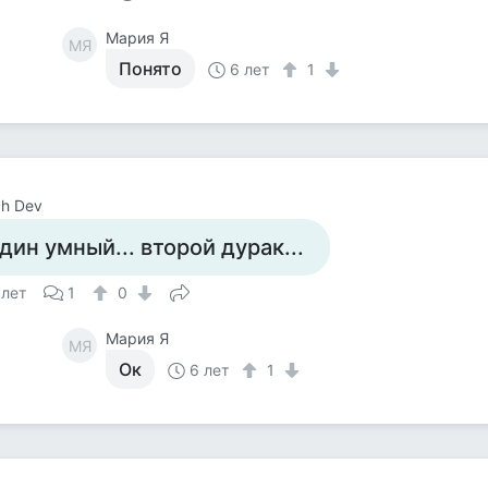
Мария Я
МЯ
Понято
6 лет
1
h Dev
дин умный... второй дурак...
 лет
1
0
Мария Я
МЯ
Ок
6 лет
1