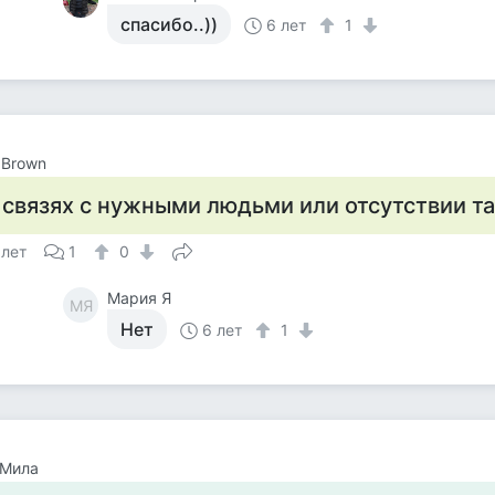
спасибо..))
6 лет
1
 Brown
 связях с нужными людьми или отсутствии т
 лет
1
0
Мария Я
МЯ
Нет
6 лет
1
 Мила