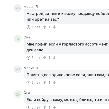
Мария Я
МЯ
Настрой,вот вы к какому продавцу пойдё
или орет на вас?
6 лет
1
Она
Он
Мне пофиг, если у горластого ассотимент
дешевле
6 лет
1
Мария Я
МЯ
Понятно,все одиноковое если,один хам,в
6 лет
1
Она
Он
Если пойду к хаму, может, ближе, то и от
6 лет
1