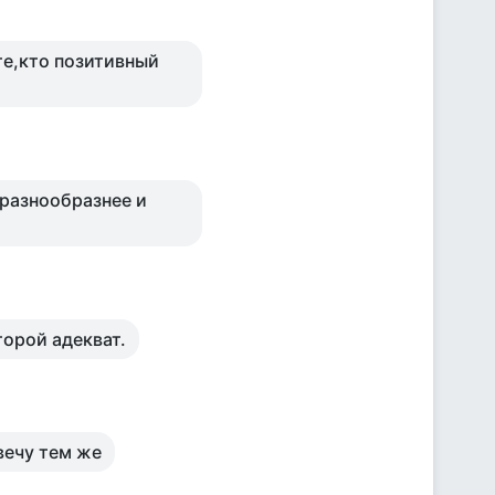
те,кто позитивный
 разнообразнее и
торой адекват.
вечу тем же