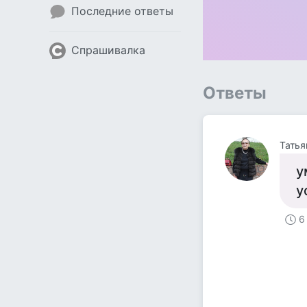
Последние ответы
Спрашивалка
Ответы
Татья
у
у
6