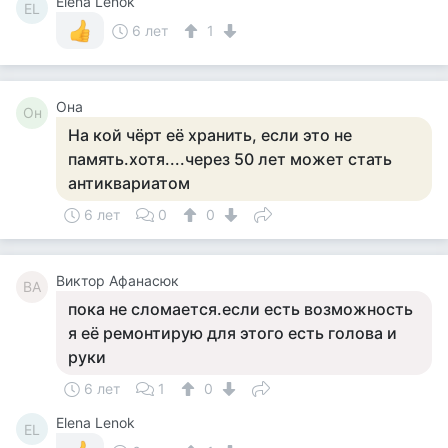
Elena Lenok
EL
6 лет
1
Она
Он
На кой чёрт её хранить, если это не
память.хотя....через 50 лет может стать
антиквариатом
6 лет
0
0
Виктор Афанасюк
ВА
пока не сломается.если есть возможность
я её ремонтирую для этого есть голова и
руки
6 лет
1
0
Elena Lenok
EL