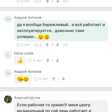
6 лет
0
0
Андрей Антонов
АА
да я вообще бережливый.. и всё работает и
эксплуатируется.. довольно таки
успешно...
6 лет
2
0
Elena Lenok
EL
6 лет
1
Андрей Антонов
АА
6 лет
1
Алексей Шутов
Если рабочая то храню!У меня центр
музыкальный по сей день работает и