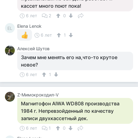
кассет много поют пока!
6 лет
2
0
Elena Lenok
EL
6 лет
1
Алексей Шутов
Зачем мне менять его на,что-то крутое
новое?
6 лет
1
Z-Мимокрокодил-V
Магнитофон AIWA WD808 производства
1984 г. Непревзойденный по качеству
записи двухкассетный дек.
6 лет
1
0