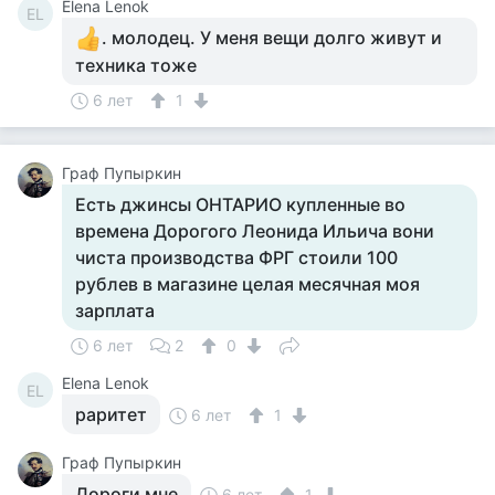
Elena Lenok
EL
. молодец. У меня вещи долго живут и
техника тоже
6 лет
1
Граф Пупыркин
Есть джинсы ОНТАРИО купленные во
времена Дорогого Леонида Ильича вони
чиста производства ФРГ стоили 100
рублев в магазине целая месячная моя
зарплата
6 лет
2
0
Elena Lenok
EL
раритет
6 лет
1
Граф Пупыркин
Дороги мне
6 лет
1