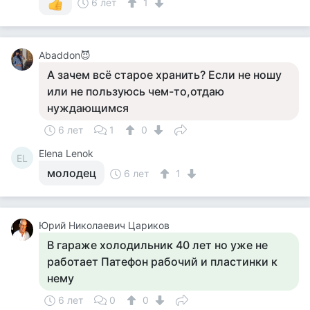
6 лет
1
Abaddon😈
А зачем всё старое хранить? Если не ношу
или не пользуюсь чем-то,отдаю
нуждающимся
6 лет
1
0
Elena Lenok
EL
молодец
6 лет
1
Юрий Николаевич Цариков
В гараже холодильник 40 лет но уже не
работает Патефон рабочий и пластинки к
нему
6 лет
0
0