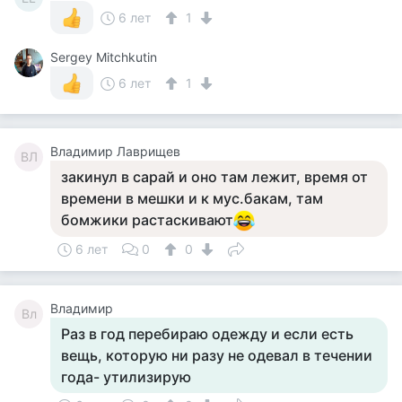
6 лет
1
Sergey Mitchkutin
6 лет
1
Владимир Лаврищев
ВЛ
закинул в сарай и оно там лежит, время от
времени в мешки и к мус.бакам, там
бомжики растаскивают
6 лет
0
0
Владимир
Вл
Раз в год перебираю одежду и если есть
вещь, которую ни разу не одевал в течении
года- утилизирую