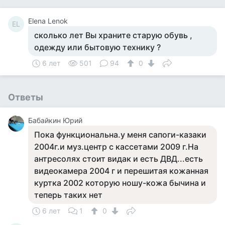
Elena Lenok
EL
сколько лет Вы храните старую обувь ,
одежду или бытовую технику ?
6 лет
501
94
0
Ответы
Бабайкин Юрий
Пока функциональна.у меня сапоги-казаки
2004г.и муз.центр с кассетами 2009 г.На
антресолях стоит видак и есть ДВД...есть
видеокамера 2004 г и перешитая кожанная
куртка 2002 которую ношу-кожа бычина и
теперь таких нет
6 лет
1
0