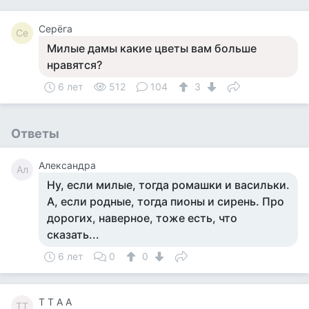
Серёга
Се
Милые дамы какие цветы вам больше
нравятся?
6 лет
512
104
3
Ответы
Александра
Ал
Ну, если милые, тогда ромашки и васильки.
А, если родные, тогда пионы и сирень. Про
дорогих, наверное, тоже есть, что
сказать...
6 лет
0
0
T T A A
TT