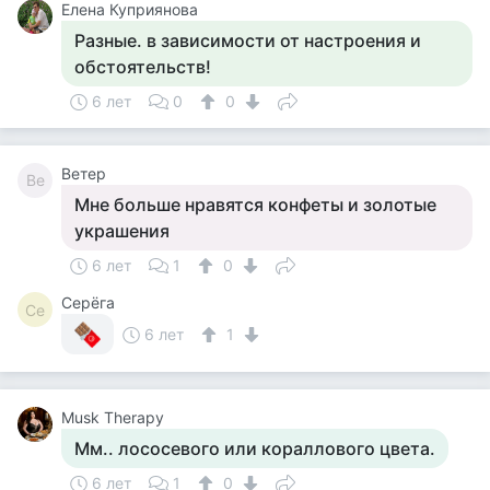
Елена Куприянова
Разные. в зависимости от настроения и
обстоятельств!
6 лет
0
0
Ветер
Ве
Мне больше нравятся конфеты и золотые
украшения
6 лет
1
0
Серёга
Се
6 лет
1
Musk Therapy
Мм.. лососевого или кораллового цвета.
6 лет
1
0