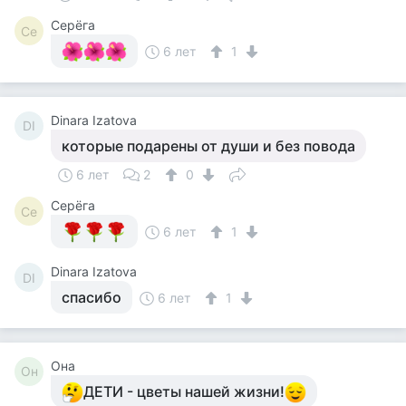
Серёга
Се
6 лет
1
Dinara Izatova
DI
которые подарены от души и без повода
6 лет
2
0
Серёга
Се
6 лет
1
Dinara Izatova
DI
спасибо
6 лет
1
Она
Он
ДЕТИ - цветы нашей жизни!