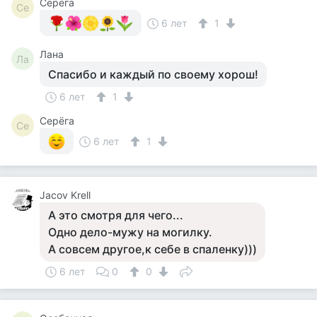
Серёга
Се
6 лет
1
Лана
Ла
Спасибо и каждый по своему хорош!
6 лет
1
Серёга
Се
6 лет
1
Jacov Krell
А это смотря для чего...
Одно дело-мужу на могилку.
А совсем другое,к себе в спаленку)))
6 лет
0
0