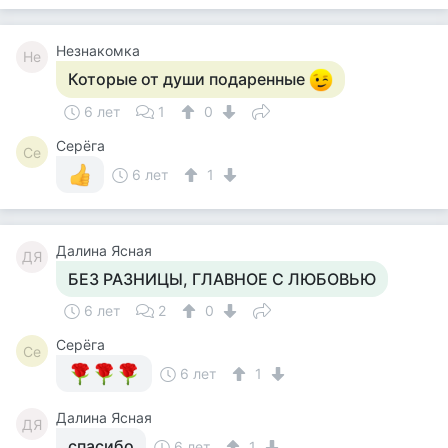
Незнакомка
Не
Которые от души подаренные
6 лет
1
0
Серёга
Се
6 лет
1
Далина Ясная
ДЯ
БЕЗ РАЗНИЦЫ, ГЛАВНОЕ С ЛЮБОВЬЮ
6 лет
2
0
Серёга
Се
6 лет
1
Далина Ясная
ДЯ
спасибо
6 лет
1