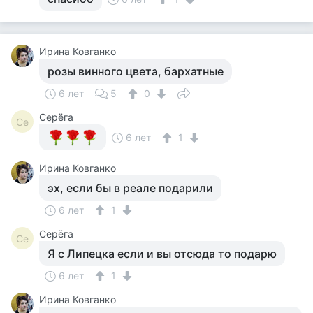
Ирина Ковганко
розы винного цвета, бархатные
6 лет
5
0
Серёга
Се
6 лет
1
Ирина Ковганко
эх, если бы в реале подарили
6 лет
1
Серёга
Се
Я с Липецка если и вы отсюда то подарю
6 лет
1
Ирина Ковганко