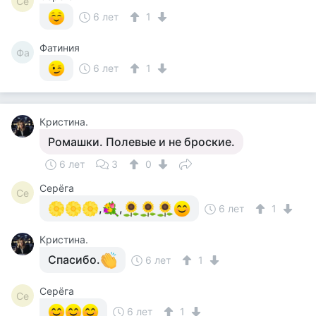
Се
6 лет
1
Фатиния
Фа
6 лет
1
Кристина.
Ромашки. Полевые и не броские.
6 лет
3
0
Серёга
Се
,
,
6 лет
1
Кристина.
Спасибо.
6 лет
1
Серёга
Се
6 лет
1