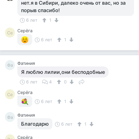
нет.я в Сибири, далеко очень от вас, но за
порыв спасибо!
6 лет
1
Серёга
Се
6 лет
1
Фатиния
Фа
Я люблю лилии,они бесподобные
6 лет
4
0
Серёга
Се
6 лет
1
Фатиния
Фа
Благодарю
6 лет
1
Серёга