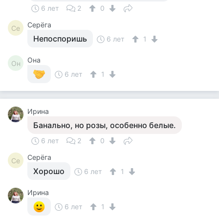
6 лет
2
0
Серёга
Се
Непоспоришь
6 лет
1
Она
Он
6 лет
1
Ирина
Банально, но розы, особенно белые.
6 лет
2
0
Серёга
Се
Хорошо
6 лет
1
Ирина
6 лет
1