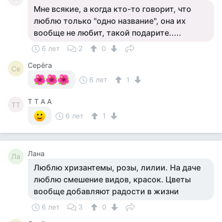
Мне всякие, а когда кто-то говорит, что
люблю только "одно название", она их
вообще не любит, такой подарите.....
6 лет
2
0
Серёга
Се
6 лет
1
T T A A
TT
6 лет
1
Лана
Ла
Люблю хризантемы, розы, лилии. На даче
люблю смешение видов, красок. Цветы
вообще добавляют радости в жизни
6 лет
3
0