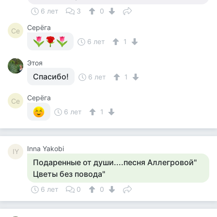
6 лет
3
0
Серёга
Се
6 лет
1
Этоя
Спасибо!
6 лет
1
Серёга
Се
6 лет
1
Inna Yakobi
IY
Подаренные от души....песня Аллегровой"
Цветы без повода"
6 лет
0
0