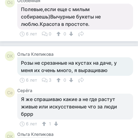
Особенная
Ос
Полевые,если еще с милым
собираешь)Вычурные букеты не
люблю.Красота в простоте.
6 лет
0
0
Ольга Клепикова
ОК
Розы не срезанные на кустах на даче, у
меня их очень много, я выращиваю
6 лет
3
0
Серёга
Се
Я же спрашиваю какие а не где растут
живые или искусственные что за люди
бррр
6 лет
1
Ольга Клепикова
ОК