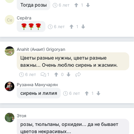
Тогда розы
6 лет
1
Серёга
Се
6 лет
1
Anahit (Анаит) Grigoryan
Цветы разные нужны, цветы разные
важны... Очень люблю сирень и жасмин.
6 лет
1
0
Рузанна Манучарян
сирень и лилия
6 лет
1
Этоя
розы, тюльпаны, орхидеи... да не бывает
цветов некрасивых...