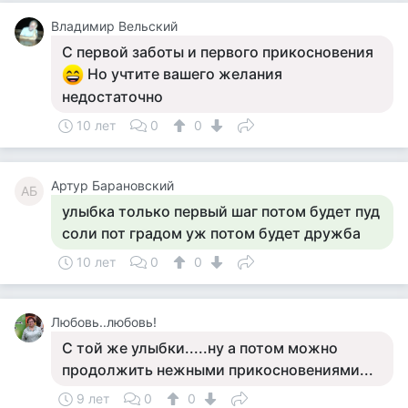
Владимир Вельский
С первой заботы и первого прикосновения
Но учтите вашего желания
недостаточно
10 лет
0
0
Артур Барановский
АБ
улыбка только первый шаг потом будет пуд
соли пот градом уж потом будет дружба
10 лет
0
0
Любовь..любовь!
С той же улыбки.....ну а потом можно
продолжить нежными прикосновениями...
9 лет
0
0