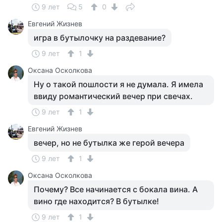
9 лет
5
0
Евгений Жизнев
игра в бутылочку на раздевание?
9 лет
1
Оксана Осколкова
Ну о такой пошлости я не думала. Я имела
ввиду романтический вечер при свечах.
9 лет
1
Евгений Жизнев
вечер, но не бутылка же герой вечера
9 лет
1
Оксана Осколкова
Почему? Все начинается с бокала вина. А
вино где находится? В бутылке!
9 лет
1