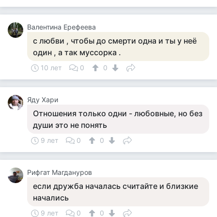
Валентина Ерефеева
с любви , чтобы до смерти одна и ты у неё
один , а так муссорка .
10 лет
0
0
Яду Хари
Отношения только одни - любовные, но без
души это не понять
9 лет
0
0
Рифгат Магдануров
если дружба началась считайте и близкие
начались
9 лет
0
0