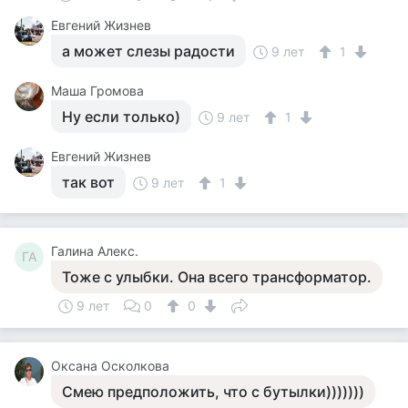
Евгений Жизнев
а может слезы радости
9 лет
1
Маша Громова
Ну если только)
9 лет
1
Евгений Жизнев
так вот
9 лет
1
Галина Алекс.
ГА
Тоже с улыбки. Она всего трансформатор.
9 лет
0
0
Оксана Осколкова
Смею предположить, что с бутылки)))))))