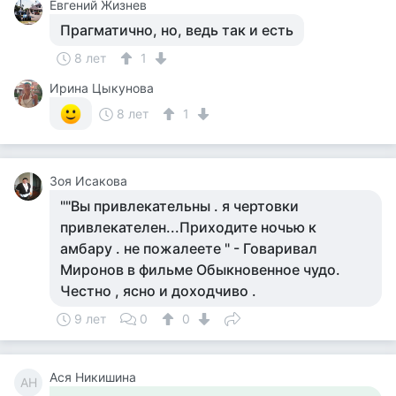
Евгений Жизнев
Прагматично, но, ведь так и есть
8 лет
1
Ирина Цыкунова
8 лет
1
Зоя Исакова
""Вы привлекательны . я чертовки
привлекателен...Приходите ночью к
амбару . не пожалеете " - Говаривал
Миронов в фильме Обыкновенное чудо.
Честно , ясно и доходчиво .
9 лет
0
0
Ася Никишина
АН