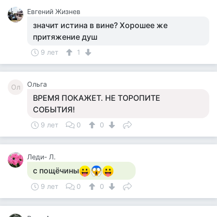
Евгений Жизнев
значит истина в вине? Хорошее же
притяжение душ
9 лет
1
Ольга
Ол
ВРЕМЯ ПОКАЖЕТ. НЕ ТОРОПИТЕ
СОБЫТИЯ!
9 лет
0
0
Леди- Л.
с пощёчины
9 лет
0
0