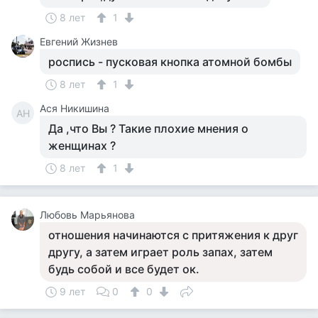
8 лет
1
Евгений Жизнев
роспись - пусковая кнопка атомной бомбы
8 лет
1
Ася Никишина
АН
Да ,что Вы ? Такие плохие мнения о
женщинах ?
8 лет
1
Любовь Марьянова
отношения начинаются с притяжения к друг
другу, а затем играет роль запах, затем
будь собой и все будет ок.
9 лет
0
0