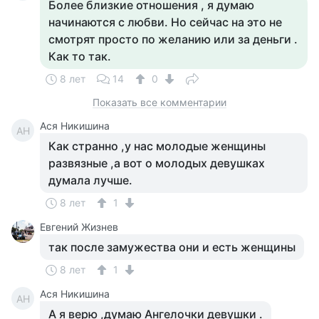
Более близкие отношения , я думаю
начинаются с любви. Но сейчас на это не
смотрят просто по желанию или за деньги .
Как то так.
8 лет
14
0
Показать все комментарии
Ася Никишина
АН
Как странно ,у нас молодые женщины
развязные ,а вот о молодых девушках
думала лучше.
8 лет
1
Евгений Жизнев
так после замужества они и есть женщины
8 лет
1
Ася Никишина
АН
А я верю ,думаю Ангелочки девушки .