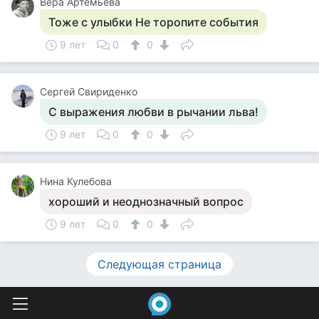
Вера Артемьева
Тоже с улыбки Не торопите события
9 лет
0
0
Cергей Свириденко
С выражения любви в рычании льва!
9 лет
0
0
Нина Кулебова
хороший и неоднозначный вопрос
9 лет
0
0
Следующая страница